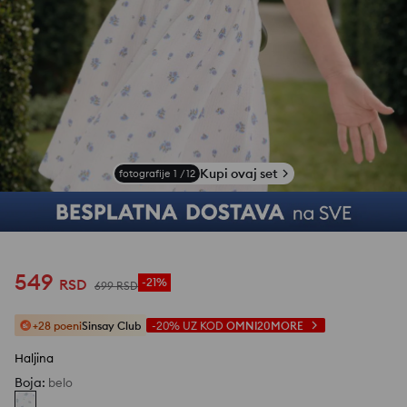
Kupi ovaj set
fotografije
1
/
12
549
RSD
-21%
699
RSD
+28 poeni
Sinsay Club
-20%
UZ KOD
OMNI20MORE
Haljina
Boja
:
belo