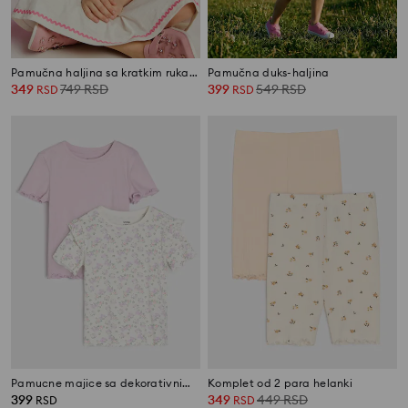
Pamučna haljina sa kratkim rukavima i šarenim završecima
Pamučna duks-haljina
349
749
RSD
399
549
RSD
RSD
RSD
Pamucne majice sa dekorativnim volanima 2 pack
Komplet od 2 para helanki
399
349
449
RSD
RSD
RSD