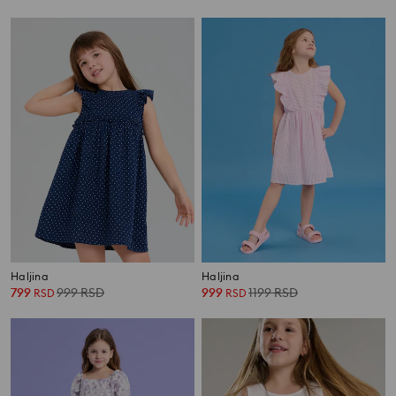
Haljina
Haljina
799
999
RSD
999
1199
RSD
RSD
RSD