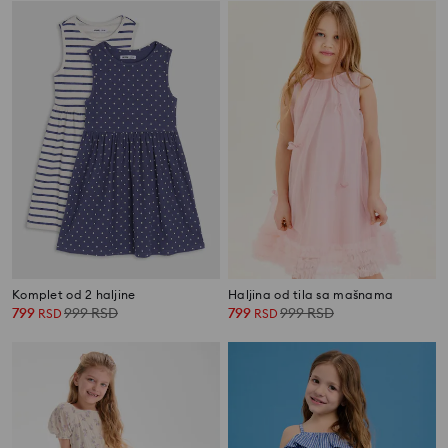
Komplet od 2 haljine
Haljina od tila sa mašnama
799
999
RSD
799
999
RSD
RSD
RSD