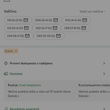
Veličina
Vodič za veličine
98 (2-3 G)
104 (3-4 G)
110 (4-5 G)
116 (5-6 G)
122 (6-7 G)
128 (7-8 G)
134 (8-9 G)
140 (9-10 G)
Events
Proveri dostupnost u radnjama
Dostava
Radnje
Uvek besplatno
Kurir/preuzimno mest
Većina paketa stiže u roku od 10 radnih dana
Većina paketa stiže u
Detalji >
Detalji >
Besplatan povraćaj