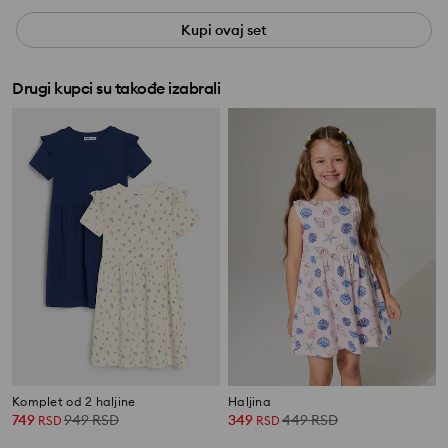
Kupi ovaj set
Drugi kupci su takođe izabrali
Komplet od 2 haljine
Haljina
749
949
RSD
349
449
RSD
RSD
RSD