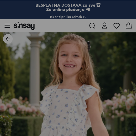
BESPLATNA DOSTAVA za sve 🎒
Za online plaćanja 📲
Iskoriti priliku odmah >>