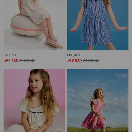
Haljina
Haljina
599
799
RSD
749
949
RSD
RSD
RSD