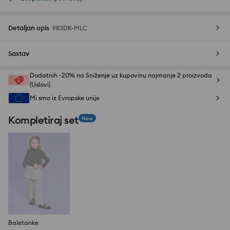
Detaljan opis
983DK-MLC
Sastav
Dodatnih -20% na Sniženje uz kupovinu najmanje 2 proizvoda
(Uslovi)
Mi smo iz Evropske unije
Kompletiraj set
New
Baletanke