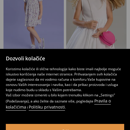
Dozvoli kolačiće
Haljina
Haljina bez rukava sa naboranim donjim rubom
949
1199
RSD
649
799
RSD
RSD
RSD
Koristimo kolačiće ili slične tehnologije kako biste imali najbolje moguće
iskustvo korišćenja naše internet stranice. Prihvatanjem svih kolačića
dajete saglasnost da mi vodimo računa o komforu Vaše kupovine na
osnovu Vaših interesovanja i navika, kao i da prikaz proizvoda i usluga
koje nudimo budu u skladu s Vašim potrebama.
Vaš izbor možete izmeniti u bilo kojem trenutku klikom na „Settings”
Pravila o
(Podešavanja), a ako želite da saznate više, pogledajte
kolačićima
Politiku privatnosti
i
.