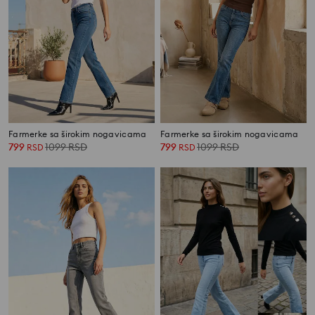
Farmerke sa širokim nogavicama
Farmerke sa širokim nogavicama
799
1099
RSD
799
1099
RSD
RSD
RSD