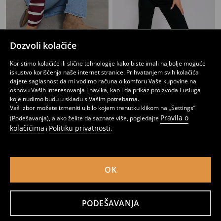
Dozvoli kolačiće
Farmerke na trapez sa srednjim strukom
Farmerke visokog struka na trapez
1699
949
1199
RSD
RSD
RSD
Koristimo kolačiće ili slične tehnologije kako biste imali najbolje moguće
iskustvo korišćenja naše internet stranice. Prihvatanjem svih kolačića
dajete saglasnost da mi vodimo računa o komforu Vaše kupovine na
osnovu Vaših interesovanja i navika, kao i da prikaz proizvoda i usluga
koje nudimo budu u skladu s Vašim potrebama.
Vaš izbor možete izmeniti u bilo kojem trenutku klikom na „Settings”
Pravila o
(Podešavanja), a ako želite da saznate više, pogledajte
kolačićima
Politiku privatnosti
i
.
OK
PODEŠAVANJA
Trapez farmerke sa ispranim efektom
Trapez farmerke sa ispranim efektom