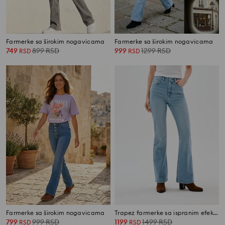
Farmerke sa širokim nogavicama
Farmerke sa širokim nogavicama
749
899
RSD
999
1299
RSD
RSD
RSD
Farmerke sa širokim nogavicama
Trapez farmerke sa ispranim efektom
799
999
RSD
1199
1499
RSD
RSD
RSD