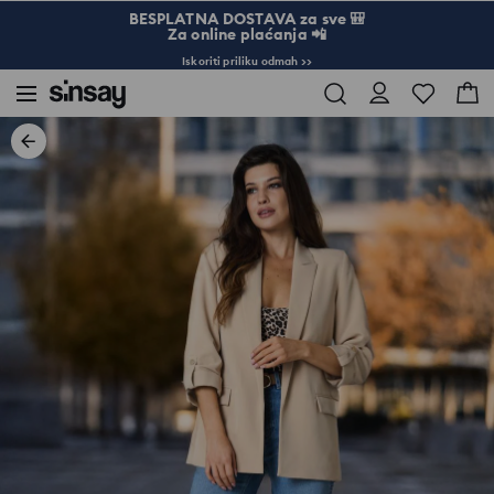
BESPLATNA DOSTAVA za sve 🎒
Za online plaćanja 📲
Iskoriti priliku odmah >>