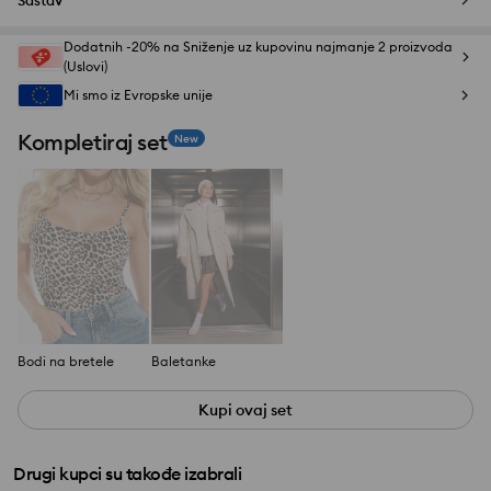
Sastav
Dodatnih -20% na Sniženje uz kupovinu najmanje 2 proizvoda
(Uslovi)
Mi smo iz Evropske unije
Kompletiraj set
New
Bodi na bretele
Baletanke
Kupi ovaj set
Drugi kupci su takođe izabrali