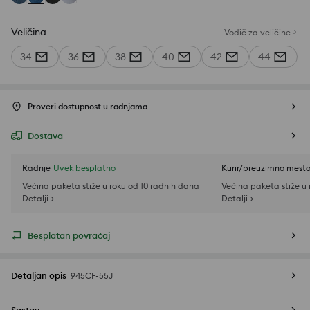
Veličina
Vodič za veličine
34
36
38
40
42
44
Proveri dostupnost u radnjama
Dostava
Radnje
Uvek besplatno
Kurir/preuzimno mest
Većina paketa stiže u roku od 10 radnih dana
Većina paketa stiže u
Detalji >
Detalji >
Besplatan povraćaj
Detaljan opis
945CF-55J