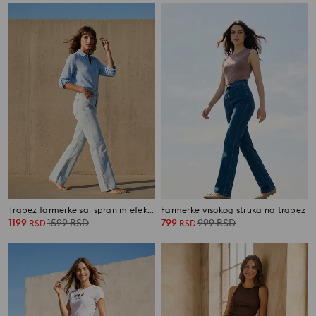
Trapez farmerke sa ispranim efektom
Farmerke visokog struka na trapez
1199
1599
RSD
799
999
RSD
RSD
RSD