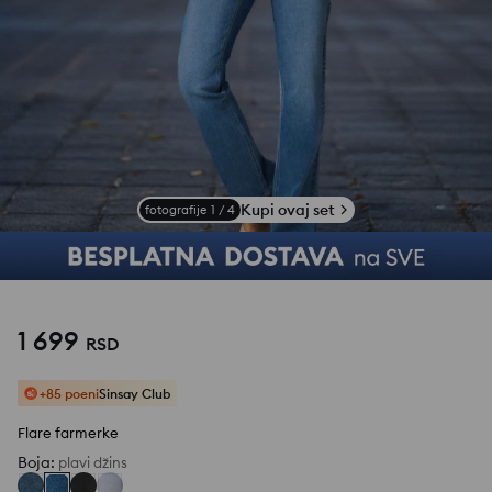
Kupi ovaj set
fotografije
1
/
4
1 699
RSD
+85 poeni
Sinsay Club
Flare farmerke
Boja
:
plavi džins