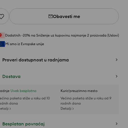
Obavesti me
Dodatnih -20% na Sniženje uz kupovinu najmanje 2 proizvoda (Uslovi)
Mi smo iz Evropske unije
Proveri dostupnost u radnjama
Dostava
adnje
Uvek besplatno
Kurir/preuzimno mesto
ećina paketa stiže u roku od 10
Većina paketa stiže u roku od 9
adnih dana
radnih dana
etalji >
Detalji >
Besplatan povraćaj