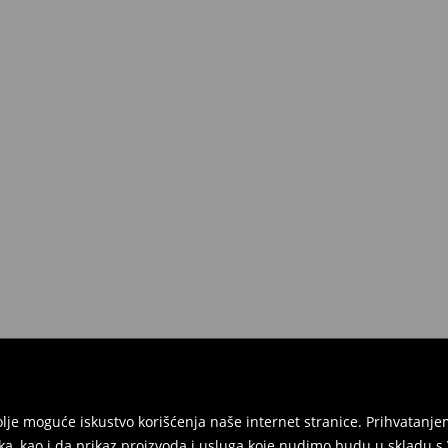
jbolje moguće iskustvo korišćenja naše internet stranice. Prihvatan
ka, kao i da prikaz proizvoda i usluga koje nudimo budu u skladu 