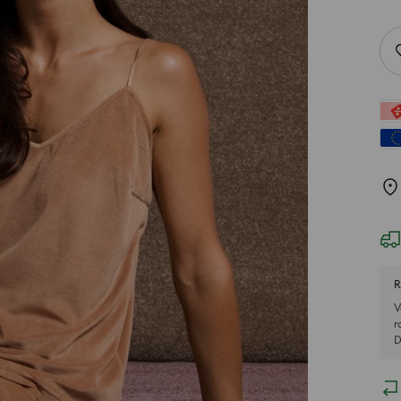
R
V
r
D