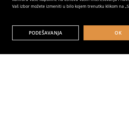
Vaš izbor možete izmeniti u bilo kojem trenutku klikom na „Se
PODEŠAVANJA
OK