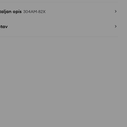
aljan opis
304AM-82X
stav