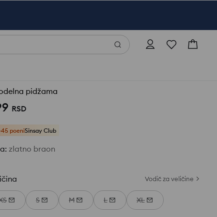
odelna pidžama
99
RSD
+45 poeni
Sinsay Club
ja
:
zlatno braon
ičina
Vodič za veličine
XS
S
M
L
XL