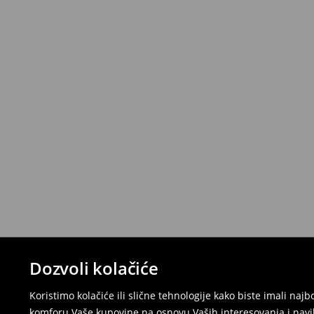
Dozvoli kolačiće
Koristimo kolačiće ili slične tehnologije kako biste imali na
komforu Vaše kupovine na osnovu Vaših interesovanja i navi