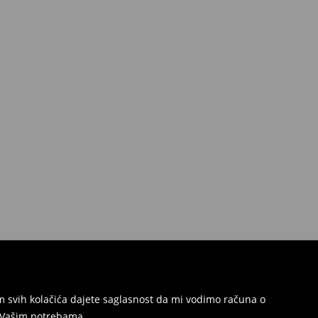
jem svih kolačića dajete saglasnost da mi vodimo računa o
s Vašim potrebama.