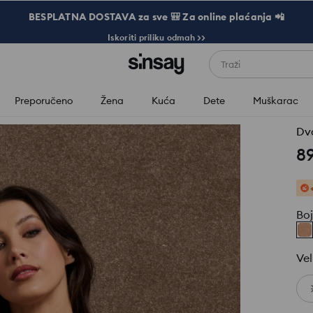
BESPLATNA DOSTAVA za sve 🎒 Za online plaćanja 📲
Iskoriti priliku odmah >>
Traži
Preporučeno
Žena
Kuća
Dete
Muškarac
Dv
8
Bo
Vel