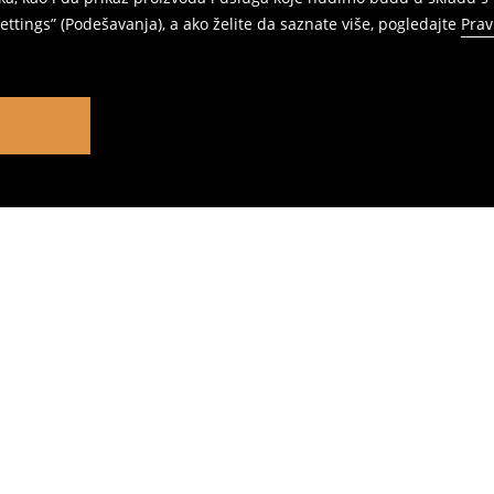
ttings” (Podešavanja), a ako želite da saznate više, pogledajte
Prav