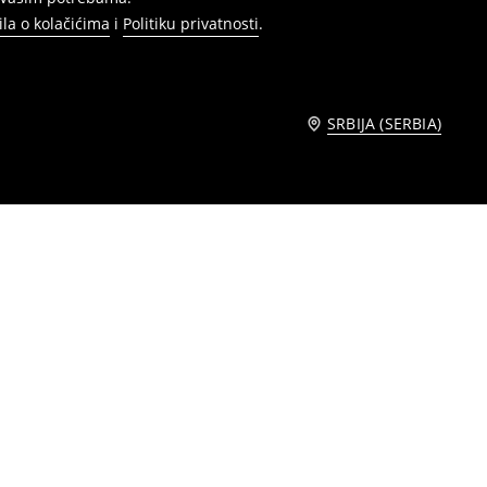
ila o kolačićima
i
Politiku privatnosti
.
SRBIJA (SERBIA)