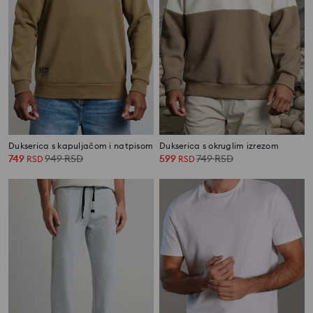
Dukserica s kapuljačom i natpisom
Dukserica s okruglim izrezom
749
949
RSD
599
749
RSD
RSD
RSD