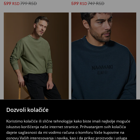
599
799
RSD
599
749
RSD
RSD
RSD
Majica s kapuljačom Basic
Dukserica Sonic the Hedgehog
Dozvoli kolačiće
749
1499
RSD
799
RSD
RSD
Koristimo kolačiće ili slične tehnologije kako biste imali najbolje moguće
iskustvo korišćenja naše internet stranice. Prihvatanjem svih kolačića
dajete saglasnost da mi vodimo računa o komforu Vaše kupovine na
osnovu Vaših interesovanja i navika, kao i da prikaz proizvoda i usluga