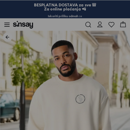
BESPLATNA DOSTAVA za sve 🎒
Za online plaćanja 📲
Iskoriti priliku odmah >>