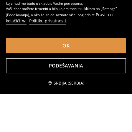
koje nudimo budu u skladu s Vašim potrebama.
Vaš izbor možete izmeniti u bilo kojem trenutku klikom na „Settings”
Pravila o
(Podešavanja), a ako želite da saznate više, pogledajte
kolačićima
Politiku privatnosti
i
.
OK
PODEŠAVANJA
Dukserica s okruglim izrezom
Božićni gornji deo trenerke Shrek
599
1199
RSD
1699
RSD
RSD
Obavesti me
SRBIJA (SERBIA)