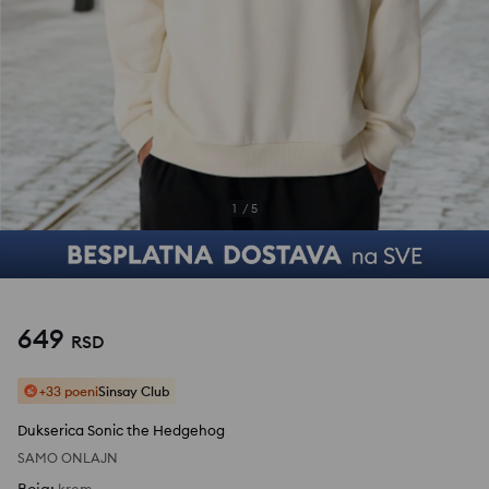
1
/
5
649
RSD
+33 poeni
Sinsay Club
Dukserica Sonic the Hedgehog
SAMO ONLAJN