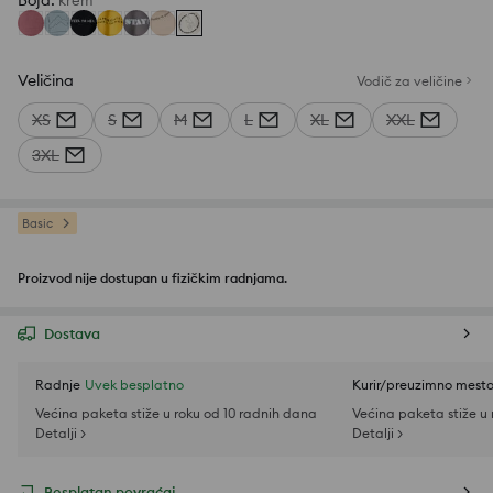
Boja
:
krem
Veličina
Vodič za veličine
XS
S
M
L
XL
XXL
3XL
Basic
Proizvod nije dostupan u fizičkim radnjama.
Dostava
Radnje
Uvek besplatno
Kurir/preuzimno mest
Većina paketa stiže u roku od 10 radnih dana
Većina paketa stiže u
Detalji >
Detalji >
Besplatan povraćaj