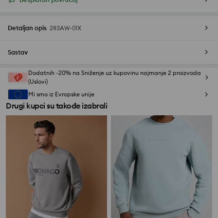
Detaljan opis
283AW-01X
Sastav
Dodatnih -20% na Sniženje uz kupovinu najmanje 2 proizvoda
(Uslovi)
Mi smo iz Evropske unije
Drugi kupci su takođe izabrali