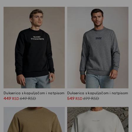
Dukserica s kapuljačom i natpisom
Dukserica s kapuljačom i natpisom
449
649
RSD
549
699
RSD
RSD
RSD