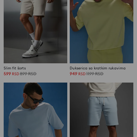
Slim fit šorts
Dukserica sa kratkim rukavima
599
899
RSD
949
1199
RSD
RSD
RSD