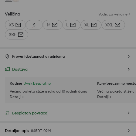
Veličina
Vodič za veličine
XS
S
M
L
XL
XXL
3XL
Proveri dostupnost u radnjama
Dostava
Radnje
Uvek besplatno
Kurir/preuzimno mest
Većina paketa stiže u roku od 10 radnih dana
Većina paketa stiže u
Detalji >
Detalji >
Besplatan povraćaj
Detaljan opis
845DT-09M