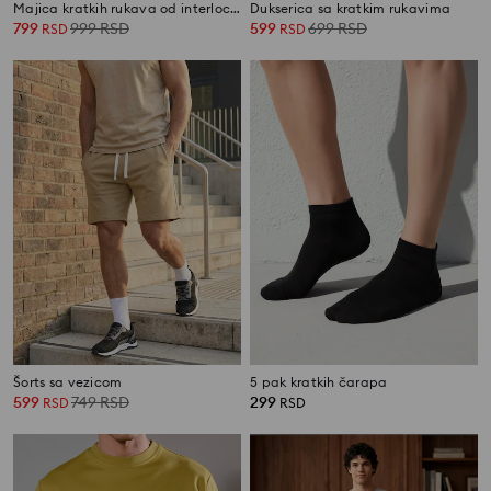
Majica kratkih rukava od interlock materijala
Dukserica sa kratkim rukavima
799
999
RSD
599
699
RSD
RSD
RSD
Šorts sa vezicom
5 pak kratkih čarapa
599
749
RSD
299
RSD
RSD