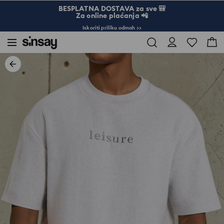
BESPLATNA DOSTAVA za sve 🎒
Za online plaćanja 📲
Iskoriti priliku odmah >>