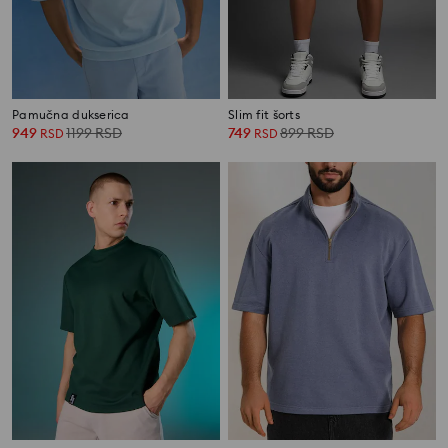
Pamučna dukserica
Slim fit šorts
949
1199
RSD
749
899
RSD
RSD
RSD