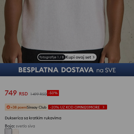
Kupi ovaj set
fotografije
1
/
8
749
RSD
-50%
1 499
RSD
+38 poeni
Sinsay Club
-20%
UZ KOD
OMNI20MORE
Dukserica sa kratkim rukavima
Boja
:
svetlo siva