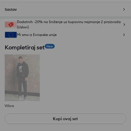
Sastav
Dodatnih -20% na Sniženje uz kupovinu najmanje 2 proizvoda
(Uslovi)
Mi smo iz Evropske unije
Kompletiraj set
New
Vilica
Kupi ovaj set