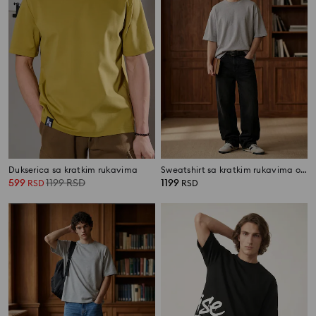
Dukserica sa kratkim rukavima
Sweatshirt sa kratkim rukavima od frotirskog pletiva
599
1199
RSD
1199
RSD
RSD