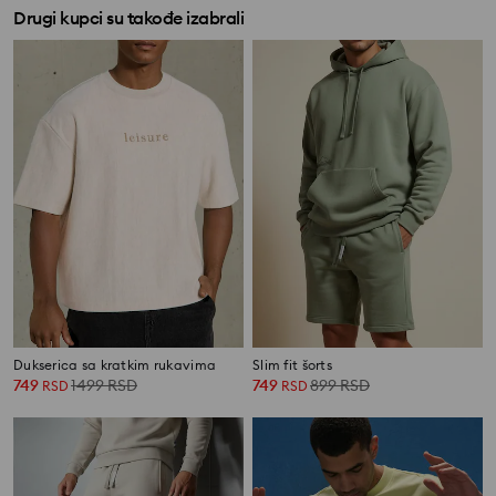
Drugi kupci su takođe izabrali
Dukserica sa kratkim rukavima
Slim fit šorts
749
1499
RSD
749
899
RSD
RSD
RSD