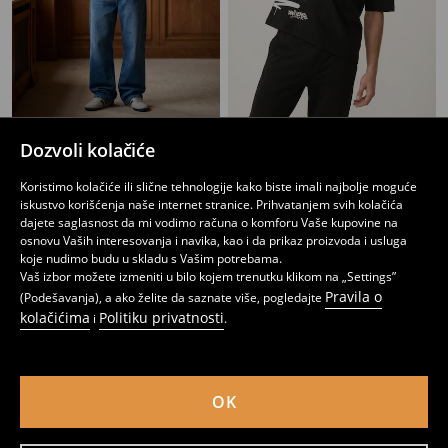
Duks sa kratkim rukavima od interlock pletiva
Mrežasta majica kratkih rukava comfort fit kroja
Dozvoli kolačiće
1499
1499
RSD
RSD
Koristimo kolačiće ili slične tehnologije kako biste imali najbolje moguće
iskustvo korišćenja naše internet stranice. Prihvatanjem svih kolačića
dajete saglasnost da mi vodimo računa o komforu Vaše kupovine na
osnovu Vaših interesovanja i navika, kao i da prikaz proizvoda i usluga
koje nudimo budu u skladu s Vašim potrebama.
Vaš izbor možete izmeniti u bilo kojem trenutku klikom na „Settings”
Pravila o
(Podešavanja), a ako želite da saznate više, pogledajte
kolačićima
Politiku privatnosti
i
.
OK