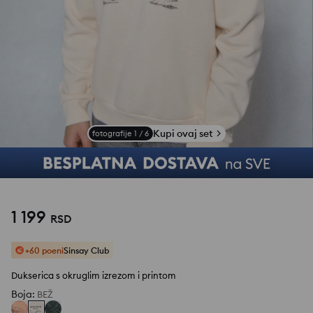
Kupi ovaj set
fotografije
1
/
6
1 199
RSD
+60 poeni
Sinsay Club
Dukserica s okruglim izrezom i printom
Boja
:
BEŽ