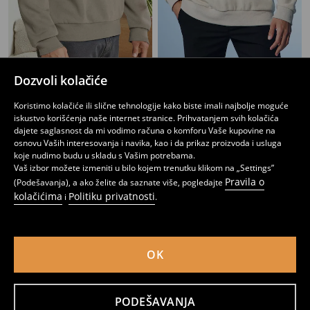
Majica s kapuljačom Basic
Dukserica s okruglim izrezom
Dozvoli kolačiće
599
749
RSD
1299
RSD
RSD
Koristimo kolačiće ili slične tehnologije kako biste imali najbolje moguće
iskustvo korišćenja naše internet stranice. Prihvatanjem svih kolačića
dajete saglasnost da mi vodimo računa o komforu Vaše kupovine na
osnovu Vaših interesovanja i navika, kao i da prikaz proizvoda i usluga
koje nudimo budu u skladu s Vašim potrebama.
Vaš izbor možete izmeniti u bilo kojem trenutku klikom na „Settings”
Pravila o
(Podešavanja), a ako želite da saznate više, pogledajte
kolačićima
Politiku privatnosti
i
.
OK
PODEŠAVANJA
Basic crewneck duks sa dodatkom pamuka
Crewneck dukserica sa spuštenim ramenima