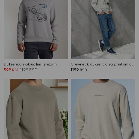
Dukserica s okruglim izrezom
Crewneck dukserica sa printom comfort
599
1199
RSD
1199
RSD
RSD