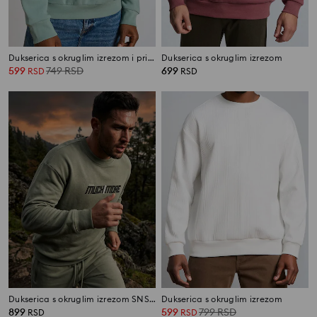
Dukserica s okruglim izrezom i printom
Dukserica s okruglim izrezom
599
749
RSD
699
RSD
RSD
Dukserica s okruglim izrezom SNSY PERFORMANCE
Dukserica s okruglim izrezom
899
599
799
RSD
RSD
RSD