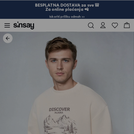
BESPLATNA DOSTAVA za sve 🎒
Za online plaćanja 📲
Iskoriti priliku odmah >>