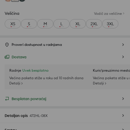
Veličina
Vodič za veličine
XS
S
M
L
XL
2XL
3XL
Proveri dostupnost u radnjama
Dostava
Radnje
Uvek besplatno
Kurir/preuzimno mest
Većina paketa stiže u roku od 10 radnih dana
Većina paketa stiže u
Detalji >
Detalji >
Besplatan povraćaj
Detaljan opis
472HL-08X