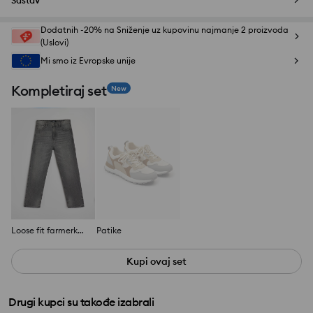
Sastav
Dodatnih -20% na Sniženje uz kupovinu najmanje 2 proizvoda
(Uslovi)
Mi smo iz Evropske unije
Kompletiraj set
New
Loose fit farmerke sa efektom pranja
Patike
Kupi ovaj set
Drugi kupci su takođe izabrali