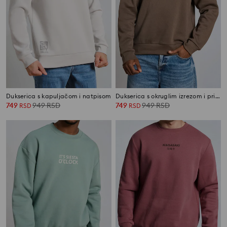
Dukserica s kapuljačom i natpisom
Dukserica s okruglim izrezom i printom
749
949
RSD
749
949
RSD
RSD
RSD