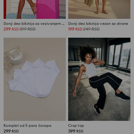
Donji deo bikinija sa vezivanjem sa strane sa cvetnim motivom
Donji deo bikinija vezan sa strane
299
399
RSD
199
249
RSD
RSD
RSD
Komplet od 5 para čarapa
Crop top
299
399
RSD
RSD