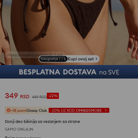
Kupi ovaj set
fotografije
1
/
5
349
RSD
-22%
449
RSD
+18 poeni
Sinsay Club
-20%
UZ KOD
OMNI20MORE
Donji deo bikinija sa vezanjem sa strane
SAMO ONLAJN