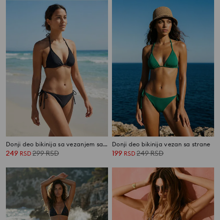
Donji deo bikinija sa vezanjem sa strane
Donji deo bikinija vezan sa strane
249
299
RSD
199
249
RSD
RSD
RSD