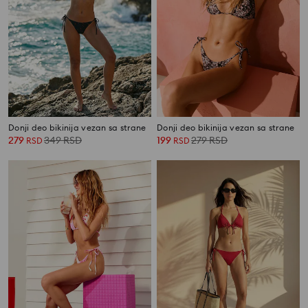
Donji deo bikinija vezan sa strane
Donji deo bikinija vezan sa strane
279
349
RSD
199
279
RSD
RSD
RSD