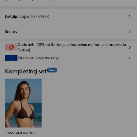
Detaljan opis
939IV-89X
Sastav
Dodatnih -20% na Sniženje uz kupovinu najmanje 2 proizvoda
(Uslovi)
Mi smo iz Evropske unije
Kompletiraj set
New
Trouglasti gornji deo bikinija sa vezivanjem