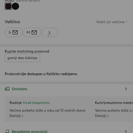
Boja
:
tamno braon
Veličina
Vodič za veličine
S
M
L
Kupite matching proizvod
gornji deo bikinija
Proizvod nije dostupan u fizičkim radnjama.
Dostava
Radnje
Uvek besplatno
Kurir/preuzimno mest
Većina paketa stiže u roku od 10 radnih dana
Većina paketa stiže u
Detalji >
Detalji >
Besplatan povraćaj