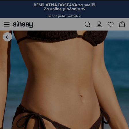
BESPLATNA DOSTAVA za sve 🎒
Za online plaćanja 📲
Iskoriti priliku odmah >>