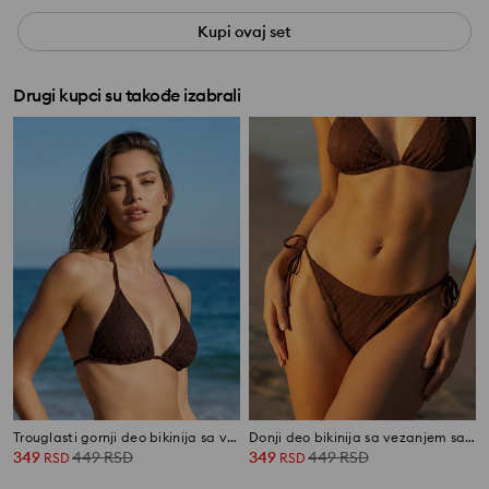
Kupi ovaj set
Drugi kupci su takođe izabrali
Trouglasti gornji deo bikinija sa vezivanjem
Donji deo bikinija sa vezanjem sa strane
349
449
RSD
349
449
RSD
RSD
RSD