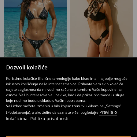
Donji deo bikinija vezan sa strane
Donji deo bikinija sa 3D cvetom
Dozvoli kolačiće
279
349
RSD
549
699
RSD
RSD
RSD
Koristimo kolačiće ili slične tehnologije kako biste imali najbolje moguće
iskustvo korišćenja naše internet stranice. Prihvatanjem svih kolačića
dajete saglasnost da mi vodimo računa o komforu Vaše kupovine na
osnovu Vaših interesovanja i navika, kao i da prikaz proizvoda i usluga
koje nudimo budu u skladu s Vašim potrebama.
Vaš izbor možete izmeniti u bilo kojem trenutku klikom na „Settings”
Pravila o
(Podešavanja), a ako želite da saznate više, pogledajte
kolačićima
Politiku privatnosti
i
.