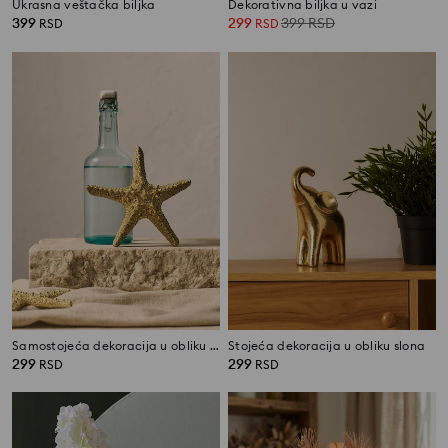
Ukrasna veštačka biljka
Dekorativna biljka u vazi
399
299
399
RSD
RSD
RSD
Samostojeća dekoracija u obliku morske zvezde
Stojeća dekoracija u obliku slona
299
299
RSD
RSD