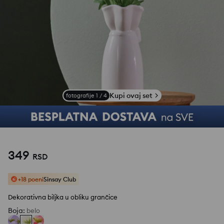
Kupi ovaj set
fotografije
1
/
4
349
RSD
+18 poeni
Sinsay Club
Dekorativna biljka u obliku grančice
Boja
:
belo