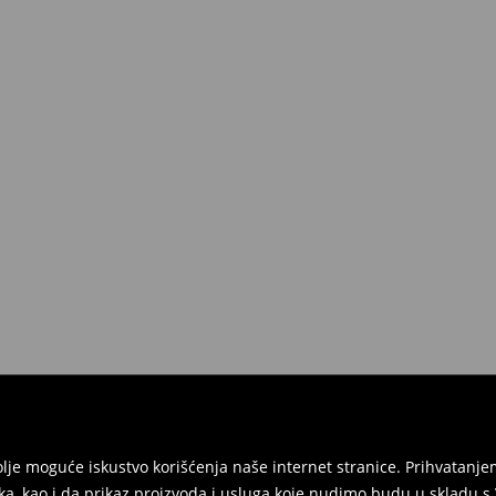
jbolje moguće iskustvo korišćenja naše internet stranice. Prihvatan
ka, kao i da prikaz proizvoda i usluga koje nudimo budu u skladu 