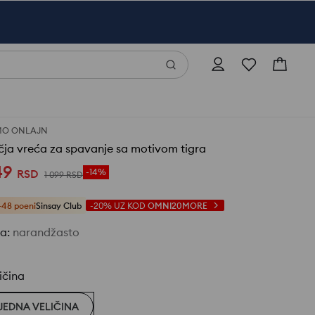
MO ONLAJN
ja vreća za spavanje sa motivom tigra
49
RSD
-14%
1 099
RSD
+48 poeni
Sinsay Club
-20%
UZ KOD
OMNI20MORE
ja
:
narandžasto
ičina
JEDNA VELIČINA