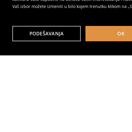
Vaš izbor možete izmeniti u bilo kojem trenutku klikom na „Se
PODEŠAVANJA
OK