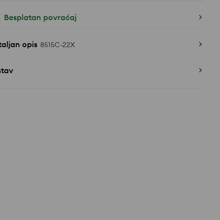
Besplatan povraćaj
aljan opis
8515C-22X
stav