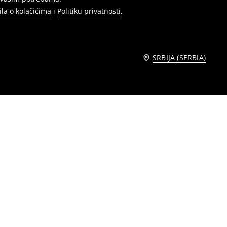
ila o kolačićima
i
Politiku privatnosti
.
SRBIJA (SERBIA)