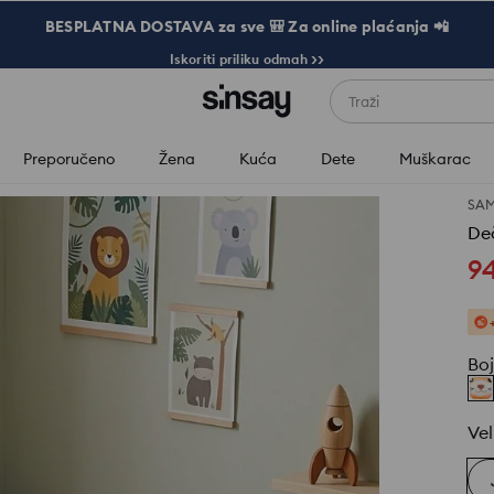
BESPLATNA DOSTAVA za sve 🎒 Za online plaćanja 📲
Iskoriti priliku odmah >>
Traži
Preporučeno
Žena
Kuća
Dete
Muškarac
SA
Deč
9
Bo
Vel