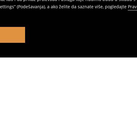
ttings” (Podešavanja), a ako želite da saznate više, pogledajte
Prav