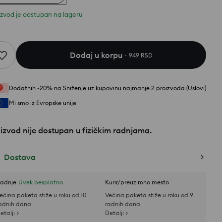
izvod je dostupan na lageru
Dodaj u korpu
949 RSD
Dodatnih -20% na Sniženje uz kupovinu najmanje 2 proizvoda (Uslovi)
Mi smo iz Evropske unije
izvod nije dostupan u fizičkim radnjama.
Dostava
adnje
Uvek besplatno
Kurir/preuzimno mesto
ećina paketa stiže u roku od 10
Većina paketa stiže u roku od 9
adnih dana
radnih dana
etalji >
Detalji >