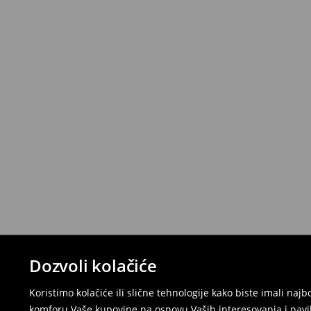
Dozvoli kolačiće
Koristimo kolačiće ili slične tehnologije kako biste imali na
komforu Vaše kupovine na osnovu Vaših interesovanja i navi