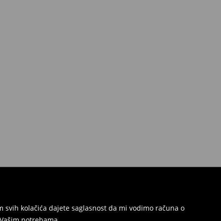
jem svih kolačića dajete saglasnost da mi vodimo računa o
s Vašim potrebama.