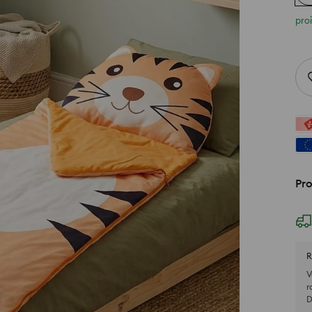
pro
Pro
R
V
r
D