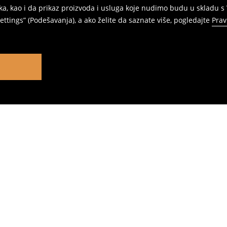
ka, kao i da prikaz proizvoda i usluga koje nudimo budu u skladu 
ttings” (Podešavanja), a ako želite da saznate više, pogledajte
Prav