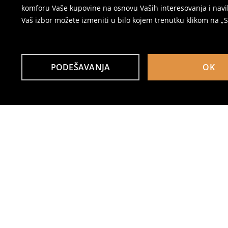
komforu Vaše kupovine na osnovu Vaših interesovanja i navi
Vaš izbor možete izmeniti u bilo kojem trenutku klikom na „Se
PODEŠAVANJA
OK