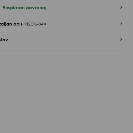
Besplatan povraćaj
aljan opis
912CG-84X
stav