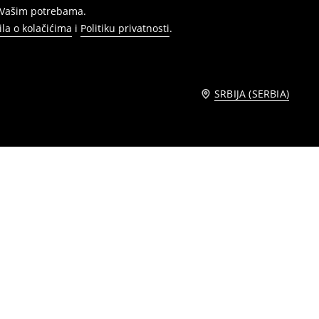
s Vašim potrebama.
ila o kolačićima
i
Politiku privatnosti
.
SRBIJA (SERBIA)