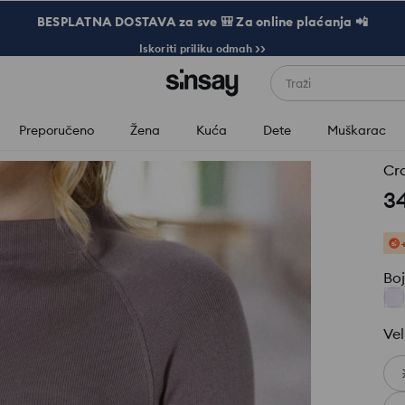
BESPLATNA DOSTAVA za sve 🎒 Za online plaćanja 📲
Iskoriti priliku odmah >>
Traži
Preporučeno
Žena
Kuća
Dete
Muškarac
Cr
3
Bo
Vel