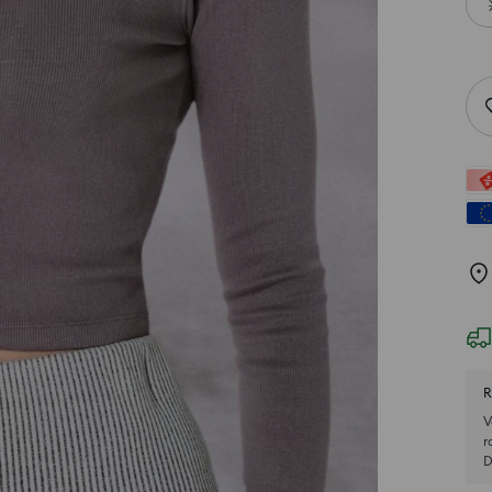
R
V
r
D