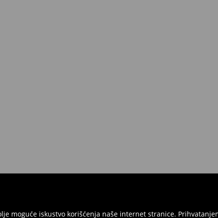
jbolje moguće iskustvo korišćenja naše internet stranice. Prihvatan