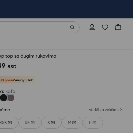
op top sa dugim rukavima
49
RSD
+18 poeni
Sinsay Club
ja
:
kafa
ičina
Vodič za veličine
XXS
XS
S
M
L