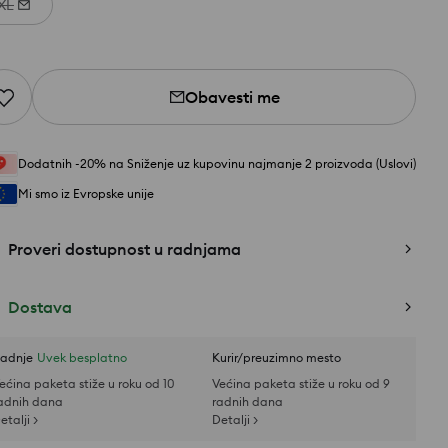
XL
Obavesti me
Dodatnih -20% na Sniženje uz kupovinu najmanje 2 proizvoda (Uslovi)
Mi smo iz Evropske unije
Proveri dostupnost u radnjama
Dostava
adnje
Uvek besplatno
Kurir/preuzimno mesto
ećina paketa stiže u roku od 10
Većina paketa stiže u roku od 9
adnih dana
radnih dana
etalji >
Detalji >