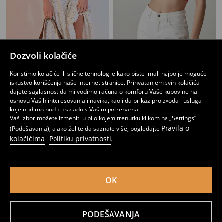
Top bez rukava
Top sa vezanim bretelama i izrezom napred
Dozvoli kolačiće
549
699
RSD
549
RSD
RSD
Koristimo kolačiće ili slične tehnologije kako biste imali najbolje moguće
iskustvo korišćenja naše internet stranice. Prihvatanjem svih kolačića
dajete saglasnost da mi vodimo računa o komforu Vaše kupovine na
osnovu Vaših interesovanja i navika, kao i da prikaz proizvoda i usluga
koje nudimo budu u skladu s Vašim potrebama.
Vaš izbor možete izmeniti u bilo kojem trenutku klikom na „Settings”
Pravila o
(Podešavanja), a ako želite da saznate više, pogledajte
kolačićima
Politiku privatnosti
i
.
OK
PODEŠAVANJA
Rebrasti crop top bez rukava sa stojećom kragnom
Prugasti top