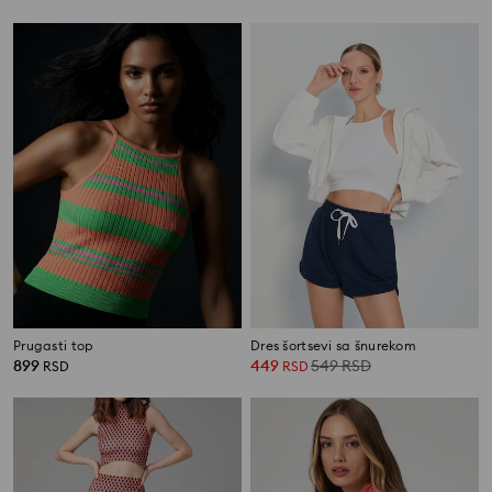
Prugasti top
Dres šortsevi sa šnurekom
899
449
549
RSD
RSD
RSD