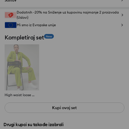
Sastav
Dodatnih -20% na Sniženje uz kupovinu najmanje 2 proizvoda
(Uslovi)
Mi smo iz Evropske unije
Kompletiraj set
New
High waist loose pantalone
Kupi ovaj set
Drugi kupci su takođe izabrali