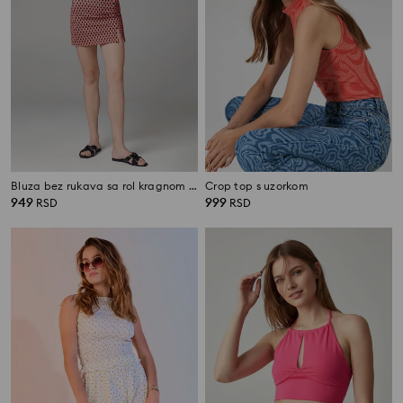
Bluza bez rukava sa rol kragnom i geometrijskim printom
Crop top s uzorkom
949
999
RSD
RSD