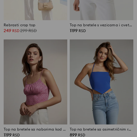
Rebrasti crop top
Top na bretele s vezicama i cvetnim dezenom
249
299
RSD
1199
RSD
RSD
Top na bretele sa naborima kod dekoltea i geometrijskim uzorkom
Top na bretele sa asimetričnim rubom
1199
899
RSD
RSD