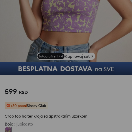
Kupi ovaj set
fotografije
1
/
4
599
RSD
+30 poeni
Sinsay Club
Crop top halter kroja sa apstraktnim uzorkom
Boja
:
ljubičasto