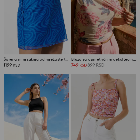
Šarena mini suknja od mrežaste tkanine
Bluza sa asimetričnim dekolteom i cvetnim uzorkom
1199
749
899
RSD
RSD
RSD