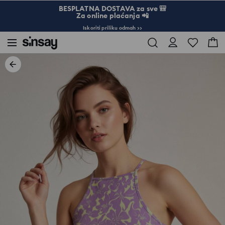
BESPLATNA DOSTAVA za sve 🎒
Za online plaćanja 📲
Iskoriti priliku odmah >>