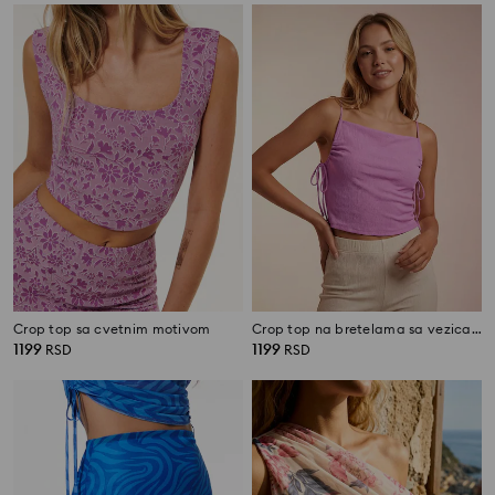
Crop top sa cvetnim motivom
Crop top na bretelama sa vezicama sa strane
1199
1199
RSD
RSD