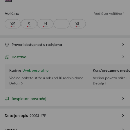
Veličina
Vodič za veličine
XS
S
M
L
XL
Proveri dostupnost u radnjama
Dostava
Radnje
Uvek besplatno
Kurir/preuzimno mest
Većina paketa stiže u roku od 10 radnih dana
Većina paketa stiže u
Detalji >
Detalji >
Besplatan povraćaj
Detaljan opis
9007J-47P