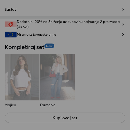
Sastav
Dodatnih -20% na Sniženje uz kupovinu najmanje 2 proizvoda
(Uslovi)
Mi smo iz Evropske unije
Kompletiraj set
New
Majica
Farmerke
Kupi ovaj set