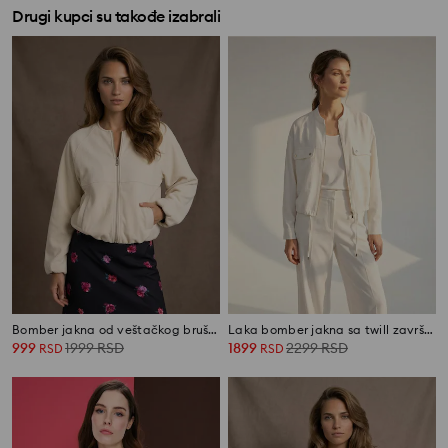
Drugi kupci su takođe izabrali
Bomber jakna od veštačkog brušenog antilopa
Laka bomber jakna sa twill završetkom
999
1999
RSD
1899
2299
RSD
RSD
RSD