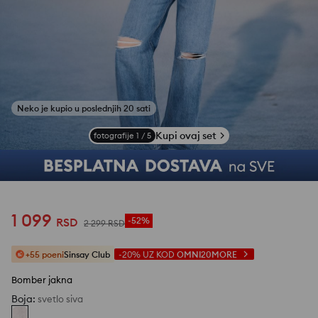
Kupi ovaj set
fotografije
1
/
5
1 099
RSD
-52%
2 299
RSD
+55 poeni
Sinsay Club
-20%
UZ KOD
OMNI20MORE
Bomber jakna
Boja
:
svetlo siva