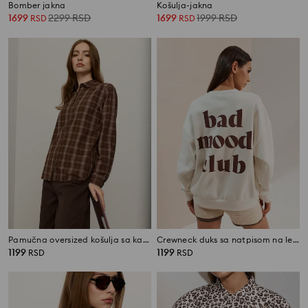
Bomber jakna
Košulja-jakna
1699
2299
RSD
1699
1999
RSD
RSD
RSD
Pamučna oversized košulja sa kariranim uzorkom
Crewneck duks sa natpisom na leđima
1199
1199
RSD
RSD