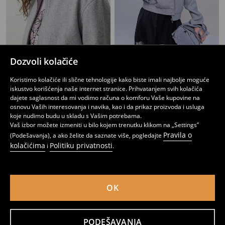
Dozvoli kolačiće
Bomber jakna sa kragnom i kaiševima
Pleteni bomber jakna sa šavovima
1999
2299
RSD
RSD
Koristimo kolačiće ili slične tehnologije kako biste imali najbolje moguće
iskustvo korišćenja naše internet stranice. Prihvatanjem svih kolačića
dajete saglasnost da mi vodimo računa o komforu Vaše kupovine na
osnovu Vaših interesovanja i navika, kao i da prikaz proizvoda i usluga
koje nudimo budu u skladu s Vašim potrebama.
Vaš izbor možete izmeniti u bilo kojem trenutku klikom na „Settings”
Pravila o
(Podešavanja), a ako želite da saznate više, pogledajte
kolačićima
Politiku privatnosti
i
.
OK
PODEŠAVANJA