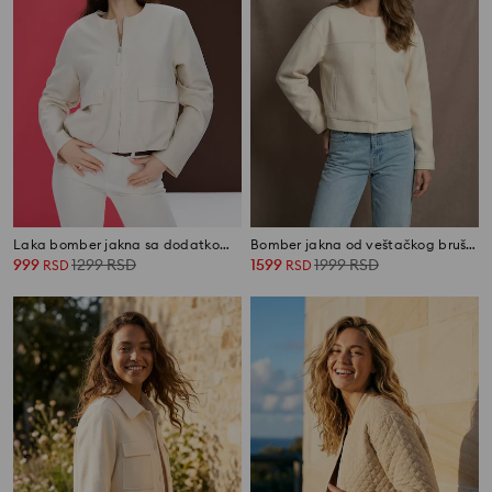
Laka bomber jakna sa dodatkom viskoze i lana
Bomber jakna od veštačkog brušenog antilopa
999
1299
RSD
1599
1999
RSD
RSD
RSD