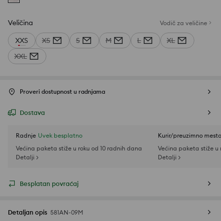
Veličina
Vodič za veličine
XXS
XS
S
M
L
XL
XXL
Proveri dostupnost u radnjama
Dostava
Radnje
Uvek besplatno
Kurir/preuzimno mest
Većina paketa stiže u roku od 10 radnih dana
Većina paketa stiže u
Detalji >
Detalji >
Besplatan povraćaj
Detaljan opis
581AN-09M