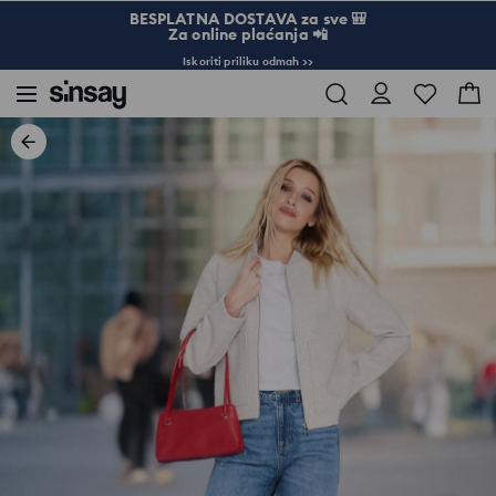
BESPLATNA DOSTAVA za sve 🎒
Za online plaćanja 📲
Iskoriti priliku odmah >>