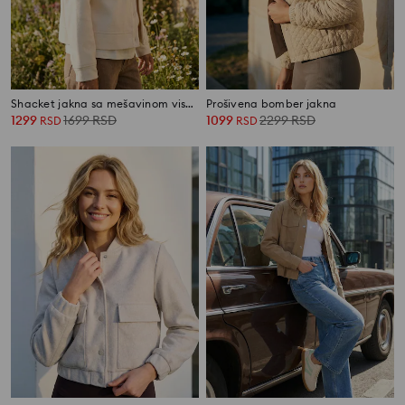
Shacket jakna sa mešavinom viskoze
Prošivena bomber jakna
1299
1699
RSD
1099
2299
RSD
RSD
RSD