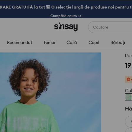
RARE GRATUITĂ la tot 🎒 O selecție largă de produse noi pentru t
Cumpără acum >>
Căutare
Recomandat
Femei
Casă
Copil
Bărbaţi
Pan
19
Cu
Mă