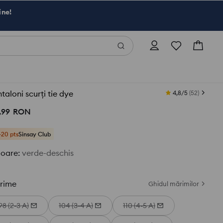
ine!
taloni scurți tie dye
4,8/5
(
52
)
,
99
RON
+20 pts
Sinsay Club
loare
:
verde-deschis
rime
Ghidul mărimilor
98 (2-3 A)
104 (3-4 A)
110 (4-5 A)