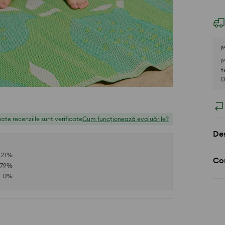
M
M
t
D
ate recenziile sunt verificate
Cum funcționează evaluările?
Des
21
%
Com
79
%
0
%