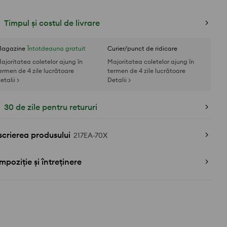
Timpul și costul de livrare
agazine
Întotdeauna gratuit
Curier/punct de ridicare
ajoritatea coletelor ajung în
Majoritatea coletelor ajung în
ermen de 4 zile lucrătoare
termen de 4 zile lucrătoare
etalii >
Detalii >
30 de zile pentru retururi
crierea produsului
217EA-70X
poziție și întreținere