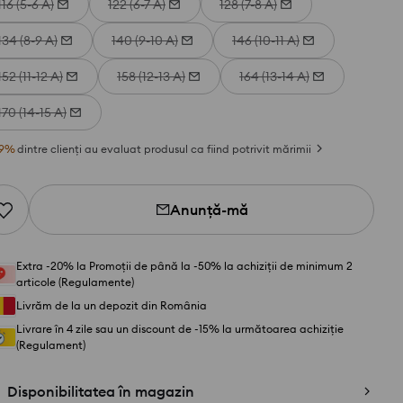
116 (5-6 A)
122 (6-7 A)
128 (7-8 A)
134 (8-9 A)
140 (9-10 A)
146 (10-11 A)
152 (11-12 A)
158 (12-13 A)
164 (13-14 A)
170 (14-15 A)
9
%
dintre clienți au evaluat produsul ca fiind potrivit mărimii
Anunță-mă
Extra -20% la Promoții de până la -50% la achiziții de minimum 2
articole (Regulamente)
Livrăm de la un depozit din România
Livrare în 4 zile sau un discount de -15% la următoarea achiziție
(Regulament)
Disponibilitatea în magazin