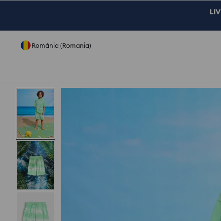
LIV
România (Romania)