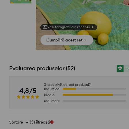
Vezi fotografii din recenzii
Cumpără acest set
Evaluarea produselor
(
52
)
To
S-a potrivit corect produsul?
4,8/5
mai mică
ideală
mai mare
Sortare
Filtrează
1