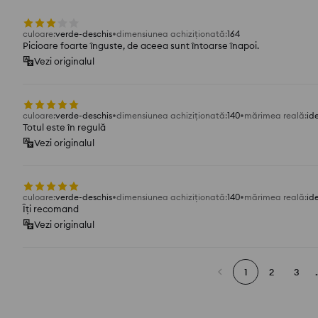
culoare
:
verde-deschis
dimensiunea achiziționată
:
164
Picioare foarte înguste, de aceea sunt întoarse înapoi.
Vezi originalul
culoare
:
verde-deschis
dimensiunea achiziționată
:
140
mărimea reală
:
id
Totul este în regulă
Vezi originalul
culoare
:
verde-deschis
dimensiunea achiziționată
:
140
mărimea reală
:
id
Îți recomand
Vezi originalul
1
2
3
.