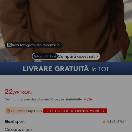
Vezi fotografii din recenzii
Cumpără acest set
fotografii
1
/
6
22
,
99
RON
-18%
Cel mai mic preț din ultimele 30 de zile
27,99
RON
+23 pts
Sinsay Club
-20%
CU CODUL
OMNI20MORE
Bluză sport
4,8/5
(
276
)
Culoare
:
maro