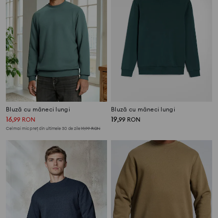
Bluză cu mâneci lungi
Bluză cu mâneci lungi
16
19
,
99
RON
,
99
RON
Cel mai mic preț din ultimele 30 de zile
19,99
RON