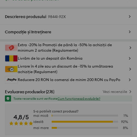
Descrierea produsului
9844I-92X
Compoziție și întreținere
Extra -20% la Promoții de până la -50% la achiziții de
minimum 2 articole (Regulamente)
Livrăm de la un depozit din România
Livrare în 4 zile sau un discount de -15% la următoarea
achiziție (Regulament)
Reducere 20 RON la comenzi de minim 200 RON cu PayPo
Evaluarea produselor
(
276
)
Vezi recenziile
Toate recenziile sunt verificate
Cum funcționează evaluările?
S-a potrivit corect produsul?
4,8/5
mai mică
1
%
ideală
92
%
mai mare
8
%