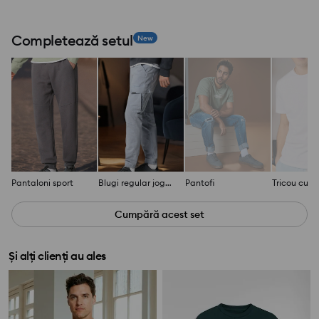
Completează setul
New
Pantaloni sport
Blugi regular jogger fit
Pantofi
Cumpără acest set
Și alți clienți au ales