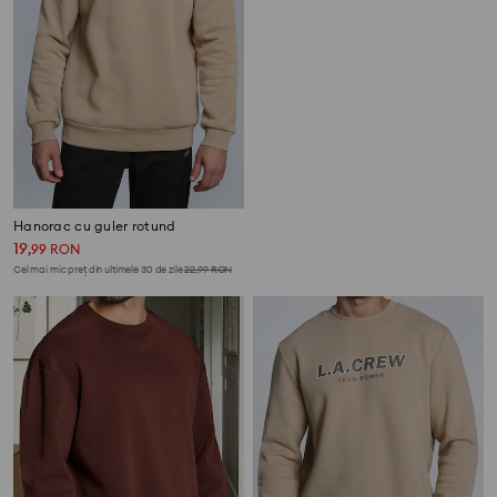
Hanorac cu guler rotund
Hanorac cu guler rotund
19
59
,
99
RON
,
99
RON
Cel mai mic preț din ultimele 30 de zile
22,99
RON