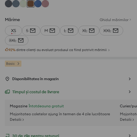
Mărime
Ghidul mărimilor
XS
S
M
L
XL
XXL
3XL
92
%
dintre clienți au evaluat produsul ca fiind potrivit mărimii
Basic
Disponibilitatea în magazin
Timpul și costul de livrare
Magazine
Întotdeauna gratuit
Curier/pu
Majoritatea coletelor ajung în termen de 4 zile lucrătoare
Majoritat
Detalii >
Detalii >
30 de zile pentru retururi