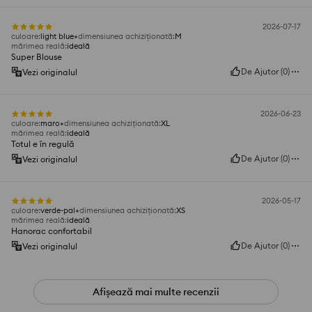
2026-07-17
culoare
:
light blue
dimensiunea achiziționată
:
M
mărimea reală
:
ideală
Super Blouse
De Ajutor
(
0
)
Vezi originalul
2026-06-23
culoare
:
maro
dimensiunea achiziționată
:
XL
mărimea reală
:
ideală
Totul e în regulă
De Ajutor
(
0
)
Vezi originalul
2026-05-17
culoare
:
verde-pal
dimensiunea achiziționată
:
XS
mărimea reală
:
ideală
Hanorac confortabil
De Ajutor
(
0
)
Vezi originalul
Afișează mai multe recenzii