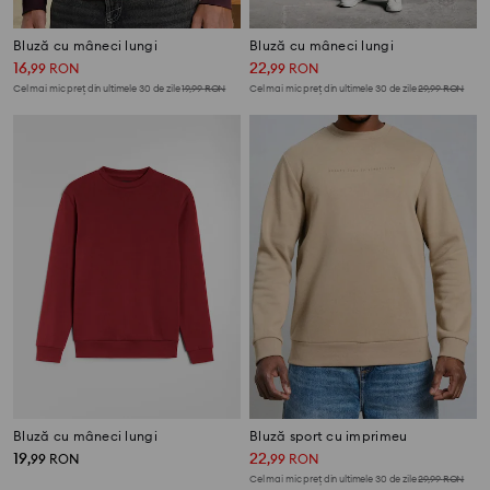
Bluză cu mâneci lungi
Bluză cu mâneci lungi
16
22
,
99
RON
,
99
RON
Cel mai mic preț din ultimele 30 de zile
19,99
RON
Cel mai mic preț din ultimele 30 de zile
29,99
RON
Bluză cu mâneci lungi
Bluză sport cu imprimeu
19
22
,
99
RON
,
99
RON
Cel mai mic preț din ultimele 30 de zile
29,99
RON