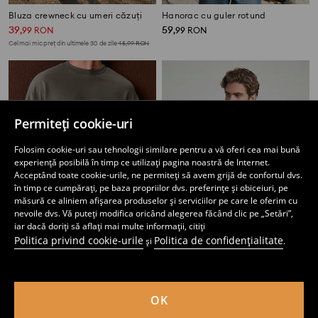
Bluza crewneck cu umeri căzuți
Hanorac cu guler rotund
39
59
,
99
RON
,
99
RON
Cel mai mic preț din ultimele 30 de zile
45,99
RON
Permiteți cookie-uri
Folosim cookie-uri sau tehnologii similare pentru a vă oferi cea mai bună
experiență posibilă în timp ce utilizați pagina noastră de Internet.
Acceptând toate cookie-urile, ne permiteți să avem grijă de confortul dvs.
în timp ce cumpărați, pe baza propriilor dvs. preferințe și obiceiuri, pe
măsură ce aliniem afișarea produselor și serviciilor pe care le oferim cu
nevoile dvs. Vă puteți modifica oricând alegerea făcând clic pe „Setări”,
iar dacă doriți să aflați mai multe informații, citiți
Politica privind cookie-urile
Politica de confidențialitate
și
.
Hanorac cu guler rotund
Bluză basic crewneck cu amestec de bumbac
24
34
,
99
RON
,
99
RON
Preț normal
39,99
RON
OK
Cel mai mic preț din ultimele 30 de zile
34,99
RON