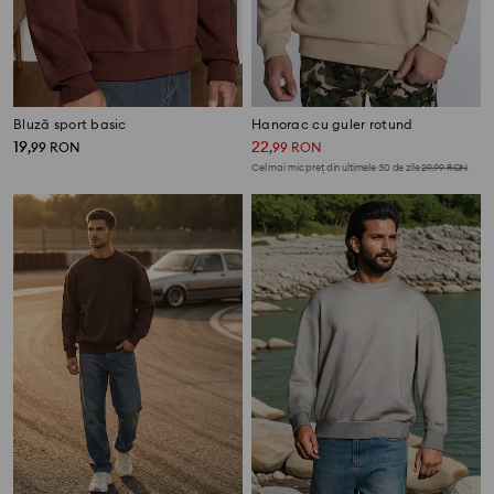
Bluză sport basic
Hanorac cu guler rotund
19
22
,
99
RON
,
99
RON
Cel mai mic preț din ultimele 30 de zile
29,99
RON