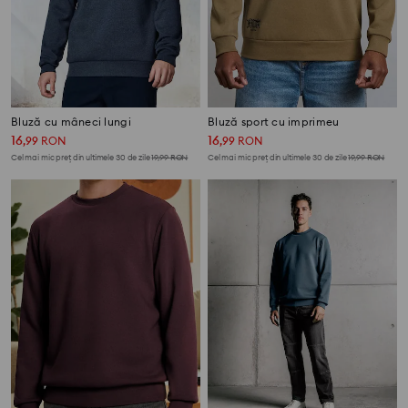
Bluză cu mâneci lungi
Bluză sport cu imprimeu
16
16
,
99
RON
,
99
RON
Cel mai mic preț din ultimele 30 de zile
19,99
RON
Cel mai mic preț din ultimele 30 de zile
19,99
RON