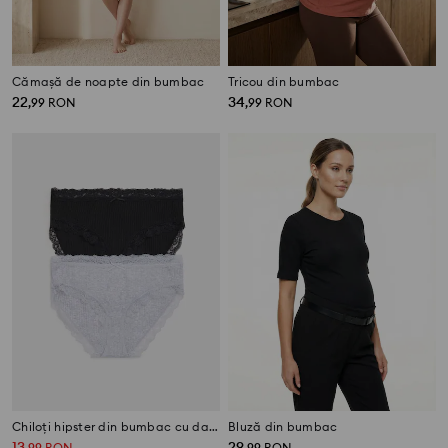
Cămașă de noapte din bumbac
Tricou din bumbac
22
34
,
99
RON
,
99
RON
Chiloți hipster din bumbac cu dantelă 2 seturi
Bluză din bumbac
13
29
,
99
RON
,
99
RON