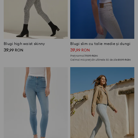
Blugi high waist skinny
Blugi slim cu talie medie și dungi
39
39
,
99
RON
,
99
RON
Preț normal
79,99
RON
Cel mai mic preț din ultimele 30 de zile
59,99
RON