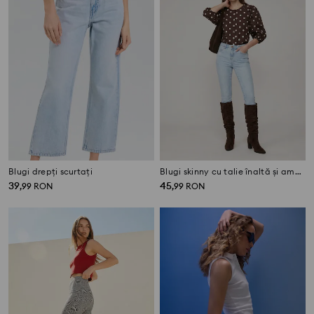
Blugi drepți scurtați
Blugi skinny cu talie înaltă și amestec de vâscoză
39
45
,
99
RON
,
99
RON