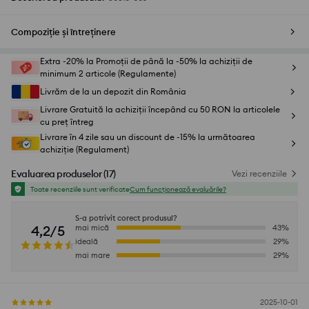
Compoziție și întreținere
Extra -20% la Promoții de până la -50% la achiziții de
minimum 2 articole (Regulamente)
Livrăm de la un depozit din România
Livrare Gratuită la achiziții începând cu 50 RON la articolele
cu preț întreg
Livrare în 4 zile sau un discount de -15% la următoarea
achiziție (Regulament)
Evaluarea produselor
(
17
)
Vezi recenziile
Toate recenziile sunt verificate
Cum funcționează evaluările?
S-a potrivit corect produsul?
4,2/5
mai mică
43
%
ideală
29
%
mai mare
29
%
2025-10-01