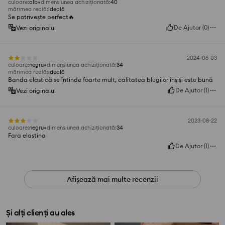
culoare
:
alb
dimensiunea achiziționată
:
40
mărimea reală
:
ideală
Se potrivește perfect🔥
De Ajutor
(
0
)
Vezi originalul
2024-06-03
culoare
:
negru
dimensiunea achiziționată
:
34
mărimea reală
:
ideală
Banda elastică se întinde foarte mult, calitatea blugilor înșiși este bună
De Ajutor
(
1
)
Vezi originalul
2023-08-22
culoare
:
negru
dimensiunea achiziționată
:
34
Fara elastina
De Ajutor
(
1
)
Afișează mai multe recenzii
Și alți clienți au ales