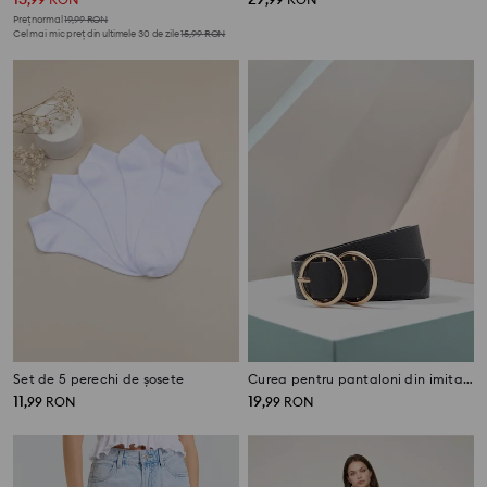
Preț normal
19,99
RON
Cel mai mic preț din ultimele 30 de zile
15,99
RON
Set de 5 perechi de șosete
Curea pentru pantaloni din imitație de piele
11
19
,
99
RON
,
99
RON