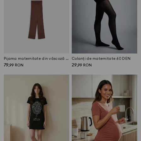
Pijama maternitate din vâscoză din două piese
Colanți de maternitate 60 DEN
79
29
,
99
RON
,
99
RON