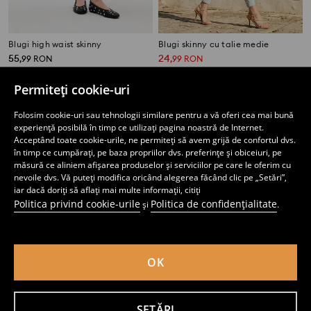
Blugi high waist skinny
Blugi skinny cu talie medie
55
24
,
99
RON
,
99
RON
Preț normal
39,99
RON
Cel mai mic preț din ultimele 30 de zile
34,99
RON
Permiteți cookie-uri
Folosim cookie-uri sau tehnologii similare pentru a vă oferi cea mai bună
experiență posibilă în timp ce utilizați pagina noastră de Internet.
Acceptând toate cookie-urile, ne permiteți să avem grijă de confortul dvs.
în timp ce cumpărați, pe baza propriilor dvs. preferințe și obiceiuri, pe
măsură ce aliniem afișarea produselor și serviciilor pe care le oferim cu
nevoile dvs. Vă puteți modifica oricând alegerea făcând clic pe „Setări”,
iar dacă doriți să aflați mai multe informații, citiți
Politica privind cookie-urile
Politica de confidențialitate
și
.
OK
Blugi straight cu talie medie
Blugi skinny cu talie medie
SETĂRI