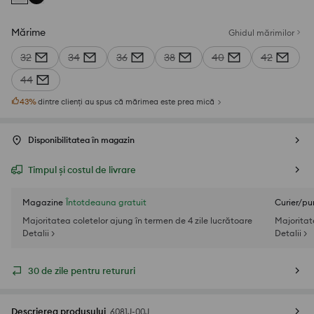
Mărime
Ghidul mărimilor
32
34
36
38
40
42
44
43
%
dintre clienți au spus că mărimea este prea mică
Disponibilitatea în magazin
Timpul și costul de livrare
Magazine
Întotdeauna gratuit
Curier/pu
Majoritatea coletelor ajung în termen de 4 zile lucrătoare
Majoritat
Detalii >
Detalii >
30 de zile pentru retururi
Descrierea produsului
6081J-00J