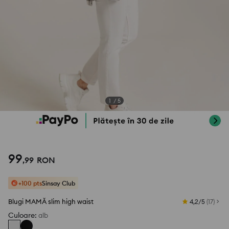
1
/
5
99
,
99
RON
+100 pts
Sinsay Club
Blugi MAMĂ slim high waist
4,2/5
(
17
)
Culoare
:
alb