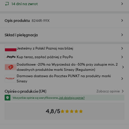
14 dni na zwrot
Opis produktu
8244R-99X
Skład i pielęgnacja
Jesteśmy z Polski! Poznaj nas bliżej
Kup teraz, zapłać później z PayPo
Dodatkowe -20% na Wyprzedaż do -50% przy zakupie min. 2
dowolnych produktów marki Sinsay (Regulamin)
Darmowa dostawa do Pocztex PUNKT na produkty marki
Sinsay
Opinie o produkcie
(
174
)
Zobacz opinie
Wszystkie opinie są weryfikowane.
Jak działają opinie?
4,8/5