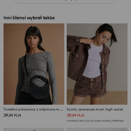
Inni klienci wybrali także
Torebka pikowana z odpinanym paskiem
Szorty jeansowe mom high waist
39
39
,
99
PLN
,
99
PLN
Najniższa cena z 30 dni przed obniżką
49,99
PLN