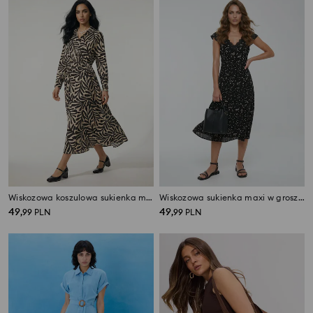
Wiskozowa koszulowa sukienka midi w roślinny wzór
Wiskozowa sukienka maxi w groszki
49
49
,
99
PLN
,
99
PLN