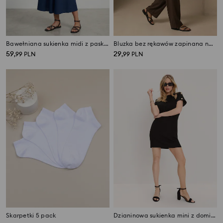
Bawełniana sukienka midi z paskiem
Bluzka bez rękawów zapinana na guziki z wiskozą i domieszką lnu
59
29
,
99
PLN
,
99
PLN
Skarpetki 5 pack
Dzianinowa sukienka mini z domieszką wiskozy