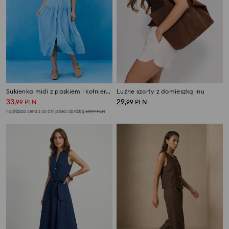
Sukienka midi z paskiem i kołnierzykiem z lyocellu
Luźne szorty z domieszką lnu
33
29
,
99
PLN
,
99
PLN
Najniższa cena z 30 dni przed obniżką
69,99
PLN