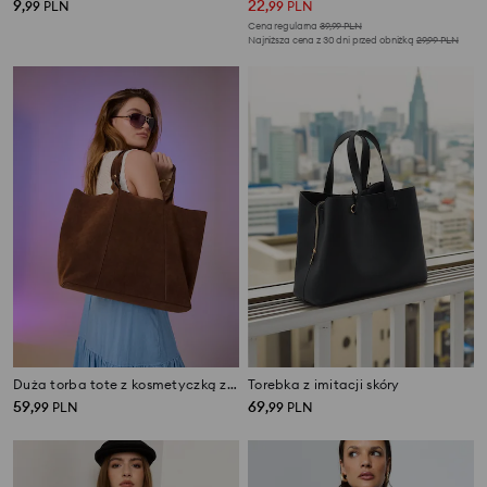
9
22
,
99
PLN
,
99
PLN
Cena regularna
39,99
PLN
Najniższa cena z 30 dni przed obniżką
29,99
PLN
Duża torba tote z kosmetyczką z imitacji zamszu
Torebka z imitacji skóry
59
69
,
99
PLN
,
99
PLN