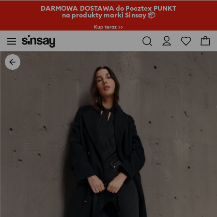
DARMOWA DOSTAWA do Pocztex PUNKT
na produkty marki Sinsay 📦
Kup teraz >>