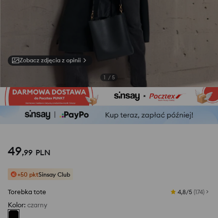
Zobacz zdjęcia z opinii
1
/
5
49
,
99
PLN
+50 pkt
Sinsay Club
Torebka tote
4,8/5
(
174
)
Kolor
:
czarny