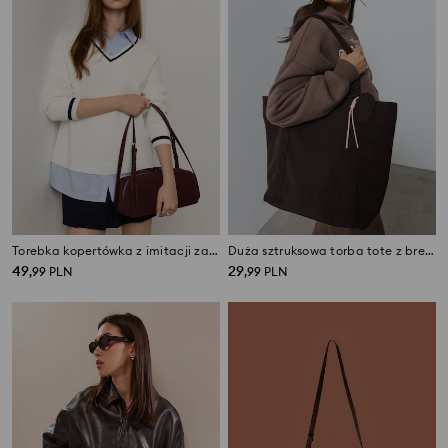
Torebka kopertówka z imitacji zamszu
Duża sztruksowa torba tote z brelokiem
49
29
,
99
PLN
,
99
PLN