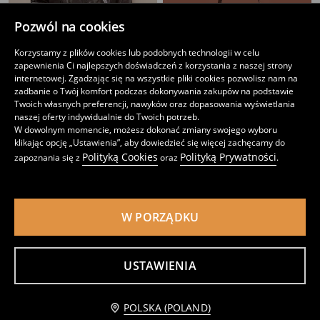
Pozwól na cookies
Korzystamy z plików cookies lub podobnych technologii w celu
zapewnienia Ci najlepszych doświadczeń z korzystania z naszej strony
internetowej. Zgadzając się na wszystkie pliki cookies pozwolisz nam na
zadbanie o Twój komfort podczas dokonywania zakupów na podstawie
Twoich własnych preferencji, nawyków oraz dopasowania wyświetlania
Torebka z imitacji skóry z marszczonym uchwytem
Torebka z imitacji zamszu z paskiem
naszej oferty indywidualnie do Twoich potrzeb.
39
49
,
99
PLN
,
99
PLN
W dowolnym momencie, możesz dokonać zmiany swojego wyboru
klikając opcję „Ustawienia”, aby dowiedzieć się więcej zachęcamy do
Polityką Cookies
Polityką Prywatności
zapoznania się z
oraz
.
W PORZĄDKU
USTAWIENIA
Powiadom mnie
POLSKA (POLAND)