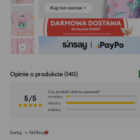
Kup ten zestaw
Opinie o produkcie
(
140
)
Czy produkt dobrze pasował?
5/5
mniejszy
idealny
większy
Sortuj
Filtruj
1