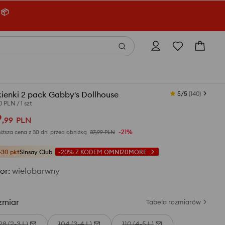
 📦
ienki 2 pack Gabby's Dollhouse
5/5
(
140
)
00 PLN
/
1 szt
9
,
99
PLN
-21%
iższa cena z 30 dni przed obniżką
37,99
PLN
+30 pkt
Sinsay Club
-20%
Z KODEM
OMNI20MORE
or
:
wielobarwny
zmiar
Tabela rozmiarów
98 (2-3 L)
104 (3-4 L)
110 (4-5 L)