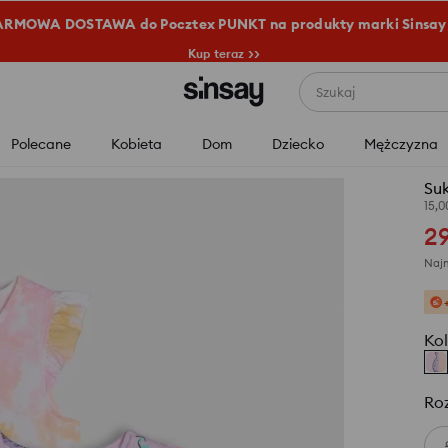
RMOWA DOSTAWA do Pocztex PUNKT na produkty marki Sinsay
Kup teraz >>
Szukaj
Polecane
Kobieta
Dom
Dziecko
Mężczyzna
Suk
15,
2
Najn
Kol
Ro