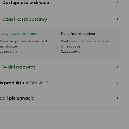
Dostępność w sklepie
Czas i koszt dostawy
klepy
zawsze za darmo
Kurier/punkt odbioru
iększość paczek dociera w 3
Większość paczek dociera w 3
ni robocze
dni robocze
zczegóły >
Szczegóły >
14 dni na zwrot
is produktu
428DU-MLC
ad i pielęgnacja