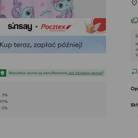
S
W
d
S
Wszystkie opinie są weryfikowane.
Jak działają opinie?
Op
3
%
97
%
Skł
0
%