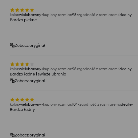
kolor
:
wielobarwny
kupiony rozmiar
:
98
zgodność z rozmiarem
:
idealny
Bardzo piękne
Zobacz oryginał
kolor
:
wielobarwny
kupiony rozmiar
:
98
zgodność z rozmiarem
:
idealny
Bardzo ładne i świeże ubrania
Zobacz oryginał
kolor
:
wielobarwny
kupiony rozmiar
:
104
zgodność z rozmiarem
:
idealny
Bardzo ładny
Zobacz oryginał