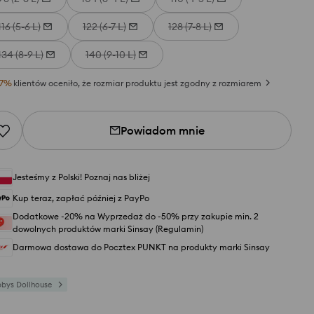
116 (5-6 L)
122 (6-7 L)
128 (7-8 L)
134 (8-9 L)
140 (9-10 L)
7
%
klientów oceniło, że rozmiar produktu jest zgodny z rozmiarem
Powiadom mnie
Jesteśmy z Polski! Poznaj nas bliżej
Kup teraz, zapłać później z PayPo
Dodatkowe -20% na Wyprzedaż do -50% przy zakupie min. 2
dowolnych produktów marki Sinsay (Regulamin)
Darmowa dostawa do Pocztex PUNKT na produkty marki Sinsay
bys Dollhouse