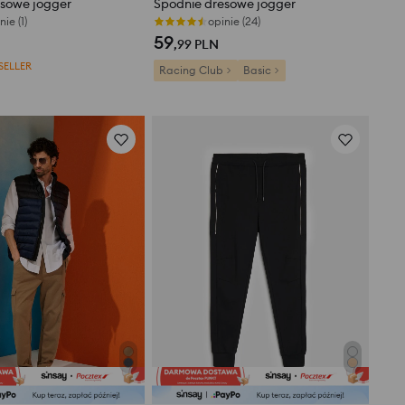
esowe jogger
Spodnie dresowe jogger
nie (1)
opinie (24)
59
,99
PLN
SELLER
Racing Club
Basic