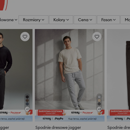
dowane
Rozmiary
Kolory
Cena
Fason
Ma
+
1
+
3
ogger
Spodnie dresowe jogger
Spodnie dr