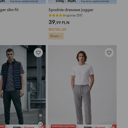
er slim fit
Spodnie dresowe jogger
opinie (59)
39
,99
PLN
BESTSELLER
Basic
+
2