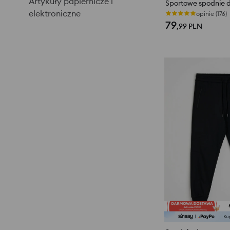
Artykuły papiernicze i
elektroniczne
opinie (176)
79
,99
PLN