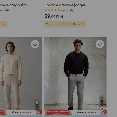
sowe cargo slim
Spodnie dresowe jogger
nie (4)
opinie (17)
59
,99
PLN
ub
Yachting Club
Basic
+
1