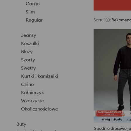
Cargo
Slim
Regular
Sortuj
:
Rekomen
Jeansy
Koszulki
Bluzy
Szorty
Swetry
Kurtki i kamizelki
Chino
Kołnierzyk
Wzorzyste
Okolicznościowe
Buty
Spodnie dresowe j