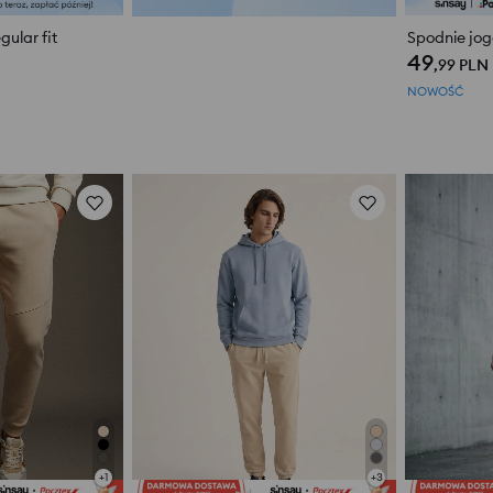
ular fit
Spodnie jogg
49
,99
PLN
NOWOŚĆ
+
1
+
3