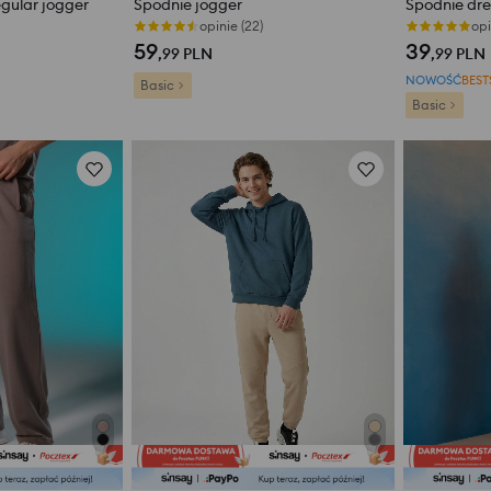
gular jogger
Spodnie jogger
Spodnie dr
opinie (22)
opi
59
39
,99
PLN
,99
PLN
NOWOŚĆ
BEST
Basic
Basic