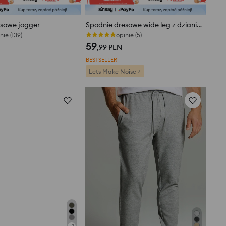
esowe jogger
Spodnie dresowe wide leg z dzianiny terry
nie (139)
opinie (5)
59
,99
PLN
BESTSELLER
Lets Make Noise