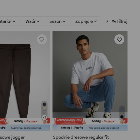
teriał
Wzór
Sezon
Zapięcie
Kieszenie
Filtruj
+
3
esowe jogger
Spodnie dresowe regular fit