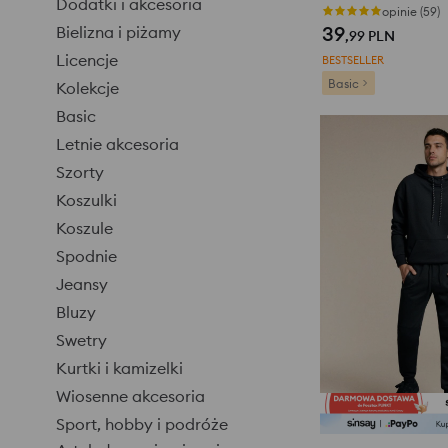
Dodatki i akcesoria
opinie (59)
39
Bielizna i piżamy
,99
PLN
Licencje
BESTSELLER
Basic
Kolekcje
Basic
Letnie akcesoria
Szorty
Koszulki
Koszule
Spodnie
Jeansy
Bluzy
Swetry
Kurtki i kamizelki
Wiosenne akcesoria
Sport, hobby i podróże