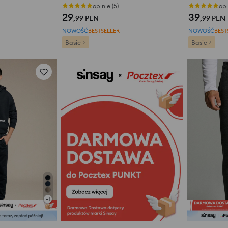
opinie (5)
opi
29
39
,99
PLN
,99
PLN
NOWOŚĆ
BESTSELLER
NOWOŚĆ
BEST
Basic
Basic
+
1