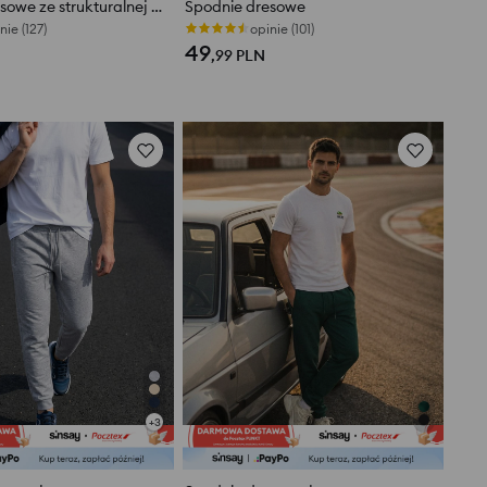
Spodnie dresowe ze strukturalnej dzianiny
Spodnie dresowe
nie (127)
opinie (101)
49
,99
PLN
+
3