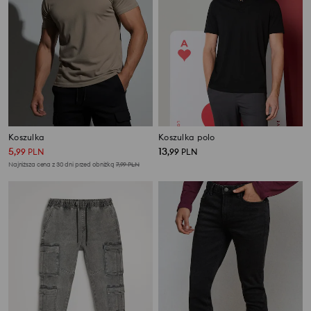
Koszulka
Koszulka polo
5
13
,
99
PLN
,
99
PLN
Najniższa cena z 30 dni przed obniżką
7,99
PLN