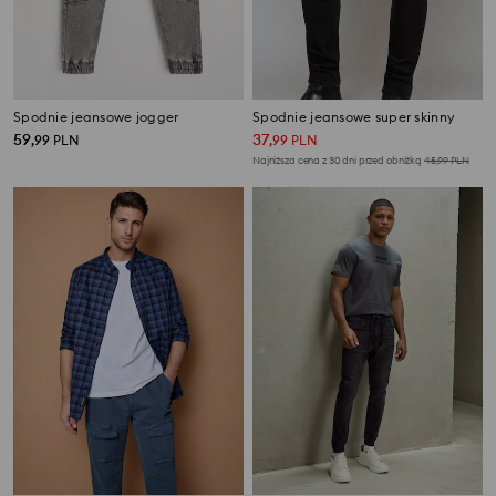
Spodnie jeansowe jogger
Spodnie jeansowe super skinny
59
37
,
99
PLN
,
99
PLN
Najniższa cena z 30 dni przed obniżką
45,99
PLN