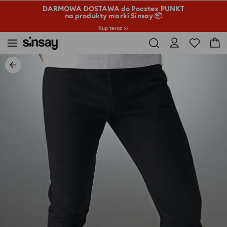
DARMOWA DOSTAWA do Pocztex PUNKT
na produkty marki Sinsay 📦
Kup teraz >>