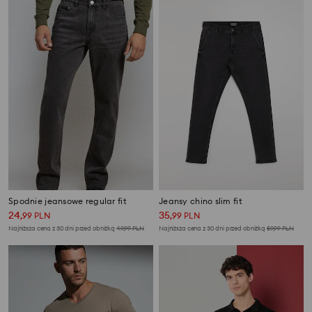
Spodnie jeansowe regular fit
Jeansy chino slim fit
24
35
,
99
PLN
,
99
PLN
Najniższa cena z 30 dni przed obniżką
49,99
PLN
Najniższa cena z 30 dni przed obniżką
59,99
PLN