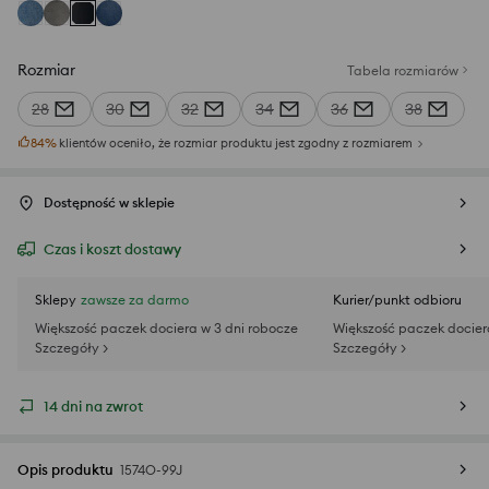
Rozmiar
Tabela rozmiarów
28
30
32
34
36
38
84
%
klientów oceniło, że rozmiar produktu jest zgodny z rozmiarem
Dostępność w sklepie
Czas i koszt dostawy
Sklepy
zawsze za darmo
Kurier/punkt odbioru
Większość paczek dociera w 3 dni robocze
Większość paczek docier
Szczegóły >
Szczegóły >
14 dni na zwrot
Opis produktu
1574O-99J