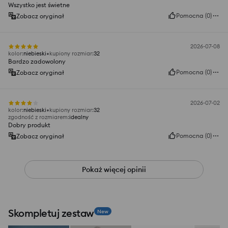
Wszystko jest świetne
Pomocna
(
0
)
Zobacz oryginał
2026-07-08
kolor
:
niebieski
kupiony rozmiar
:
32
Bardzo zadowolony
Pomocna
(
0
)
Zobacz oryginał
2026-07-02
kolor
:
niebieski
kupiony rozmiar
:
32
zgodność z rozmiarem
:
idealny
Dobry produkt
Pomocna
(
0
)
Zobacz oryginał
Pokaż więcej opinii
Skompletuj zestaw
New