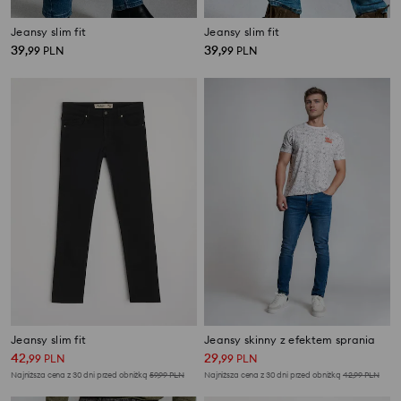
Jeansy slim fit
Jeansy slim fit
39
39
,
99
PLN
,
99
PLN
Jeansy slim fit
Jeansy skinny z efektem sprania
42
29
,
99
PLN
,
99
PLN
Najniższa cena z 30 dni przed obniżką
59,99
PLN
Najniższa cena z 30 dni przed obniżką
42,99
PLN