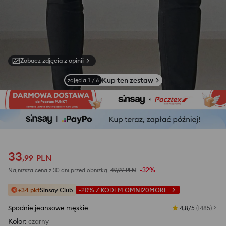
Zobacz zdjęcia z opinii
Kup ten zestaw
zdjęcia
1
/
6
33
,
99
PLN
-32%
Najniższa cena z 30 dni przed obniżką
49,99
PLN
+34 pkt
Sinsay Club
-20%
Z KODEM
OMNI20MORE
Spodnie jeansowe męskie
4,8/5
(
1485
)
Kolor
:
czarny