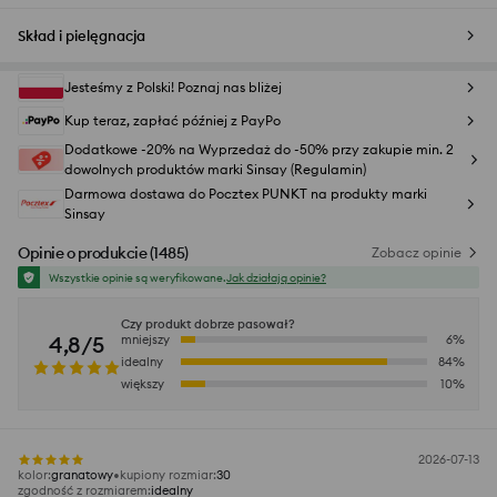
Skład i pielęgnacja
Jesteśmy z Polski! Poznaj nas bliżej
Kup teraz, zapłać później z PayPo
Dodatkowe -20% na Wyprzedaż do -50% przy zakupie min. 2
dowolnych produktów marki Sinsay (Regulamin)
Darmowa dostawa do Pocztex PUNKT na produkty marki
Sinsay
Opinie o produkcie
(
1485
)
Zobacz opinie
Wszystkie opinie są weryfikowane.
Jak działają opinie?
Czy produkt dobrze pasował?
4,8/5
mniejszy
6
%
idealny
84
%
większy
10
%
2026-07-13
kolor
:
granatowy
kupiony rozmiar
:
30
zgodność z rozmiarem
:
idealny