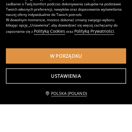
zadbanie o Twój komfort podczas dokonywania zakupów na podstawie
Twoich własnych preferencji, nawyków oraz dopasowania wyświetlania
naszej oferty indywidualnie do Twoich potrzeb.
W dowolnym momencie, możesz dokonać zmiany swojego wyboru
klikając opcję „Ustawienia”, aby dowiedzieć się więcej zachęcamy do
Polityką Cookies
Polityką Prywatności
zapoznania się z
oraz
.
W PORZĄDKU
USTAWIENIA
Jeansy skinny
Jeansy jogger
19
59
,
99
PLN
,
99
PLN
POLSKA (POLAND)
Cena regularna
49,99
PLN
Najniższa cena z 30 dni przed obniżką
39,99
PLN