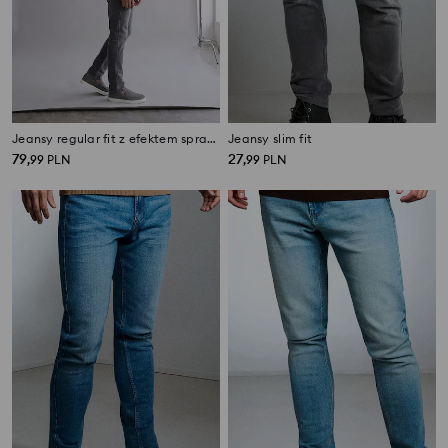
Jeansy regular fit z efektem sprania
Jeansy slim fit
79
27
,
99
PLN
,
99
PLN