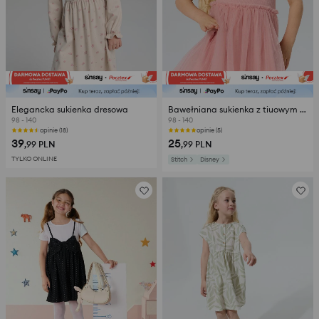
Elegancka sukienka dresowa
Bawełniana sukienka z tiuowym dołem z haftem Stitch
98 - 140
98 - 140
opinie (18)
opinie (5)
39
25
,99
PLN
,99
PLN
TYLKO ONLINE
Stitch
Disney