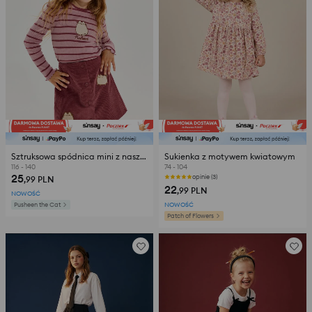
Sztruksowa spódnica mini z naszywkami Pusheen the Cat
Sukienka z motywem kwiatowym
116 - 140
74 - 104
25
opinie (3)
,99
PLN
22
,99
PLN
NOWOŚĆ
Pusheen the Cat
NOWOŚĆ
Patch of Flowers