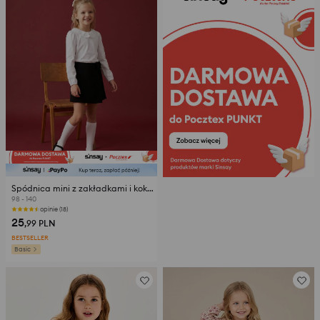
Spódnica mini z zakładkami i kokardą
98 - 140
opinie (18)
25
,99
PLN
BESTSELLER
Basic