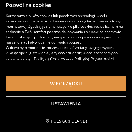
Pozwól na cookies
Uroczystości
Korzystamy z plików cookies lub podobnych technologii w celu
zapewnienia Ci najlepszych doświadczeń z korzystania z naszej strony
internetowej. Zgadzając się na wszystkie pliki cookies pozwolisz nam na
zadbanie o Twój komfort podczas dokonywania zakupów na podstawie
Twoich własnych preferencji, nawyków oraz dopasowania wyświetlania
naszej oferty indywidualnie do Twoich potrzeb.
W dowolnym momencie, możesz dokonać zmiany swojego wyboru
klikając opcję „Ustawienia”, aby dowiedzieć się więcej zachęcamy do
Polityką Cookies
Polityką Prywatności
zapoznania się z
oraz
.
W PORZĄDKU
Dwukolorowa sukienka z bufkami i ozdobną kokardką
Sukienka w serduszka z falbankami z domieszką bawełny
USTAWIENIA
98 - 140
98 - 140
39
opinie (38)
,99
PLN
39
,99
PLN
NOWOŚĆ
POLSKA (POLAND)