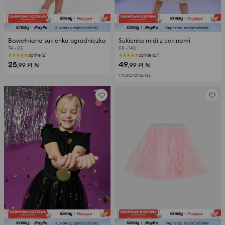
Bawełniana sukienka ogrodniczka
Sukienka midi z cekinami
74 - 98
98 - 140
opinie (2)
opinie (27)
25
49
,99
PLN
,99
PLN
TYLKO ONLINE