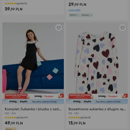
29
opinie (4)
,99
PLN
39
,99
PLN
NOWOŚĆ
Stitch
Disney
Komplet: Sukienka i bluzka z ozdobnym kołnierzykiem
Bawełniana sukienka z długim rękawem i motywem serc
140 - 164
98 - 140
opinie (41)
opinie (3)
49
15
,99
PLN
,99
PLN
Basic