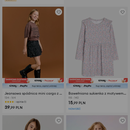
Jeansowa spódnica mini cargo z efektem sprania
Bawełniana sukienka z motywem kwiatowym
134 - 164
98 - 140
15
opinie (1)
,99
PLN
39
,99
PLN
NOWOŚĆ