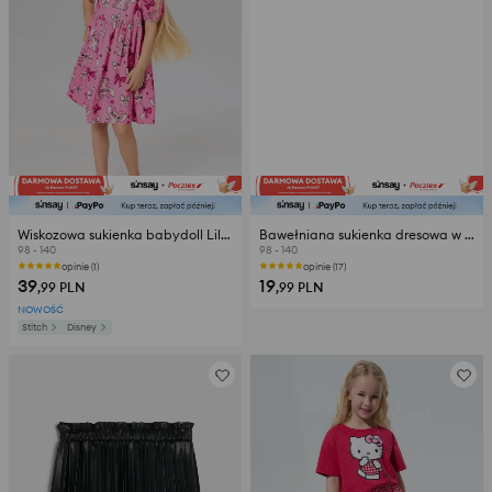
Wiskozowa sukienka babydoll Lilo & Stitch
Bawełniana sukienka dresowa w panterkę
98 - 140
98 - 140
opinie (1)
opinie (17)
39
19
,99
PLN
,99
PLN
NOWOŚĆ
Stitch
Disney