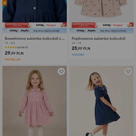
Bawełniana sukienka babydoll z ozdobnym kołnierzykiem
Prążkowana sukienka babydoll
74 - 104
68 - 98
25
opinie (3)
,99
PLN
29
,99
PLN
NOWOŚĆ
BESTSELLER