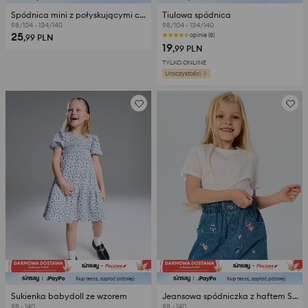
Spódnica mini z połyskującymi cekinami
Tiulowa spódnica
98/104 - 134/140
98/104 - 134/140
25
opinie (8)
,99
PLN
19
,99
PLN
TYLKO ONLINE
Uroczystości
Sukienka babydoll ze wzorem
Jeansowa spódniczka z haftem Stitch
98 - 140
98 - 140