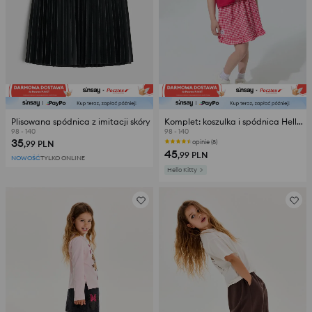
Plisowana spódnica z imitacji skóry
Komplet: koszulka i spódnica Hello Kitty
98 - 140
98 - 140
35
opinie (8)
,99
PLN
45
,99
PLN
NOWOŚĆ
TYLKO ONLINE
Hello Kitty