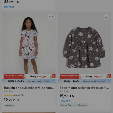
35
,99
PLN
NOWOŚĆ
Bawełniana sukienka z falbanami Disney
Bawełniana sukienka dresowa Marie
98 - 140
74 - 104
19
opinie (10)
,99
PLN
19
,99
PLN
NOWOŚĆ
Disney Baby
Disney
Disney