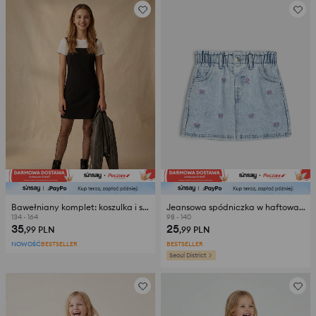
Bawełniany komplet: koszulka i sukienka
Jeansowa spódniczka w haftowane kokardki
134 - 164
98 - 140
35
25
,99
PLN
,99
PLN
NOWOŚĆ
BESTSELLER
BESTSELLER
Seoul District