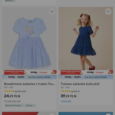
Barbie
Bawełniana sukienka z tiulem Frozen
Tiulowa sukienka babydoll
98 - 140
98 - 140
opinie (105)
opinie (1)
24
39
,99
PLN
,99
PLN
TYLKO ONLINE
NOWOŚĆ
Disney Princess
Disney