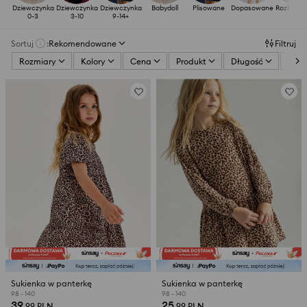
Dziewczynka
Dziewczynka
Dziewczynka
Babydoll
Plisowane
Dopasowane
Rozklosz
0-3
3-10
9-14+
ne
Sortuj
:
Rekomendowane
Filtruj
Rozmiary
Kolory
Cena
Produkt
Długość
Deko
Sukienka w panterkę
Sukienka w panterkę
98 - 140
98 - 140
39
25
,99
PLN
,99
PLN