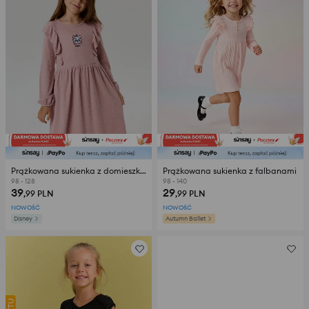
Prążkowana sukienka z domieszką wiskozy The Aristocats
Prążkowana sukienka z falbanami
98 - 128
98 - 140
39
29
,99
PLN
,99
PLN
NOWOŚĆ
NOWOŚĆ
Disney
Autumn Ballet