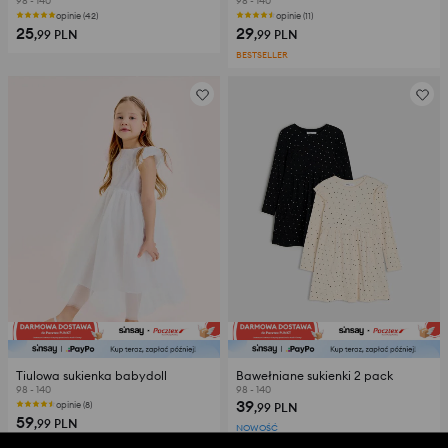
98 - 140
98 - 140
opinie (42)
opinie (11)
25
29
,99
PLN
,99
PLN
BESTSELLER
Tiulowa sukienka babydoll
Bawełniane sukienki 2 pack
98 - 140
98 - 140
39
opinie (8)
,99
PLN
59
,99
PLN
NOWOŚĆ
TYLKO ONLINE