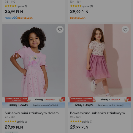
98 - 140
134 - 164
opinie (1)
opinie (2)
25
29
,99
PLN
,99
PLN
NOWOŚĆ
BESTSELLER
BESTSELLER
Sukienka mini z tiulowym dołem Barbie
Bawełniana sukienka z tiulowym dołem
98 - 140
98 - 140
opinie (2)
opinie (1)
29
29
,99
PLN
,99
PLN