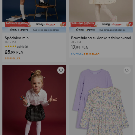
Spódnica mini
Bawełniana sukienka z falbankami
140 - 164
74 - 104
17
opinie (6)
,99
PLN
25
,99
PLN
NOWOŚĆ
BESTSELLER
BESTSELLER