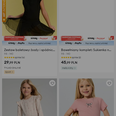
Zestaw baletowy: body i spódniczka Active
Bawełniany komplet: Sukienka na ramiączkach z koszulką Cinnamonroll
98 - 140
98 - 140
opinie (16)
opinie (2)
29
45
,99
PLN
,99
PLN
TYLKO ONLINE
Hello Kitty
Sport