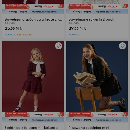
Bawełniana spódnica w kratę z koronkowym wykończeniem
Bawełniane sukienki 2 pack
98 - 140
98 - 140
35
39
,99
PLN
,99
PLN
NOWOŚĆ
BESTSELLER
NOWOŚĆ
Spódnica z falbanami i kokardą
Plisowana spódnica mini