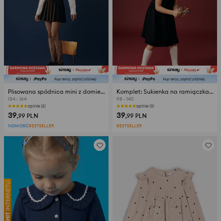
Plisowana spódnica mini z domieszką wiskozy
Komplet: Sukienka na ramiączkach z koszulką
134 - 164
98 - 140
opinie (2)
opinie (3)
39
39
,99
PLN
,99
PLN
NOWOŚĆ
BESTSELLER
BESTSELLER