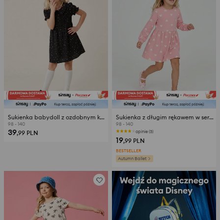
Sukienka babydoll z ozdobnym kołnierzykiem w kropki
Sukienka z długim rękawem w serca
98 - 140
98 - 140
39
opinie (3)
,99
PLN
19
,99
PLN
BESTSELLER
Autumn Ballet