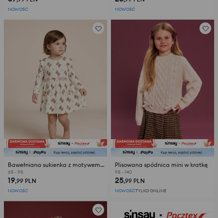
NOWOŚĆ
NOWOŚĆ
Bawełniana sukienka z motywem misiów
Plisowana spódnica mini w kratkę
68 - 98
98 - 140
19
25
,99
PLN
,99
PLN
NOWOŚĆ
NOWOŚĆ
TYLKO ONLINE