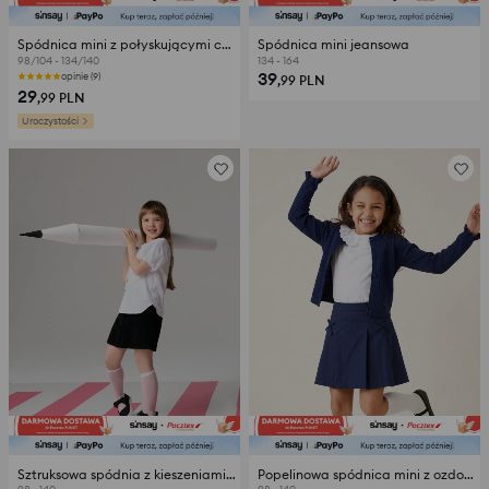
Spódnica mini z połyskującymi cekinami
Spódnica mini jeansowa
98/104 - 134/140
134 - 164
39
opinie (9)
,99
PLN
29
,99
PLN
Uroczystości
Sztruksowa spódnia z kieszeniami w serca
Popelinowa spódnica mini z ozdobnymi kokardami z bawełną