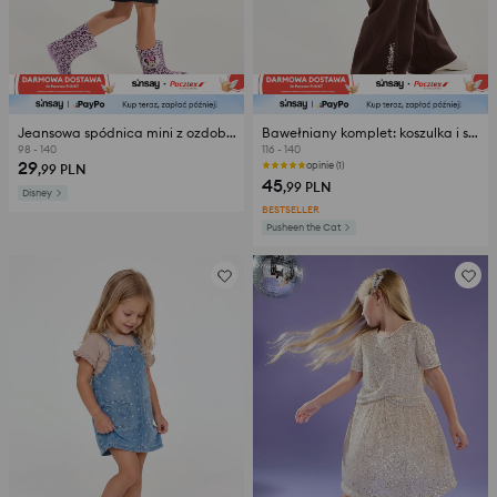
Jeansowa spódnica mini z ozdobnymi cekinami Minnie Mouse
Bawełniany komplet: koszulka i spodnie Pusheen the Cat
98 - 140
116 - 140
29
opinie (1)
,99
PLN
45
,99
PLN
Disney
BESTSELLER
Pusheen the Cat