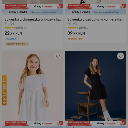
Sukienka z domieszką wiskozy i falbanami
Sukienka z ozdobnym kołnierzykiem
74 - 104
98 - 140
opinie (3)
opinie (7)
22
39
,99
PLN
,99
PLN
NOWOŚĆ
BESTSELLER
Patch of Flowers