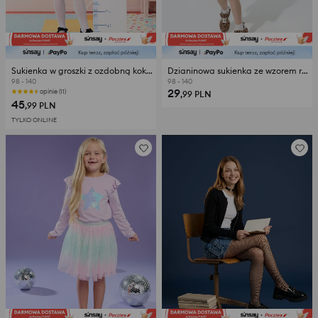
Sukienka w groszki z ozdobną kokardą
Dzianinowa sukienka ze wzorem roślinnym
98 - 140
98 - 140
29
opinie (11)
,99
PLN
45
,99
PLN
TYLKO ONLINE