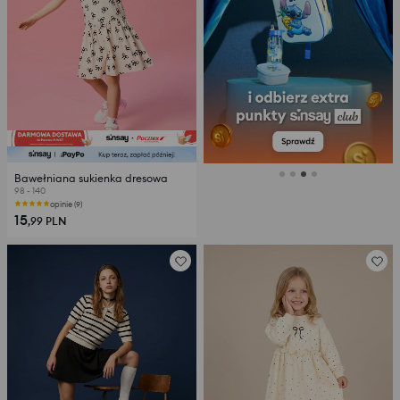
Bawełniana sukienka dresowa
98 - 140
opinie (9)
15
,99
PLN