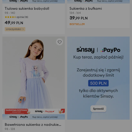
Tiulowa sukienka babydoll
Sukienka z bufkami
98 - 140
134 - 164
39
opinie (18)
,99
PLN
49
,99
PLN
BESTSELLER
Uroczystości
Bawełniana sukienka z nadrukiem Frozen
98 - 128