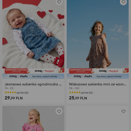
Jeansowa sukienka ogrodniczka ze wzorem w serca
Wiskozowa sukienka mini ze wzorem w panterkę
74 - 98
98 - 140
opinie (22)
opinie (22)
29
25
,99
PLN
,99
PLN