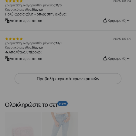
2025-08-24
χρώμα
:
ασημι
αγορασθέν μέγεθος
:
X/S
Κανονικό μέγεθος
:
Ιδανικό
Πολύ ωραία ζώνη - όπως στην εικόνα!
Χρήσιμο
(
0
)
Δείτε το πρωτότυπο
2025-05-09
χρώμα
:
ασημι
αγορασθέν μέγεθος
:
M/L
Κανονικό μέγεθος
:
Ιδανικό
🔥Απολύτως υπέροχο!
Χρήσιμο
(
0
)
Δείτε το πρωτότυπο
Προβολή περισσότερων κριτικών
Ολοκληρώστε το σετ
New