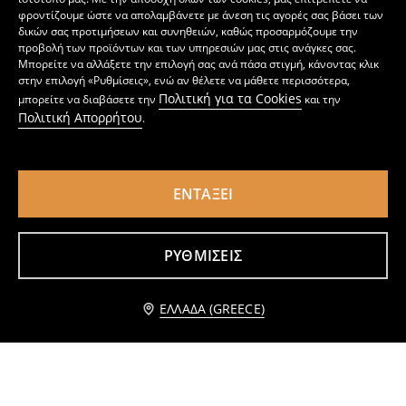
φροντίζουμε ώστε να απολαμβάνετε με άνεση τις αγορές σας βάσει των
δικών σας προτιμήσεων και συνηθειών, καθώς προσαρμόζουμε την
προβολή των προϊόντων και των υπηρεσιών μας στις ανάγκες σας.
Μπορείτε να αλλάξετε την επιλογή σας ανά πάσα στιγμή, κάνοντας κλικ
στην επιλογή «Ρυθμίσεις», ενώ αν θέλετε να μάθετε περισσότερα,
Πολιτική για τα Cookies
μπορείτε να διαβάσετε την
και την
Πολιτική Απορρήτου
.
ΕΝΤΆΞΕΙ
Πορτοφόλι PomPomPurin
Ζώνη με χρυσή αγκράφα
3
4
,
49
EUR
,
49
EUR
ΡΥΘΜΊΣΕΙΣ
Ειδοποίησέ με
ΕΛΛΆΔΑ (GREECE)