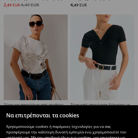
2
4,49
EUR
4
,
49
EUR
,
49
EUR
Ζώνη για παντελόνια από συνθετικό δέρμα
Ζώνη από απομίμηση δέρματος με χρυσή αγκράφα
1
4,49
EUR
1
3,49
EUR
,
49
EUR
,
49
EUR
Να επιτρέπονται τα cookies
Χρησιμοποιούμε cookies ή παρόμοιες τεχνολογίες για να σας
προσφέρουμε την καλύτερη δυνατή εμπειρία ενώ χρησιμοποιείτε τον
ιστότοπό μας. Με την αποδοχή όλων των cookies, μας επιτρέπετε να