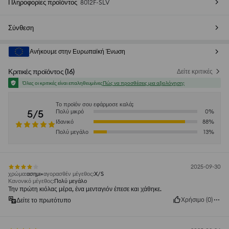
Πληροφορίες προϊόντος
8012F-SLV
Σύνθεση
Ανήκουμε στην Ευρωπαϊκή Ένωση
Κριτικές προϊόντος
(
16
)
Δείτε κριτικές
Όλες οι κριτικές είναι επαληθευμένες
Πώς να προσθέσεις μια αξιολόγηση;
Το προϊόν σου εφάρμοσε καλά;
5/5
Πολύ μικρό
0
%
Ιδανικό
88
%
Πολύ μεγάλο
13
%
2025-09-30
χρώμα
:
ασημι
αγορασθέν μέγεθος
:
X/S
Κανονικό μέγεθος
:
Πολύ μεγάλο
Την πρώτη κιόλας μέρα, ένα μενταγιόν έπεσε και χάθηκε.
Χρήσιμο
(
0
)
Δείτε το πρωτότυπο