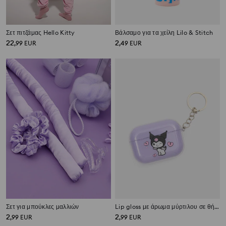
Σετ πιτζάμας Hello Kitty
Βάλσαμο για τα χείλη Lilo & Stitch
22
2
,
99
EUR
,
49
EUR
Σετ για μπούκλες μαλλιών
Lip gloss με άρωμα μύρτιλου σε θήκη Kuromi
2
2
,
99
EUR
,
99
EUR