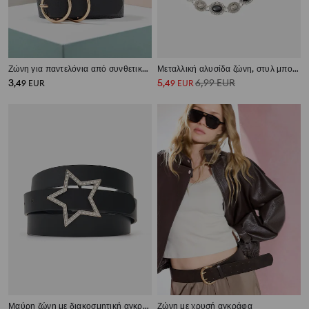
Ζώνη για παντελόνια από συνθετικό δέρμα
Μεταλλική αλυσίδα ζώνη, στυλ μποχό
3
5
6,99
EUR
,
49
EUR
,
49
EUR
Μαύρη ζώνη με διακοσμητική αγκράφα
Ζώνη με χρυσή αγκράφα