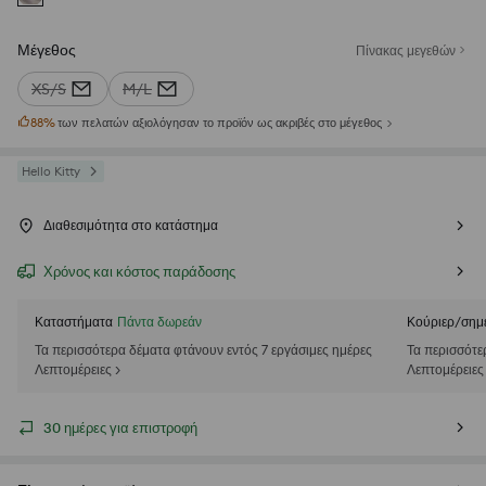
Μέγεθος
Πίνακας μεγεθών
XS/S
M/L
88
%
των πελατών αξιολόγησαν το προϊόν ως ακριβές στο μέγεθος
Hello Kitty
Διαθεσιμότητα στο κατάστημα
Χρόνος και κόστος παράδοσης
Καταστήματα
Πάντα δωρεάν
Κούριερ/σημ
Τα περισσότερα δέματα φτάνουν εντός 7 εργάσιμες ημέρες
Τα περισσότε
Λεπτομέρειες >
Λεπτομέρειες
30 ημέρες για επιστροφή