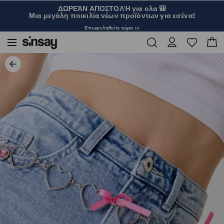
ΔΩΡΕΆΝ ΑΠΟΣΤΟΛΉ για ολα 🎒
Μια μεγάλη ποικιλία νέων προϊόντων για εσένα!
Επωφεληθείτε τώρα >>