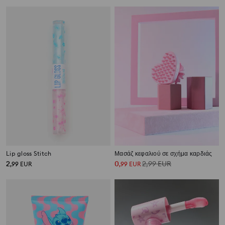
Lip gloss Stitch
Μασάζ κεφαλιού σε σχήμα καρδιάς
2
0
2,99
EUR
,
99
EUR
,
99
EUR