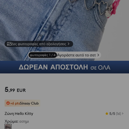
Δες φωτογραφίες από αξιολογήσεις
Αγοράστε αυτό το σετ
φωτογραφίες
1
/
4
5
,
99
EUR
+6 pts
Sinsay Club
Ζώνη Hello Kitty
5/5
(
16
)
Χρώμα
:
ασημι