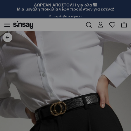
ΔΩΡΕΆΝ ΑΠΟΣΤΟΛΉ για ολα 🎒
Μια μεγάλη ποικιλία νέων προϊόντων για εσένα!
Επωφεληθείτε τώρα >>