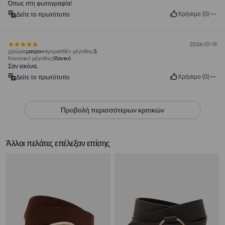
Όπως στη φωτογραφία!
Χρήσιμο
(
0
)
Δείτε το πρωτότυπο
2026-01-19
χρώμα
:
μαυρο
αγορασθέν μέγεθος
:
S
Κανονικό μέγεθος
:
Ιδανικό
Σαν εικόνα.
Χρήσιμο
(
0
)
Δείτε το πρωτότυπο
Προβολή περισσότερων κριτικών
Άλλοι πελάτες επέλεξαν επίσης