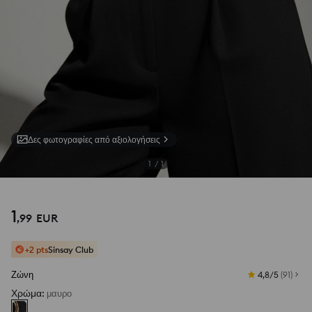
Δες φωτογραφίες από αξιολογήσεις
1
/
1
1
,
99
EUR
+2 pts
Sinsay Club
Ζώνη
4,8/5
(
91
)
Χρώμα
:
μαυρο