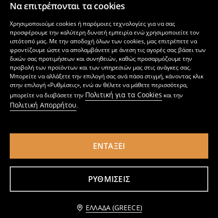
Να επιτρέπονται τα cookies
Χρησιμοποιούμε cookies ή παρόμοιες τεχνολογίες για να σας
προσφέρουμε την καλύτερη δυνατή εμπειρία ενώ χρησιμοποιείτε τον
ιστότοπό μας. Με την αποδοχή όλων των cookies, μας επιτρέπετε να
φροντίζουμε ώστε να απολαμβάνετε με άνεση τις αγορές σας βάσει των
δικών σας προτιμήσεων και συνηθειών, καθώς προσαρμόζουμε την
προβολή των προϊόντων και των υπηρεσιών μας στις ανάγκες σας.
Μπορείτε να αλλάξετε την επιλογή σας ανά πάσα στιγμή, κάνοντας κλικ
στην επιλογή «Ρυθμίσεις», ενώ αν θέλετε να μάθετε περισσότερα,
Πολιτική για τα Cookies
μπορείτε να διαβάσετε την
και την
Πολιτική Απορρήτου
.
ΕΝΤΆΞΕΙ
Ζώνη από απομίμηση δέρματος με διακοσμητική αγκράφα
Ζώνη παντελονιού με αγκράφα λεοπάρ
3
4
,
49
EUR
,
49
EUR
ΡΥΘΜΊΣΕΙΣ
Ειδοποίησέ με
ΕΛΛΆΔΑ (GREECE)