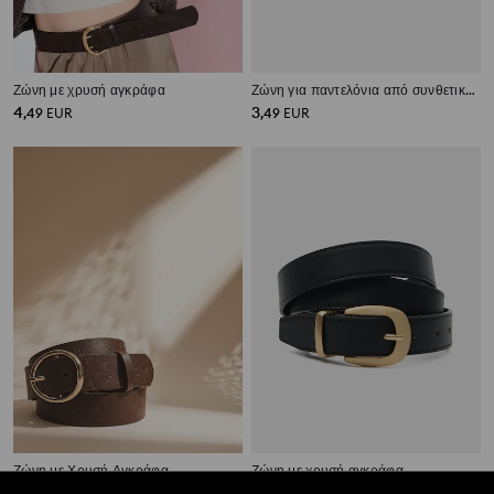
Ζώνη με χρυσή αγκράφα
Ζώνη για παντελόνια από συνθετικό δέρμα
4
3
,
49
EUR
,
49
EUR
Ζώνη με Χρυσή Αγκράφα
Ζώνη με χρυσή αγκράφα
4
4
,
49
EUR
,
49
EUR