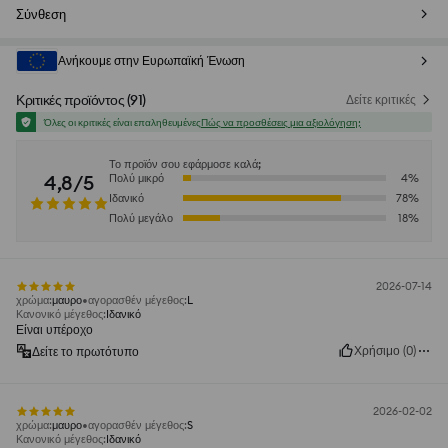
Σύνθεση
Ανήκουμε στην Ευρωπαϊκή Ένωση
Κριτικές προϊόντος
(
91
)
Δείτε κριτικές
Όλες οι κριτικές είναι επαληθευμένες
Πώς να προσθέσεις μια αξιολόγηση;
Το προϊόν σου εφάρμοσε καλά;
4,8/5
Πολύ μικρό
4
%
Ιδανικό
78
%
Πολύ μεγάλο
18
%
2026-07-14
χρώμα
:
μαυρο
αγορασθέν μέγεθος
:
L
Κανονικό μέγεθος
:
Ιδανικό
Είναι υπέροχο
Χρήσιμο
(
0
)
Δείτε το πρωτότυπο
2026-02-02
χρώμα
:
μαυρο
αγορασθέν μέγεθος
:
S
Κανονικό μέγεθος
:
Ιδανικό