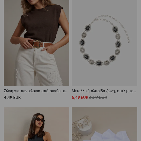
Ζώνη για παντελόνια από συνθετικό δέρμα
Μεταλλική αλυσίδα ζώνη, στυλ μποχό
4
5
6,99
EUR
,
49
EUR
,
49
EUR