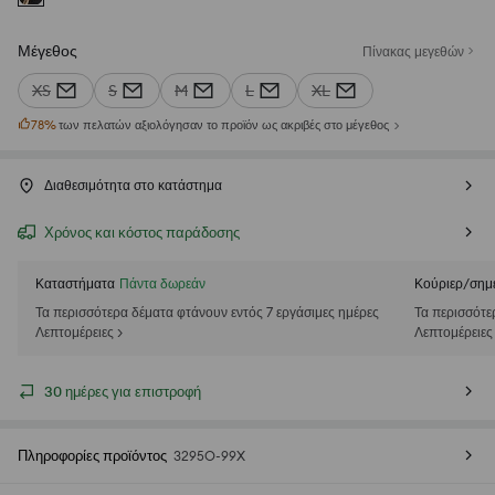
Μέγεθος
Πίνακας μεγεθών
XS
S
M
L
XL
78
%
των πελατών αξιολόγησαν το προϊόν ως ακριβές στο μέγεθος
Διαθεσιμότητα στο κατάστημα
Χρόνος και κόστος παράδοσης
Καταστήματα
Πάντα δωρεάν
Κούριερ/σημ
Τα περισσότερα δέματα φτάνουν εντός 7 εργάσιμες ημέρες
Τα περισσότε
Λεπτομέρειες >
Λεπτομέρειες
30 ημέρες για επιστροφή
Πληροφορίες προϊόντος
3295O-99X