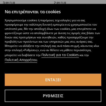
3
2
,
99
EUR
,
99
EUR
Να επιτρέπονται τα cookies
Χρησιμοποιούμε cookies ή παρόμοιες τεχνολογίες για να σας
προσφέρουμε την καλύτερη δυνατή εμπειρία ενώ χρησιμοποιείτε τον
ιστότοπό μας. Με την αποδοχή όλων των cookies, μας επιτρέπετε να
φροντίζουμε ώστε να απολαμβάνετε με άνεση τις αγορές σας βάσει των
δικών σας προτιμήσεων και συνηθειών, καθώς προσαρμόζουμε την
προβολή των προϊόντων και των υπηρεσιών μας στις ανάγκες σας.
Μπορείτε να αλλάξετε την επιλογή σας ανά πάσα στιγμή, κάνοντας κλικ
στην επιλογή «Ρυθμίσεις», ενώ αν θέλετε να μάθετε περισσότερα,
Πολιτική για τα Cookies
μπορείτε να διαβάσετε την
και την
Πολιτική Απορρήτου
.
ΕΝΤΆΞΕΙ
Σετ με 10 κρεμάστρες
Σετ με 10 κρεμάστρες
3
2
,
99
EUR
,
99
EUR
ΡΥΘΜΊΣΕΙΣ