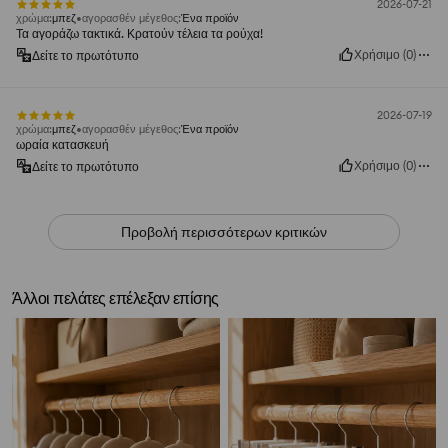
2026-07-21
χρώμα
:
μπεζ
αγορασθέν μέγεθος
:
Ένα προϊόν
Τα αγοράζω τακτικά. Κρατούν τέλεια τα ρούχα!
Χρήσιμο
(
0
)
Δείτε το πρωτότυπο
2026-07-19
χρώμα
:
μπεζ
αγορασθέν μέγεθος
:
Ένα προϊόν
ωραία κατασκευή
Χρήσιμο
(
0
)
Δείτε το πρωτότυπο
Προβολή περισσότερων κριτικών
Άλλοι πελάτες επέλεξαν επίσης