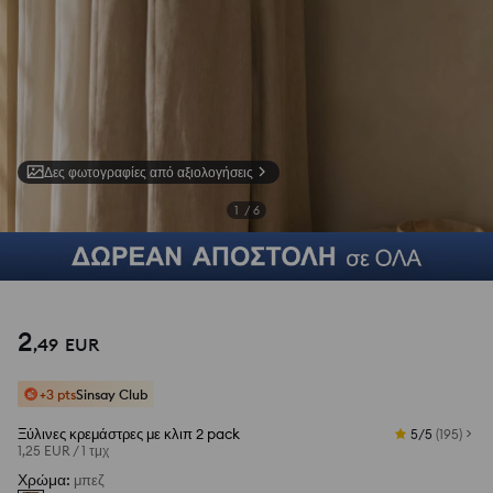
Δες φωτογραφίες από αξιολογήσεις
1
/
6
2
,
49
EUR
+3 pts
Sinsay Club
Ξύλινες κρεμάστρες με κλιπ 2 pack
5/5
(
195
)
1,25 EUR
/
1 τμχ
Χρώμα
:
μπεζ