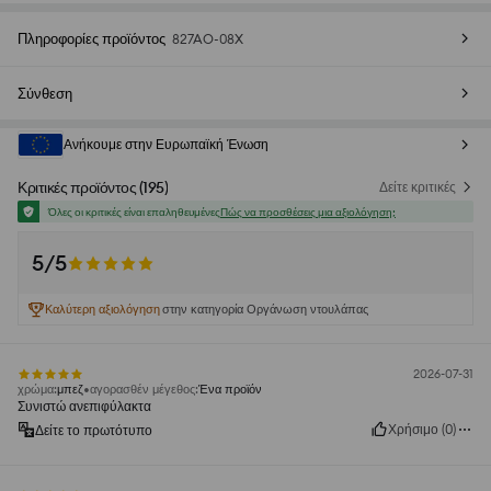
Πληροφορίες προϊόντος
827AO-08X
Σύνθεση
Ανήκουμε στην Ευρωπαϊκή Ένωση
Κριτικές προϊόντος
(
195
)
Δείτε κριτικές
Όλες οι κριτικές είναι επαληθευμένες
Πώς να προσθέσεις μια αξιολόγηση;
5/5
Καλύτερη αξιολόγηση
στην κατηγορία Οργάνωση ντουλάπας
2026-07-31
χρώμα
:
μπεζ
αγορασθέν μέγεθος
:
Ένα προϊόν
Συνιστώ ανεπιφύλακτα
Χρήσιμο
(
0
)
Δείτε το πρωτότυπο