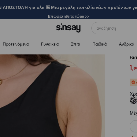
ΑΠΟΣΤΟΛΉ για ολα 🎒 Μια μεγάλη ποικιλία νέων προϊόντων γι
Επωφεληθείτε τώρα >>
αναζήτηση
Προτεινόμενα
Γυναικεία
Σπίτι
Παιδικά
Ανδρικά
Βισ
1
,
9
Χρ
Μέ