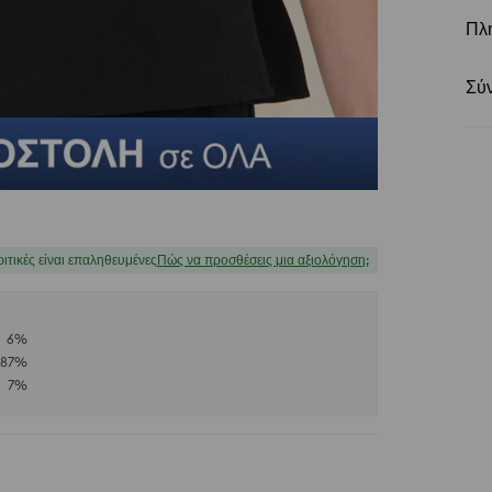
Πλ
Σύ
ριτικές είναι επαληθευμένες
Πώς να προσθέσεις μια αξιολόγηση;
6
%
87
%
7
%