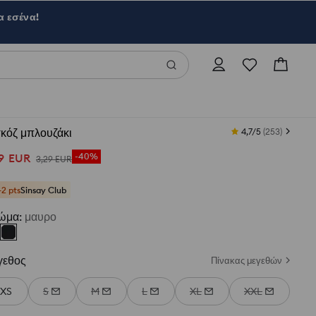
α εσένα!
κόζ μπλουζάκι
4,7/5
(
253
)
9
EUR
-40%
3
,
29
EUR
+2 pts
Sinsay Club
ώμα
:
μαυρο
γεθος
Πίνακας μεγεθών
XS
S
M
L
XL
XXL