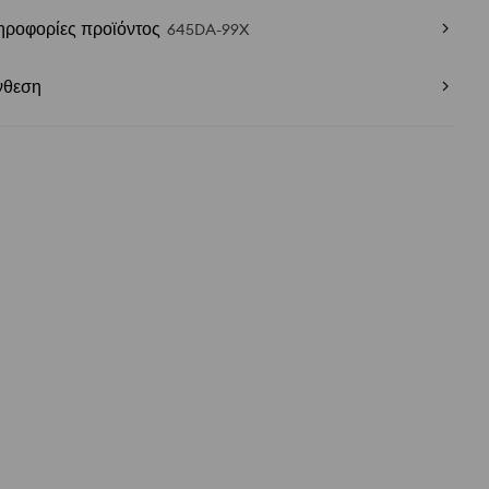
ηροφορίες προϊόντος
645DA-99X
νθεση