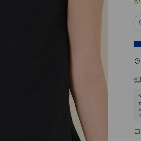
8
Κ
Τ
ε
Λ