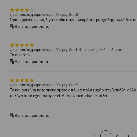
χρώμα
:
πολυχρωμο
αγορασθέν μέγεθος
:
S
Ωραίο φρέσκο, ίσως λίγο φαρδύ στην πλευρά της μασχάλης, αλλά δεν πε
Δείτε το πρωτότυπο
χρώμα
:
πολυχρωμο
αγορασθέν μέγεθος
:
L
Κανονικό μέγεθος
:
Ιδανικό
Το συνιστώ
Δείτε το πρωτότυπο
χρώμα
:
πολυχρωμο
αγορασθέν μέγεθος
:
S
Το κανόνι είναι κατασκευασμένο από μια πολύ ευχάριστη βισκόζη, αλλά 
το λόγο αυτό έχει επιστραφεί. Διαφορετικά, είναι εντάξει.
Δείτε το πρωτότυπο
1
2
3
.