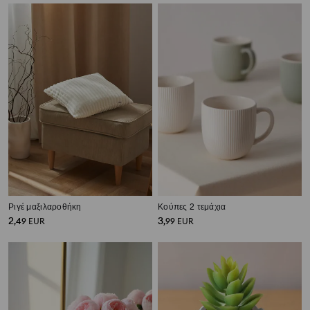
Ριγέ μαξιλαροθήκη
Κούπες 2 τεμάχια
2
3
,
49
EUR
,
99
EUR