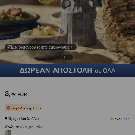
Δες φωτογραφίες από αξιολογήσεις
1
/
4
3
,
29
EUR
+4 pts
Sinsay Club
Βάζο για λουλούδια
5/5
(
15
)
Χρώμα
:
ανοιχτο μπλε