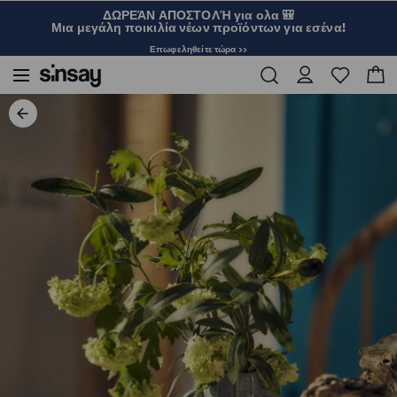
ΔΩΡΕΆΝ ΑΠΟΣΤΟΛΉ για ολα 🎒
Μια μεγάλη ποικιλία νέων προϊόντων για εσένα!
Επωφεληθείτε τώρα >>