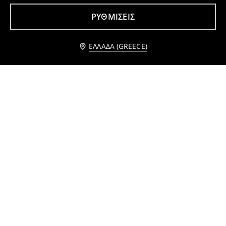
2
3,49
EUR
6
,
99
EUR
,
99
EUR
ΡΥΘΜΊΣΕΙΣ
Ειδοποίησέ με
ΕΛΛΆΔΑ (GREECE)
Διακοσμητικό ψεύτικο φυτό
Κουβέρτα bubble
2
12
,
99
EUR
,
99
EUR