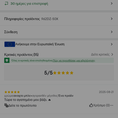
30 ημέρες για επιστροφή
Πληροφορίες προϊόντος
962DZ-50X
Σύνθεση
Ανήκουμε στην Ευρωπαϊκή Ένωση
Κριτικές προϊόντος
(
15
)
Δείτε κριτικές
Όλες οι κριτικές είναι επαληθευμένες
Πώς να προσθέσεις μια αξιολόγηση;
5/5
2025-08-21
χρώμα
:
ανοιχτο μπλε
αγορασθέν μέγεθος
:
Ένα προϊόν
Τώρα το αγαπημένο μου βάζο. 🔥
Χρήσιμο
(
0
)
Δείτε το πρωτότυπο