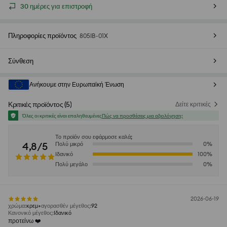
30 ημέρες για επιστροφή
Πληροφορίες προϊόντος
805IB-01X
Σύνθεση
Ανήκουμε στην Ευρωπαϊκή Ένωση
Κριτικές προϊόντος
(
5
)
Δείτε κριτικές
Όλες οι κριτικές είναι επαληθευμένες
Πώς να προσθέσεις μια αξιολόγηση;
Το προϊόν σου εφάρμοσε καλά;
4,8/5
Πολύ μικρό
0
%
Ιδανικό
100
%
Πολύ μεγάλο
0
%
2026-06-19
χρώμα
:
κρεμ
αγορασθέν μέγεθος
:
92
Κανονικό μέγεθος
:
Ιδανικό
προτείνω ❤️