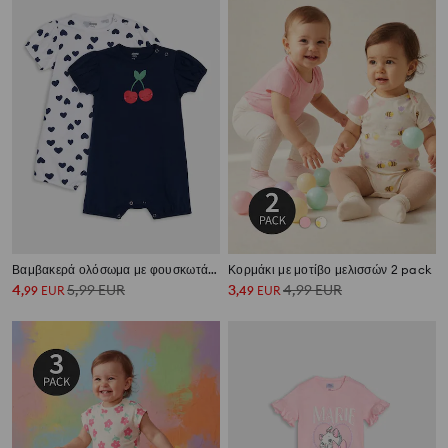
Βαμβακερά ολόσωμα με φουσκωτά μανίκια και στάμπα 2 τεμάχια
Κορμάκι με μοτίβο μελισσών 2 pack
4
5,99
EUR
3
4,99
EUR
,
99
EUR
,
49
EUR