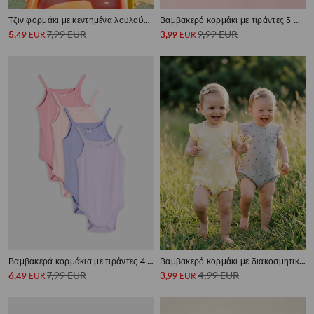
Τζιν φορμάκι με κεντημένα λουλούδια
Βαμβακερό κορμάκι με τιράντες 5 pack
5
7,99
EUR
3
9,99
EUR
,
49
EUR
,
99
EUR
Βαμβακερά κορμάκια με τιράντες 4 συσκευασίες
Βαμβακερό κορμάκι με διακοσμητικά βολάν 2 pack
6
7,99
EUR
3
4,99
EUR
,
49
EUR
,
99
EUR