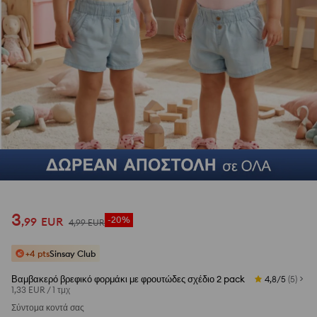
1
/
11
3
,
99
EUR
-20%
4
,
99
EUR
+4 pts
Sinsay Club
Βαμβακερό βρεφικό φορμάκι με φρουτώδες σχέδιο 2 pack
4,8/5
(
5
)
1,33 EUR
/
1 τμχ
Σύντομα κοντά σας