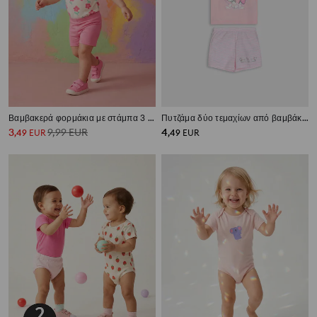
Βαμβακερά φορμάκια με στάμπα 3 pack
Πυτζάμα δύο τεμαχίων από βαμβάκι με τύπωμα Marie
3
9,99
EUR
4
,
49
EUR
,
49
EUR