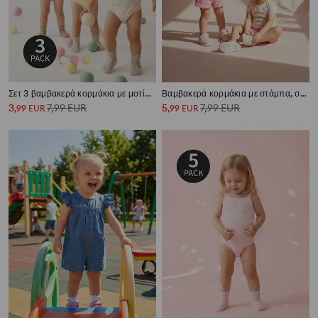
Σετ 3 βαμβακερά κορμάκια με μοτίβο λεμονιών
Βαμβακερά κορμάκια με στάμπα, σετ 3 τεμαχίων
3
7,99
EUR
5
7,99
EUR
,
99
EUR
,
99
EUR