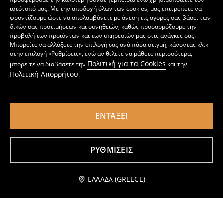
ιστότοπό μας. Με την αποδοχή όλων των cookies, μας επιτρέπετε να
φροντίζουμε ώστε να απολαμβάνετε με άνεση τις αγορές σας βάσει των
δικών σας προτιμήσεων και συνηθειών, καθώς προσαρμόζουμε την
προβολή των προϊόντων και των υπηρεσιών μας στις ανάγκες σας.
Μπορείτε να αλλάξετε την επιλογή σας ανά πάσα στιγμή, κάνοντας κλικ
στην επιλογή «Ρυθμίσεις», ενώ αν θέλετε να μάθετε περισσότερα,
Πολιτική για τα Cookies
μπορείτε να διαβάσετε την
και την
Πολιτική Απορρήτου
.
ΕΝΤΆΞΕΙ
ΡΥΘΜΊΣΕΙΣ
Κορμάκι από ίνες μπαμπού 2 pack
Βαμβακερό κορμάκι με στάμπα 2 pack
5
2
4,99
EUR
,
99
EUR
,
49
EUR
Ειδοποίησέ με
ΕΛΛΆΔΑ (GREECE)