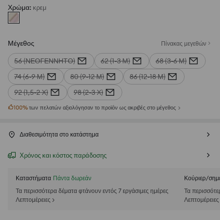
Χρώμα
:
κρεμ
Μέγεθος
Πίνακας μεγεθών
56 (ΝΕΟΓΈΝΝΗΤΟ)
62 (1-3 Μ)
68 (3-6 Μ)
74 (6-9 Μ)
80 (9-12 Μ)
86 (12-18 Μ)
92 (1,5-2 Χ)
98 (2-3 Χ)
100
%
των πελατών αξιολόγησαν το προϊόν ως ακριβές στο μέγεθος
Διαθεσιμότητα στο κατάστημα
Χρόνος και κόστος παράδοσης
Καταστήματα
Πάντα δωρεάν
Κούριερ/σημ
Τα περισσότερα δέματα φτάνουν εντός 7 εργάσιμες ημέρες
Τα περισσότε
Λεπτομέρειες >
Λεπτομέρειες