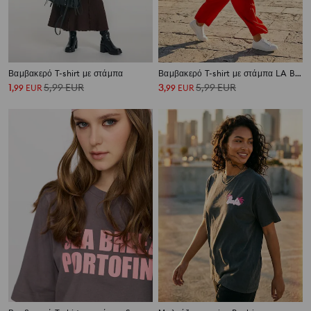
Βαμβακερό T-shirt με στάμπα
Βαμβακερό T-shirt με στάμπα LA BRIOCHE
1
5,99
EUR
3
5,99
EUR
,
99
EUR
,
99
EUR