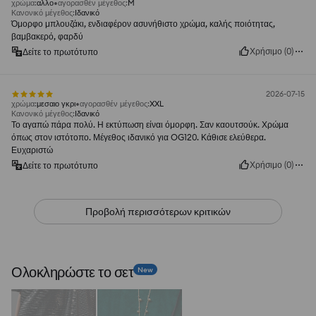
χρώμα
:
αλλο
αγορασθέν μέγεθος
:
M
Κανονικό μέγεθος
:
Ιδανικό
Όμορφο μπλουζάκι, ενδιαφέρον ασυνήθιστο χρώμα, καλής ποιότητας,
βαμβακερό, φαρδύ
Χρήσιμο
(
0
)
Δείτε το πρωτότυπο
2026-07-15
χρώμα
:
μεσαιο γκρι
αγορασθέν μέγεθος
:
XXL
Κανονικό μέγεθος
:
Ιδανικό
Το αγαπώ πάρα πολύ. Η εκτύπωση είναι όμορφη. Σαν καουτσούκ. Χρώμα
όπως στον ιστότοπο. Μέγεθος ιδανικό για OG120. Κάθισε ελεύθερα.
Ευχαριστώ
Χρήσιμο
(
0
)
Δείτε το πρωτότυπο
Προβολή περισσότερων κριτικών
Ολοκληρώστε το σετ
New