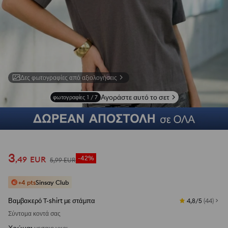
Δες φωτογραφίες από αξιολογήσεις
Αγοράστε αυτό το σετ
φωτογραφίες
1
/
7
3
,
49
EUR
-42%
5
,
99
EUR
+4 pts
Sinsay Club
Βαμβακερό T-shirt με στάμπα
4,8/5
(
44
)
Σύντομα κοντά σας