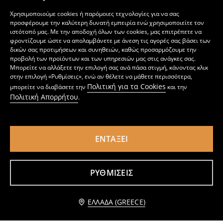
Χρησιμοποιούμε cookies ή παρόμοιες τεχνολογίες για να σας
προσφέρουμε την καλύτερη δυνατή εμπειρία ενώ χρησιμοποιείτε τον
ιστότοπό μας. Με την αποδοχή όλων των cookies, μας επιτρέπετε να
φροντίζουμε ώστε να απολαμβάνετε με άνεση τις αγορές σας βάσει των
δικών σας προτιμήσεων και συνηθειών, καθώς προσαρμόζουμε την
προβολή των προϊόντων και των υπηρεσιών μας στις ανάγκες σας.
Μπορείτε να αλλάξετε την επιλογή σας ανά πάσα στιγμή, κάνοντας κλικ
στην επιλογή «Ρυθμίσεις», ενώ αν θέλετε να μάθετε περισσότερα,
Πολιτική για τα Cookies
μπορείτε να διαβάσετε την
και την
Πολιτική Απορρήτου
.
ΕΝΤΆΞΕΙ
Βαμβακερή μπλούζα με στάμπα στην πλάτη
Βαμβακερό T-shirt με στάμπα
4
5
,
49
EUR
,
99
EUR
ΡΥΘΜΊΣΕΙΣ
Ειδοποίησέ με
ΕΛΛΆΔΑ (GREECE)