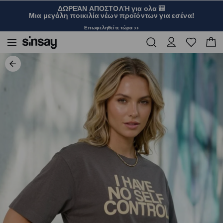
ΔΩΡΕΆΝ ΑΠΟΣΤΟΛΉ για ολα 🎒
Μια μεγάλη ποικιλία νέων προϊόντων για εσένα!
Επωφεληθείτε τώρα >>