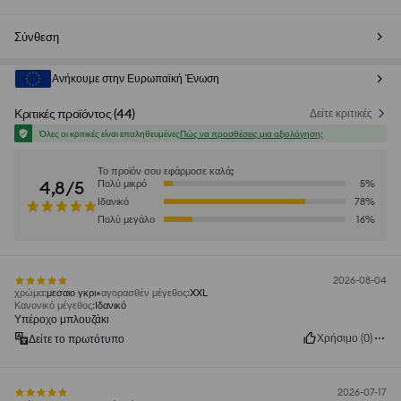
Σύνθεση
Ανήκουμε στην Ευρωπαϊκή Ένωση
Κριτικές προϊόντος
(
44
)
Δείτε κριτικές
Όλες οι κριτικές είναι επαληθευμένες
Πώς να προσθέσεις μια αξιολόγηση;
Το προϊόν σου εφάρμοσε καλά;
4,8/5
Πολύ μικρό
5
%
Ιδανικό
78
%
Πολύ μεγάλο
16
%
2026-08-04
χρώμα
:
μεσαιο γκρι
αγορασθέν μέγεθος
:
XXL
Κανονικό μέγεθος
:
Ιδανικό
Υπέροχο μπλουζάκι
Χρήσιμο
(
0
)
Δείτε το πρωτότυπο
2026-07-17