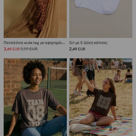
Παντελόνια wide leg με αφηρημένο μοτίβο
Σετ με 5 ζεύγη κάλτσες
3
9,99
EUR
2
,
49
EUR
,
49
EUR