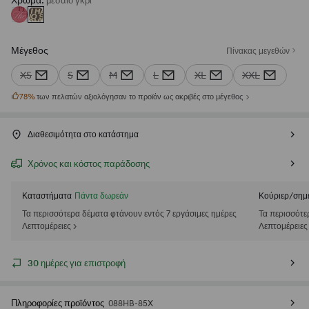
Χρώμα
:
μεσαιο γκρι
Μέγεθος
Πίνακας μεγεθών
XS
S
M
L
XL
XXL
78
%
των πελατών αξιολόγησαν το προϊόν ως ακριβές στο μέγεθος
Διαθεσιμότητα στο κατάστημα
Χρόνος και κόστος παράδοσης
Καταστήματα
Πάντα δωρεάν
Κούριερ/σημ
Τα περισσότερα δέματα φτάνουν εντός 7 εργάσιμες ημέρες
Τα περισσότε
Λεπτομέρειες >
Λεπτομέρειες
30 ημέρες για επιστροφή
Πληροφορίες προϊόντος
088HB-85X