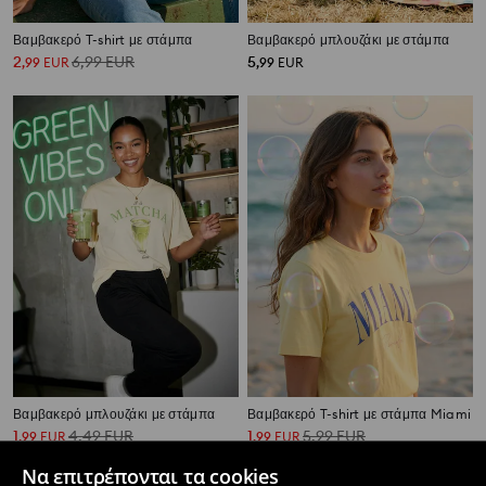
Βαμβακερό T-shirt με στάμπα
Βαμβακερό μπλουζάκι με στάμπα
2
6,99
EUR
5
,
99
EUR
,
99
EUR
Βαμβακερό μπλουζάκι με στάμπα
Βαμβακερό T-shirt με στάμπα Miami
1
4,49
EUR
1
5,99
EUR
,
99
EUR
,
99
EUR
Να επιτρέπονται τα cookies