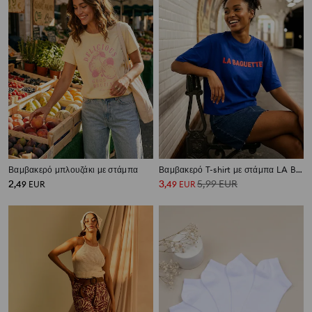
Βαμβακερό μπλουζάκι με στάμπα
Βαμβακερό T-shirt με στάμπα LA BAGUETTE
2
3
5,99
EUR
,
49
EUR
,
49
EUR