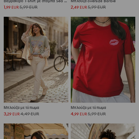
Βαμβακερό T-shirt με στάμπα Sea Breeze Portofino
Μπλούζα oversize Barbie
1
5,99
EUR
2
5,99
EUR
,
99
EUR
,
49
EUR
Μπλούζα με τύπωμα
Μπλούζα με τύπωμα
3
4,49
EUR
4
5,99
EUR
,
29
EUR
,
99
EUR