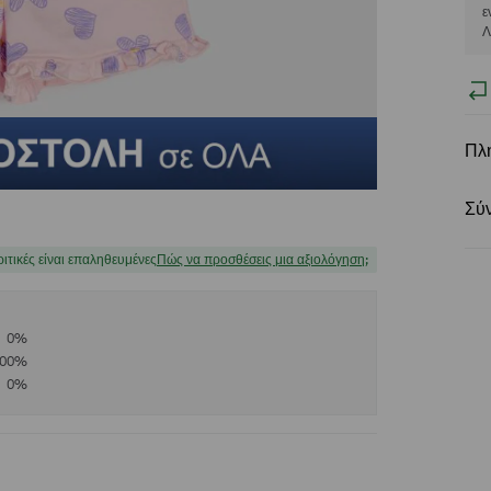
ε
Λ
Πλ
Σύ
ριτικές είναι επαληθευμένες
Πώς να προσθέσεις μια αξιολόγηση;
0
%
100
%
0
%