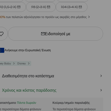
92 (1,5-2 Χ)
98 (2-3 Χ)
104 (3-4 Χ)
00
%
των πελατών αξιολόγησαν το προϊόν ως ακριβές στο μέγεθος
Ειδοποίησέ με
Ανήκουμε στην Ευρωπαϊκή Ένωση
ney Baby
Disney
Διαθεσιμότητα στο κατάστημα
Χρόνος και κόστος παράδοσης
αταστήματα
Πάντα δωρεάν
Κούριερ/σημείο παραλαβής
α περισσότερα δέματα φτάνουν
Τα περισσότερα δέματα φτάνουν