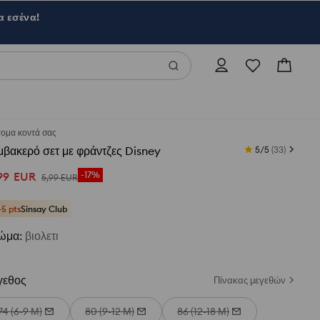
α εσένα!
τομα κοντά σας
βακερό σετ με φράντζες Disney
5/5
(
33
)
99
EUR
-17%
5
,
99
EUR
+5 pts
Sinsay Club
ώμα
:
βιολετι
γεθος
Πίνακας μεγεθών
74 (6-9 Μ)
80 (9-12 Μ)
86 (12-18 Μ)