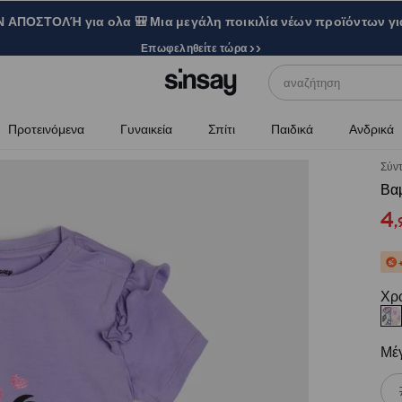
ΑΠΟΣΤΟΛΉ για ολα 🎒 Μια μεγάλη ποικιλία νέων προϊόντων γι
Επωφεληθείτε τώρα >>
αναζήτηση
Προτεινόμενα
Γυναικεία
Σπίτι
Παιδικά
Ανδρικά
Σύν
Βαμ
4
,
Χρ
Μέ