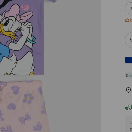
1
Dis
Κ
Τ