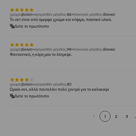
χρώμα
:
βιολετι
αγορασθέν μέγεθος
:
86
Κανονικό μέγεθος
:
Ιδανικό
Το σετ είναι από όμορφο χρώμα και κόψιμο, ποιοτικό υλικό.
Δείτε το πρωτότυπο
χρώμα
:
βιολετι
αγορασθέν μέγεθος
:
98
Κανονικό μέγεθος
:
Ιδανικό
Φανταστικό, η κόρη μου το λάτρεψε.
χρώμα
:
βιολετι
αγορασθέν μέγεθος
:
80
Ωραίο σετ, αλλά παντελόνι πολύ χοντρό για το καλοκαίρι
Δείτε το πρωτότυπο
1
2
3
.