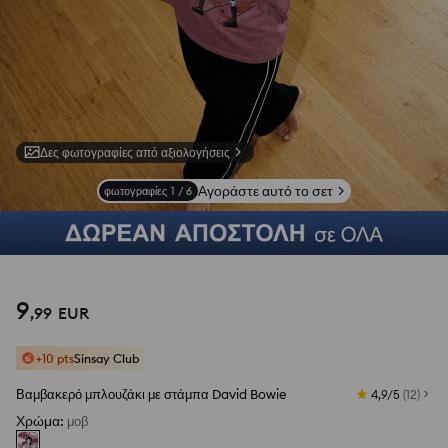
Δες φωτογραφίες από αξιολογήσεις
Αγοράστε αυτό το σετ
φωτογραφίες
1
/
6
9
,
99
EUR
+10 pts
Sinsay Club
Βαμβακερό μπλουζάκι με στάμπα David Bowie
4,9/5
(
12
)
Χρώμα
:
μοβ