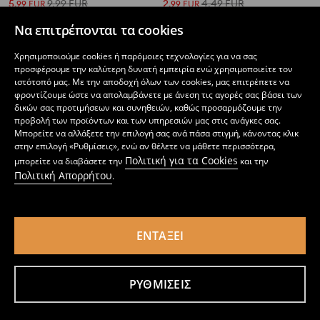
5
9,99
EUR
2
4,49
EUR
,
99
EUR
,
99
EUR
Να επιτρέπονται τα cookies
Χρησιμοποιούμε cookies ή παρόμοιες τεχνολογίες για να σας
προσφέρουμε την καλύτερη δυνατή εμπειρία ενώ χρησιμοποιείτε τον
ιστότοπό μας. Με την αποδοχή όλων των cookies, μας επιτρέπετε να
φροντίζουμε ώστε να απολαμβάνετε με άνεση τις αγορές σας βάσει των
δικών σας προτιμήσεων και συνηθειών, καθώς προσαρμόζουμε την
προβολή των προϊόντων και των υπηρεσιών μας στις ανάγκες σας.
Μπορείτε να αλλάξετε την επιλογή σας ανά πάσα στιγμή, κάνοντας κλικ
στην επιλογή «Ρυθμίσεις», ενώ αν θέλετε να μάθετε περισσότερα,
Πολιτική για τα Cookies
μπορείτε να διαβάσετε την
και την
Πολιτική Απορρήτου
.
ΕΝΤΆΞΕΙ
Βαμβακερό μπλουζάκι με στάμπα Minnie Mouse
Σετ με 5 ζεύγη κάλτσες
4
6,99
EUR
2
,
49
EUR
,
49
EUR
ΡΥΘΜΊΣΕΙΣ
Προσθήκη στο καλάθι