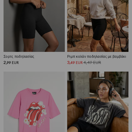
Σορτς ποδηλασίας
Ριμπ κολάν ποδηλασίας με βαμβάκι
2
3
4,49
EUR
,
99
EUR
,
49
EUR