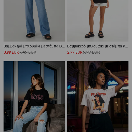
Βαμβακερό μπλουζάκι με στάμπα David Bowie
Βαμβακερό μπλουζάκι με στάμπα Pretty Little Liars
3
7,49
EUR
2
9,99
EUR
,
99
EUR
,
99
EUR