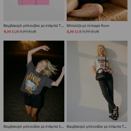
Βαμβακερό μπλουζάκι με στάμπα The Rolling Stones
Μπλούζα με τύπωμα Korn
4
9,99
EUR
6
9,99
EUR
,
99
EUR
,
99
EUR
Βαμβακερό μπλουζάκι με στάμπα Snoop Dogg
Βαμβακερό μπλουζάκι με στάμπα Tupac