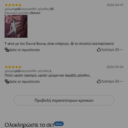
2026-04-01
χρώμα
:
μοβ
αγορασθέν μέγεθος
:
XS
Κανονικό μέγεθος
:
Ιδανικό
T-shirt με τον David Bovie, είναι υπέροχο, 🤩 το συνιστώ ανεπιφύλακτα
Χρήσιμο
(
0
)
Δείτε το πρωτότυπο
2026-03-24
χρώμα
:
μοβ
αγορασθέν μέγεθος
:
L
Πολύ ωραίο ύφασμα, ωραίο χρώμα και ακριβές μέγεθος.
Χρήσιμο
(
0
)
Δείτε το πρωτότυπο
Προβολή περισσότερων κριτικών
Ολοκληρώστε το σετ
New