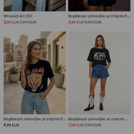
Μπλούζα AC/DC
Βαμβακερό μπλουζάκι με στάμπα Pulp Fiction
3
7,99
EUR
3
9,99
EUR
,
99
EUR
,
99
EUR
Βαμβακερό μπλουζάκι με στάμπα Def Leppard
Βαμβακερό μπλουζάκι με στάμπα Metallica
9
7
9,99
EUR
,
99
EUR
,
99
EUR