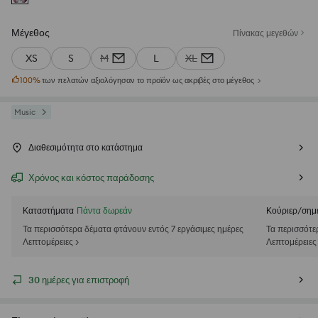
Μέγεθος
Πίνακας μεγεθών
XS
S
M
L
XL
100
%
των πελατών αξιολόγησαν το προϊόν ως ακριβές στο μέγεθος
Music
Διαθεσιμότητα στο κατάστημα
Χρόνος και κόστος παράδοσης
Καταστήματα
Πάντα δωρεάν
Κούριερ/σημ
Τα περισσότερα δέματα φτάνουν εντός 7 εργάσιμες ημέρες
Τα περισσότε
Λεπτομέρειες >
Λεπτομέρειες
30 ημέρες για επιστροφή