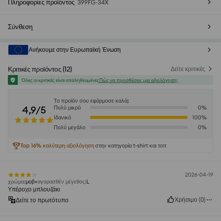
Πληροφορίες προϊόντος
399FG-34X
Σύνθεση
Ανήκουμε στην Ευρωπαϊκή Ένωση
Κριτικές προϊόντος
(
12
)
Δείτε κριτικές
Όλες οι κριτικές είναι επαληθευμένες
Πώς να προσθέσεις μια αξιολόγηση;
Το προϊόν σου εφάρμοσε καλά;
4,9/5
Πολύ μικρό
0
%
Ιδανικό
100
%
Πολύ μεγάλο
0
%
Top 16% καλύτερη αξιολόγηση
στην κατηγορία t-shirt και τοπ
2026-04-19
χρώμα
:
μοβ
αγορασθέν μέγεθος
:
L
Υπέροχο μπλουζάκι
Χρήσιμο
(
0
)
Δείτε το πρωτότυπο