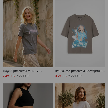
Φαρδύ μπλουζάκι Metallica
Βαμβακερό μπλουζάκι με στάμπα Britney
7
9,99
EUR
3
9,99
EUR
,
49
EUR
,
99
EUR