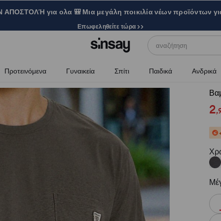
ΑΠΟΣΤΟΛΉ για ολα 🎒 Μια μεγάλη ποικιλία νέων προϊόντων γι
Επωφεληθείτε τώρα >>
αναζήτηση
Προτεινόμενα
Γυναικεία
Σπίτι
Παιδικά
Ανδρικά
Βα
2
,
Χρ
Μέ