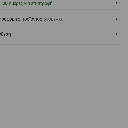
30 ημέρες για επιστροφή
ηροφορίες προϊόντος
550EY-71X
νθεση