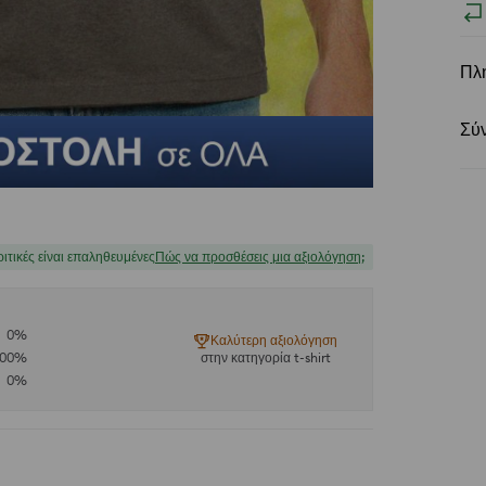
Πλ
Σύ
ριτικές είναι επαληθευμένες
Πώς να προσθέσεις μια αξιολόγηση;
0
%
Καλύτερη αξιολόγηση
100
%
στην κατηγορία t-shirt
0
%