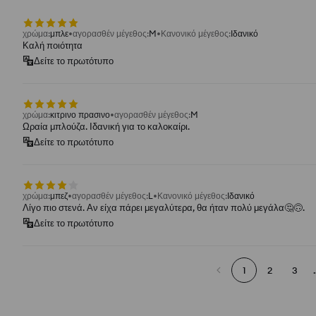
χρώμα
:
μπλε
αγορασθέν μέγεθος
:
M
Κανονικό μέγεθος
:
Ιδανικό
Καλή ποιότητα
Δείτε το πρωτότυπο
χρώμα
:
κιτρινο πρασινο
αγορασθέν μέγεθος
:
M
Ωραία μπλούζα. Ιδανική για το καλοκαίρι.
Δείτε το πρωτότυπο
χρώμα
:
μπεζ
αγορασθέν μέγεθος
:
L
Κανονικό μέγεθος
:
Ιδανικό
Λίγο πιο στενά. Αν είχα πάρει μεγαλύτερα, θα ήταν πολύ μεγάλα🤔🙃.
Δείτε το πρωτότυπο
1
2
3
.