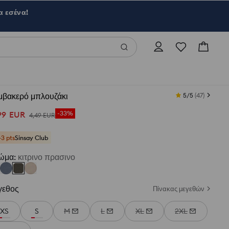
α εσένα!
μβακερό μπλουζάκι
5/5
(
47
)
99
EUR
-33%
4
,
49
EUR
+3 pts
Sinsay Club
ώμα
:
κιτρινο πρασινο
γεθος
Πίνακας μεγεθών
XS
S
M
L
XL
2XL