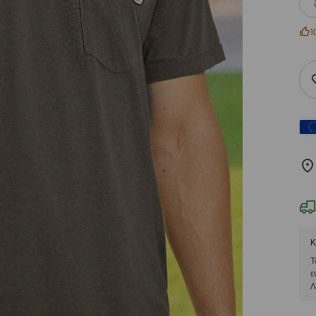
1
Κ
Τ
ε
Λ