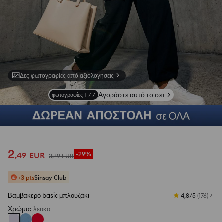
Δες φωτογραφίες από αξιολογήσεις
Αγοράστε αυτό το σετ
φωτογραφίες
1
/
7
2
,
49
EUR
-29%
3
,
49
EUR
+3 pts
Sinsay Club
Βαμβακερό basic μπλουζάκι
4,8/5
(
176
)
Χρώμα
:
λευκο