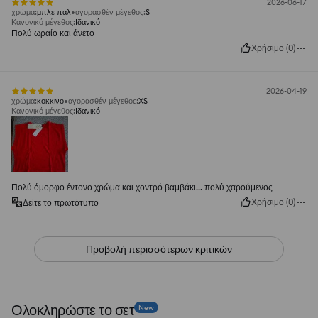
2026-06-17
χρώμα
:
μπλε παλ
αγορασθέν μέγεθος
:
S
Κανονικό μέγεθος
:
Ιδανικό
Πολύ ωραίο και άνετο
Χρήσιμο
(
0
)
2026-04-19
χρώμα
:
κοκκινο
αγορασθέν μέγεθος
:
XS
Κανονικό μέγεθος
:
Ιδανικό
Πολύ όμορφο έντονο χρώμα και χοντρό βαμβάκι... πολύ χαρούμενος
Χρήσιμο
(
0
)
Δείτε το πρωτότυπο
Προβολή περισσότερων κριτικών
Ολοκληρώστε το σετ
New