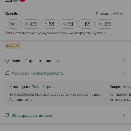
Μέγεθος
Πίνακας μεγεθών
XXS
XS
S
M
L
XL
83
%
των πελατών αξιολόγησαν το προϊόν ως ακριβές στο μέγεθος
Basic
Διαθεσιμότητα στο κατάστημα
Χρόνος και κόστος παράδοσης
Καταστήματα
Πάντα δωρεάν
Κούριερ/σημ
Τα περισσότερα δέματα φτάνουν εντός 7 εργάσιμες ημέρες
Τα περισσότε
Λεπτομέρειες >
Λεπτομέρειες
30 ημέρες για επιστροφή