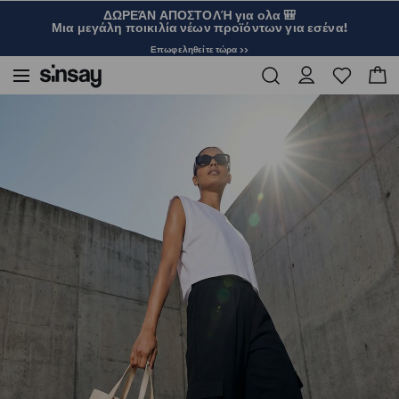
ΔΩΡΕΆΝ ΑΠΟΣΤΟΛΉ για ολα 🎒
Μια μεγάλη ποικιλία νέων προϊόντων για εσένα!
Επωφεληθείτε τώρα >>
Sinsay
Γυναικεία
Βαμβακερό basic μπλουζάκι