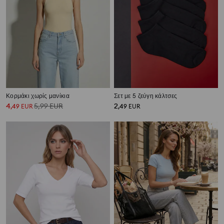
Κορμάκι χωρίς μανίκια
Σετ με 5 ζεύγη κάλτσες
4
5,99
EUR
2
,
49
EUR
,
49
EUR