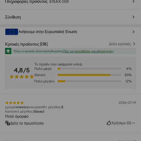
Πληροφορίες προϊόντος
876AX-00X
Σύνθεση
Ανήκουμε στην Ευρωπαϊκή Ένωση
Κριτικές προϊόντος
(
176
)
Δείτε κριτικές
Όλες οι κριτικές είναι επαληθευμένες
Πώς να προσθέσεις μια αξιολόγηση;
Το προϊόν σου εφάρμοσε καλά;
4,8/5
Πολύ μικρό
4
%
Ιδανικό
83
%
Πολύ μεγάλο
12
%
2026-07-19
χρώμα
:
κοκκινο
αγορασθέν μέγεθος
:
S
Κανονικό μέγεθος
:
Ιδανικό
Πολύ όμορφο
Χρήσιμο
(
0
)
Δείτε το πρωτότυπο