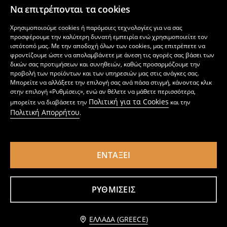
5
2
5,99
EUR
,
99
EUR
,
99
EUR
Να επιτρέπονται τα cookies
Χρησιμοποιούμε cookies ή παρόμοιες τεχνολογίες για να σας
προσφέρουμε την καλύτερη δυνατή εμπειρία ενώ χρησιμοποιείτε τον
ιστότοπό μας. Με την αποδοχή όλων των cookies, μας επιτρέπετε να
φροντίζουμε ώστε να απολαμβάνετε με άνεση τις αγορές σας βάσει των
δικών σας προτιμήσεων και συνηθειών, καθώς προσαρμόζουμε την
προβολή των προϊόντων και των υπηρεσιών μας στις ανάγκες σας.
Μπορείτε να αλλάξετε την επιλογή σας ανά πάσα στιγμή, κάνοντας κλικ
στην επιλογή «Ρυθμίσεις», ενώ αν θέλετε να μάθετε περισσότερα,
Πολιτική για τα Cookies
μπορείτε να διαβάσετε την
και την
Πολιτική Απορρήτου
.
ΕΝΤΆΞΕΙ
Μπλούζα με διακοσμητικά μανίκια
Μπλούζα basic
3
6,99
EUR
2
3,49
EUR
,
99
EUR
,
49
EUR
ΡΥΘΜΊΣΕΙΣ
Προσθήκη στο καλάθι
ΕΛΛΆΔΑ (GREECE)
2,49 EUR