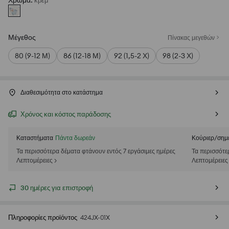
Χρώμα
:
κρεμ
Μέγεθος
Πίνακας μεγεθών
80 (9-12 Μ)
86 (12-18 Μ)
92 (1,5-2 Χ)
98 (2-3 Χ)
Διαθεσιμότητα στο κατάστημα
Χρόνος και κόστος παράδοσης
Καταστήματα
Πάντα δωρεάν
Κούριερ/σημ
Τα περισσότερα δέματα φτάνουν εντός 7 εργάσιμες ημέρες
Τα περισσότε
Λεπτομέρειες >
Λεπτομέρειες
30 ημέρες για επιστροφή
Πληροφορίες προϊόντος
424JX-01X