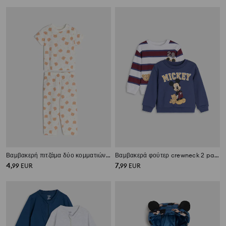
Βαμβακερή πιτζάμα δύο κομματιών με σχέδιο αρκούδα
Βαμβακερά φούτερ crewneck 2 pack Mickey Mouse
4
7
,
99
EUR
,
99
EUR