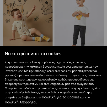
Να επιτρέπονται τα cookies
Βαμβακερή πιτζάμα δύο τεμαχίων
Βαμβακερή πιτζάμα δύο τεμαχίων loose fit Garfield
4
4
Χρησιμοποιούμε cookies ή παρόμοιες τεχνολογίες για να σας
,
49
EUR
,
99
EUR
προσφέρουμε την καλύτερη δυνατή εμπειρία ενώ χρησιμοποιείτε τον
ιστότοπό μας. Με την αποδοχή όλων των cookies, μας επιτρέπετε να
φροντίζουμε ώστε να απολαμβάνετε με άνεση τις αγορές σας βάσει των
δικών σας προτιμήσεων και συνηθειών, καθώς προσαρμόζουμε την
προβολή των προϊόντων και των υπηρεσιών μας στις ανάγκες σας.
Μπορείτε να αλλάξετε την επιλογή σας ανά πάσα στιγμή, κάνοντας κλικ
στην επιλογή «Ρυθμίσεις», ενώ αν θέλετε να μάθετε περισσότερα,
Πολιτική για τα Cookies
μπορείτε να διαβάσετε την
και την
Πολιτική Απορρήτου
.