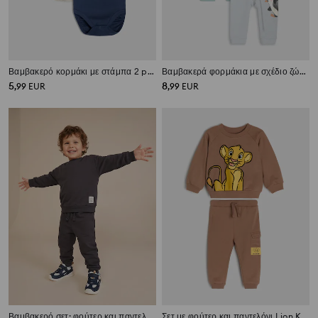
Βαμβακερό κορμάκι με στάμπα 2 pack Mickey and Donald
Βαμβακερά φορμάκια με σχέδιο ζώων 2 pack
5
8
,
99
EUR
,
99
EUR
Βαμβακερό σετ: φούτερ και παντελόνι
Σετ με φούτερ και παντελόνι Lion King