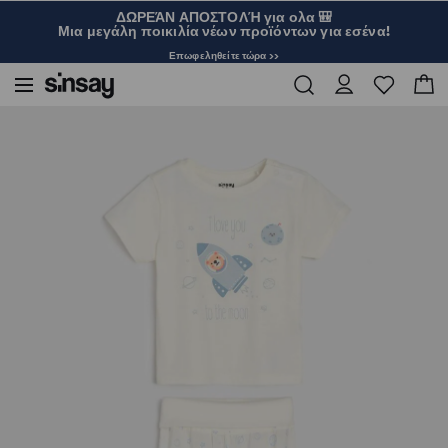
ΔΩΡΕΆΝ ΑΠΟΣΤΟΛΉ για ολα 🎒
Μια μεγάλη ποικιλία νέων προϊόντων για εσένα!
Επωφεληθείτε τώρα >>