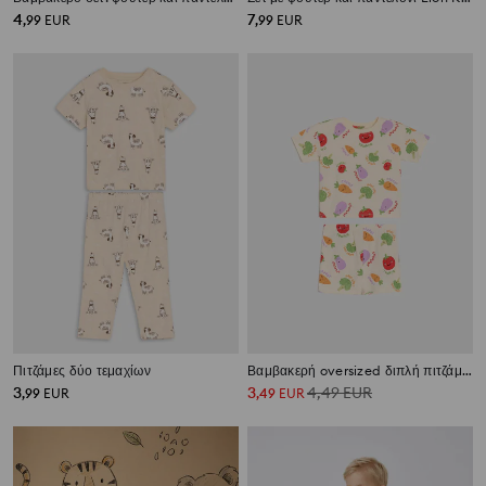
4
7
,
99
EUR
,
99
EUR
Πιτζάμες δύο τεμαχίων
Βαμβακερή oversized διπλή πιτζάμα με μοτίβο λαχανικών
3
3
4,49
EUR
,
99
EUR
,
49
EUR