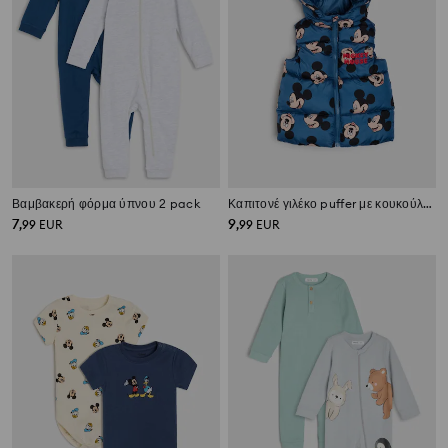
Βαμβακερή φόρμα ύπνου 2 pack
Καπιτονέ γιλέκο puffer με κουκούλα Mickey Mouse
7
9
,
99
EUR
,
99
EUR