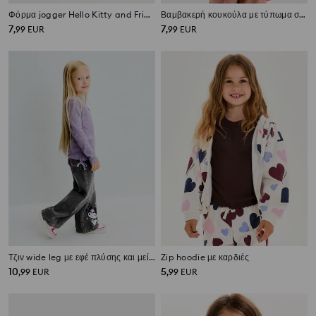
Φόρμα jogger Hello Kitty and Friends x Powerpuff Girls
Βαμβακερή κουκούλα με τύπωμα στην πλάτη Miffy
7
7
,
99
EUR
,
99
EUR
Τζιν wide leg με εφέ πλύσης και μείγμα βισκόζης Kuromi
Zip hoodie με καρδιές
10
5
,
99
EUR
,
99
EUR