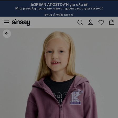
ΔΩΡΕΆΝ ΑΠΟΣΤΟΛΉ για ολα 🎒
Μια μεγάλη ποικιλία νέων προϊόντων για εσένα!
Επωφεληθείτε τώρα >>