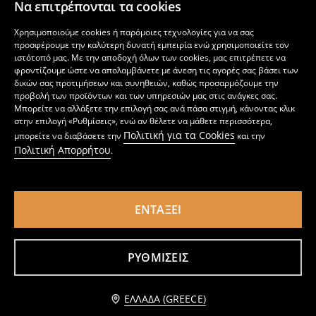
Να επιτρέπονται τα cookies
Χρησιμοποιούμε cookies ή παρόμοιες τεχνολογίες για να σας
προσφέρουμε την καλύτερη δυνατή εμπειρία ενώ χρησιμοποιείτε τον
ιστότοπό μας. Με την αποδοχή όλων των cookies, μας επιτρέπετε να
φροντίζουμε ώστε να απολαμβάνετε με άνεση τις αγορές σας βάσει των
δικών σας προτιμήσεων και συνηθειών, καθώς προσαρμόζουμε την
προβολή των προϊόντων και των υπηρεσιών μας στις ανάγκες σας.
Μπορείτε να αλλάξετε την επιλογή σας ανά πάσα στιγμή, κάνοντας κλικ
στην επιλογή «Ρυθμίσεις», ενώ αν θέλετε να μάθετε περισσότερα,
Πολιτική για τα Cookies
μπορείτε να διαβάσετε την
και την
Πολιτική Απορρήτου
.
ΕΝΤΆΞΕΙ
Φούτερ Hello Kitty
Φούτερ Pokémon με κουκούλα
5
8,99
EUR
6
9,99
EUR
,
49
EUR
,
99
EUR
ΡΥΘΜΊΣΕΙΣ
Προσθήκη στο καλάθι
ΕΛΛΆΔΑ (GREECE)
8,99 EUR