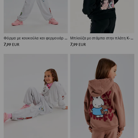
Φόρμα με κουκούλα και φερμουάρ Hello Kitty and Friends x Powerpuff Girls
Μπλούζα με στάμπα στην πλάτη K-Pop Demon Hunters
7
7
,
99
EUR
,
99
EUR