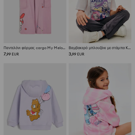
Παντελόνι φόρμας cargo My Melody
Βαμβακερό μπλουζάκι με στάμπα K-Pop Demon Hunters
7
3
,
99
EUR
,
99
EUR