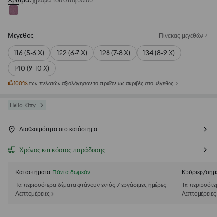
Χρώμα
:
χρωμα του σταφυλιου
Μέγεθος
Πίνακας μεγεθών
116 (5-6 Χ)
122 (6-7 Χ)
128 (7-8 Χ)
134 (8-9 Χ)
140 (9-10 Χ)
100
%
των πελατών αξιολόγησαν το προϊόν ως ακριβές στο μέγεθος
Hello Kitty
Διαθεσιμότητα στο κατάστημα
Χρόνος και κόστος παράδοσης
Καταστήματα
Πάντα δωρεάν
Κούριερ/σημ
Τα περισσότερα δέματα φτάνουν εντός 7 εργάσιμες ημέρες
Τα περισσότε
Λεπτομέρειες >
Λεπτομέρειες