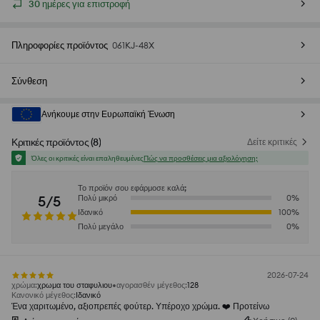
30 ημέρες για επιστροφή
Πληροφορίες προϊόντος
061KJ-48X
Σύνθεση
Ανήκουμε στην Ευρωπαϊκή Ένωση
Κριτικές προϊόντος
(
8
)
Δείτε κριτικές
Όλες οι κριτικές είναι επαληθευμένες
Πώς να προσθέσεις μια αξιολόγηση;
Το προϊόν σου εφάρμοσε καλά;
5/5
Πολύ μικρό
0
%
Ιδανικό
100
%
Πολύ μεγάλο
0
%
2026-07-24
χρώμα
:
χρωμα του σταφυλιου
αγορασθέν μέγεθος
:
128
Κανονικό μέγεθος
:
Ιδανικό
Ένα χαριτωμένο, αξιοπρεπές φούτερ. Υπέροχο χρώμα. ❤️ Προτείνω