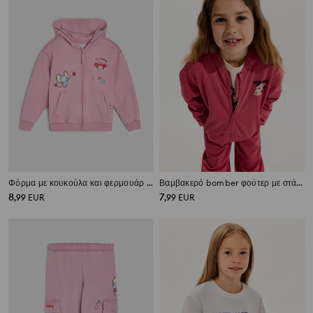
Φόρμα με κουκούλα και φερμουάρ My Melody
Βαμβακερό bomber φούτερ με στάμπα Minnie Mouse
8
7
,
99
EUR
,
99
EUR