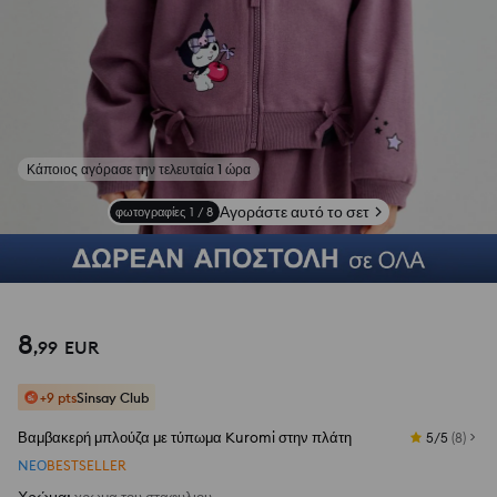
Κάποιος αγόρασε την τελευταία 1 ώρα
Αγοράστε αυτό το σετ
φωτογραφίες
1
/
8
8
,
99
EUR
+9 pts
Sinsay Club
Βαμβακερή μπλούζα με τύπωμα Kuromi στην πλάτη
5/5
(
8
)
NEΟ
BESTSELLER