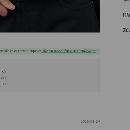
Πλ
Σύ
ριτικές είναι επαληθευμένες
Πώς να προσθέσεις μια αξιολόγηση;
6
%
91
%
3
%
2025-03-24