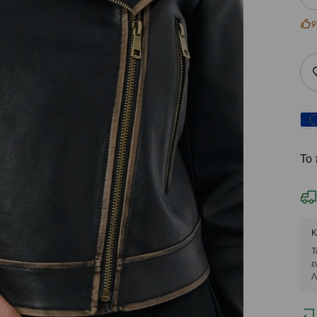
9
Το 
Κ
Τ
ε
Λ