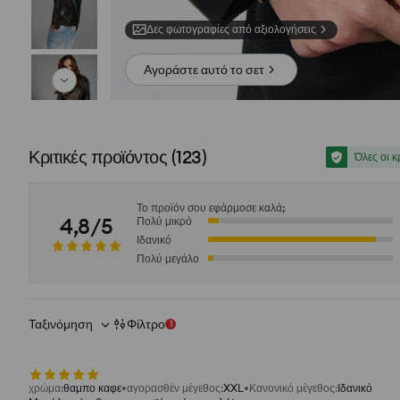
Δες φωτογραφίες από αξιολογήσεις
Αγοράστε αυτό το σετ
Κριτικές προϊόντος
(
123
)
Όλες οι κ
Το προϊόν σου εφάρμοσε καλά;
4,8/5
Πολύ μικρό
Ιδανικό
Πολύ μεγάλο
Ταξινόμηση
Φίλτρο
1
χρώμα
:
θαμπο καφε
αγορασθέν μέγεθος
:
XXL
Κανονικό μέγεθος
:
Ιδανικό