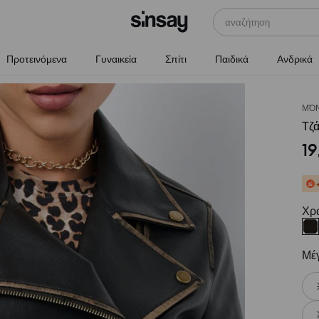
αναζήτηση
Προτεινόμενα
Γυναικεία
Σπίτι
Παιδικά
Ανδρικά
ΜΌΝ
Τζά
19
Χρ
Μέ