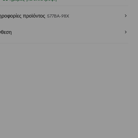
ηροφορίες προϊόντος
577BA-98X
νθεση