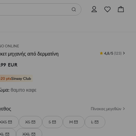
Ο ONLINE
κετ μηχανής από δερματίνη
4,8/5
(
123
)
,
99
EUR
+20 pts
Sinsay Club
ώμα
:
θαμπο καφε
γεθος
Πίνακας μεγεθών
XXS
XS
S
M
L
XL
XXL