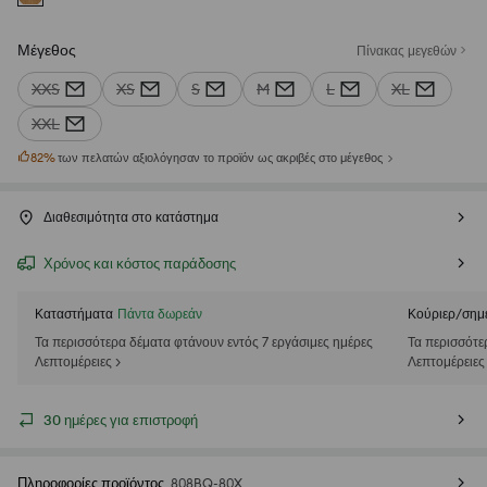
Μέγεθος
Πίνακας μεγεθών
XXS
XS
S
M
L
XL
XXL
82
%
των πελατών αξιολόγησαν το προϊόν ως ακριβές στο μέγεθος
Διαθεσιμότητα στο κατάστημα
Χρόνος και κόστος παράδοσης
Καταστήματα
Πάντα δωρεάν
Κούριερ/σημ
Τα περισσότερα δέματα φτάνουν εντός 7 εργάσιμες ημέρες
Τα περισσότε
Λεπτομέρειες >
Λεπτομέρειες
30 ημέρες για επιστροφή
Πληροφορίες προϊόντος
808BQ-80X