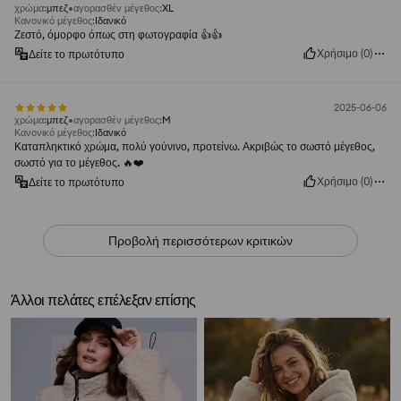
χρώμα
:
μπεζ
αγορασθέν μέγεθος
:
XL
Κανονικό μέγεθος
:
Ιδανικό
Ζεστό, όμορφο όπως στη φωτογραφία 👍️👍️
Χρήσιμο
(
0
)
Δείτε το πρωτότυπο
2025-06-06
χρώμα
:
μπεζ
αγορασθέν μέγεθος
:
M
Κανονικό μέγεθος
:
Ιδανικό
Καταπληκτικό χρώμα, πολύ γούνινο, προτείνω. Ακριβώς το σωστό μέγεθος,
σωστό για το μέγεθος. 🔥❤️
Χρήσιμο
(
0
)
Δείτε το πρωτότυπο
Προβολή περισσότερων κριτικών
Άλλοι πελάτες επέλεξαν επίσης