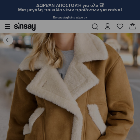
ΔΩΡΕΆΝ ΑΠΟΣΤΟΛΉ για ολα 🎒
Μια μεγάλη ποικιλία νέων προϊόντων για εσένα!
Επωφεληθείτε τώρα >>