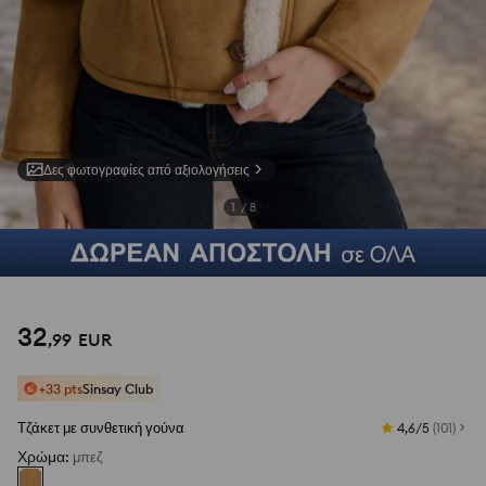
Δες φωτογραφίες από αξιολογήσεις
1
/
8
32
,
99
EUR
+33 pts
Sinsay Club
Τζάκετ με συνθετική γούνα
4,6/5
(
101
)
Χρώμα
:
μπεζ