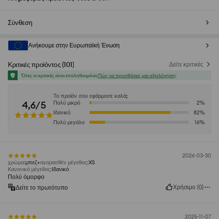
Σύνθεση
Ανήκουμε στην Ευρωπαϊκή Ένωση
Κριτικές προϊόντος
(
101
)
Δείτε κριτικές
Όλες οι κριτικές είναι επαληθευμένες
Πώς να προσθέσεις μια αξιολόγηση;
Το προϊόν σου εφάρμοσε καλά;
4,6/5
Πολύ μικρό
2
%
Ιδανικό
82
%
Πολύ μεγάλο
16
%
2026-03-30
χρώμα
:
μπεζ
αγορασθέν μέγεθος
:
XS
Κανονικό μέγεθος
:
Ιδανικό
Πολύ όμορφο
Χρήσιμο
(
0
)
Δείτε το πρωτότυπο
2025-11-07