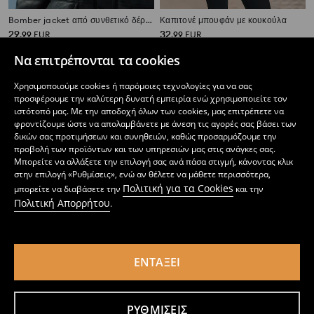
Bomber jacket από συνθετικό δέρμα με γιακά από συνθετική γούνα
Καπιτονέ μπουφάν με κουκούλα
29
32
,
99
EUR
,
99
EUR
Να επιτρέπονται τα cookies
Χρησιμοποιούμε cookies ή παρόμοιες τεχνολογίες για να σας
προσφέρουμε την καλύτερη δυνατή εμπειρία ενώ χρησιμοποιείτε τον
ιστότοπό μας. Με την αποδοχή όλων των cookies, μας επιτρέπετε να
φροντίζουμε ώστε να απολαμβάνετε με άνεση τις αγορές σας βάσει των
δικών σας προτιμήσεων και συνηθειών, καθώς προσαρμόζουμε την
προβολή των προϊόντων και των υπηρεσιών μας στις ανάγκες σας.
Μπορείτε να αλλάξετε την επιλογή σας ανά πάσα στιγμή, κάνοντας κλικ
στην επιλογή «Ρυθμίσεις», ενώ αν θέλετε να μάθετε περισσότερα,
Πολιτική για τα Cookies
μπορείτε να διαβάσετε την
και την
Πολιτική Απορρήτου
.
ΕΝΤΆΞΕΙ
Παλτό με δετή ζώνη μέσης
Μπουφάν τύπου ραμόνες με γούνα
32
35
,
99
EUR
,
99
EUR
ΡΥΘΜΊΣΕΙΣ