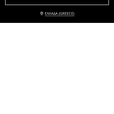
Ειδοποίησέ με
ΕΛΛΆΔΑ (GREECE)
Τζάκετ με κουκούλα
Καπιτονέ μπουφάν puffer
39
29
,
99
EUR
,
99
EUR