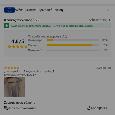
Ανήκουμε στην Ευρωπαϊκή Ένωση
Κριτικές προϊόντος
(
158
)
Δείτε κριτικές
Όλες οι κριτικές είναι επαληθευμένες
Πώς να προσθέσεις μια αξιολόγηση;
Το προϊόν σου εφάρμοσε καλά;
4,8/5
Πολύ μικρό
12
%
Ιδανικό
87
%
Πολύ μεγάλο
1
%
2026-06-30
χρώμα
:
μπλε παλ
αγορασθέν μέγεθος
:
S
Κανονικό μέγεθος
:
Ιδανικό
Συνιστώ ανεπιφύλακτα
Χρήσιμο
(
0
)
Δείτε το πρωτότυπο