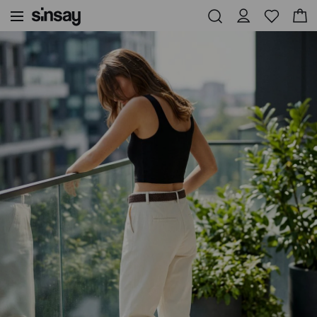
Sinsay
Γυναικεία
Τοπ με ύφανση ριμπ