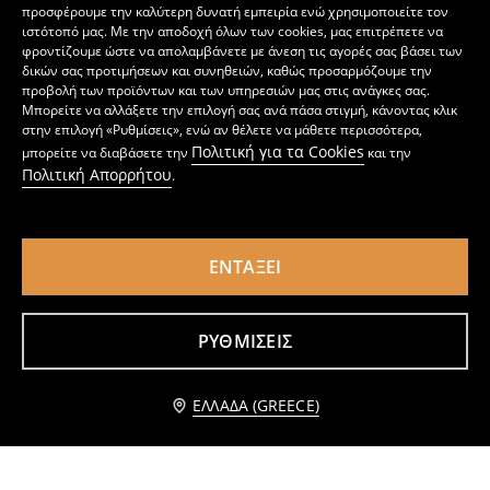
προσφέρουμε την καλύτερη δυνατή εμπειρία ενώ χρησιμοποιείτε τον
ιστότοπό μας. Με την αποδοχή όλων των cookies, μας επιτρέπετε να
φροντίζουμε ώστε να απολαμβάνετε με άνεση τις αγορές σας βάσει των
δικών σας προτιμήσεων και συνηθειών, καθώς προσαρμόζουμε την
προβολή των προϊόντων και των υπηρεσιών μας στις ανάγκες σας.
Μπορείτε να αλλάξετε την επιλογή σας ανά πάσα στιγμή, κάνοντας κλικ
στην επιλογή «Ρυθμίσεις», ενώ αν θέλετε να μάθετε περισσότερα,
Πολιτική για τα Cookies
μπορείτε να διαβάσετε την
και την
Πολιτική Απορρήτου
.
ΕΝΤΆΞΕΙ
Κορμάκι
Τοπ με λεπτές τιράντες
2
5,99
EUR
4
6,99
EUR
,
99
EUR
,
49
EUR
ΡΥΘΜΊΣΕΙΣ
Ειδοποίησέ με
ΕΛΛΆΔΑ (GREECE)