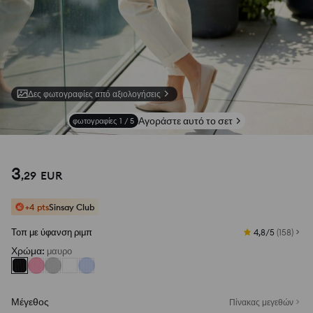
Δες φωτογραφίες από αξιολογήσεις
Αγοράστε αυτό το σετ
φωτογραφίες
1
/
5
3
,
29
EUR
+4 pts
Sinsay Club
Τοπ με ύφανση ριμπ
4,8/5
(
158
)
Χρώμα
:
μαυρο
Μέγεθος
Πίνακας μεγεθών