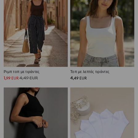
Ριμπ τοπ με τιράντες
Τοπ με λεπτές τιράντες
1
4,49
EUR
4
,
99
EUR
,
49
EUR