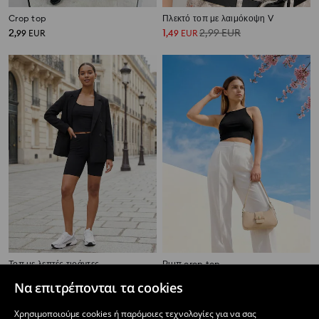
Crop top
Πλεκτό τοπ με λαιμόκοψη V
2
1
2,99
EUR
,
99
EUR
,
49
EUR
Τοπ με λεπτές τιράντες
Ριμπ crop top
2
1
2,49
EUR
,
99
EUR
,
99
EUR
Να επιτρέπονται τα cookies
Χρησιμοποιούμε cookies ή παρόμοιες τεχνολογίες για να σας