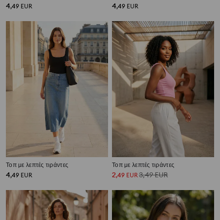
4
4
,
49
EUR
,
49
EUR
Τοπ με λεπτές τιράντες
Τοπ με λεπτές τιράντες
4
2
3,49
EUR
,
49
EUR
,
49
EUR