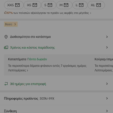
XXS
XS
S
M
L
XL
87
%
των πελατών αξιολόγησαν το προϊόν ως ακριβές στο μέγεθος
Basic
Διαθεσιμότητα στο κατάστημα
Χρόνος και κόστος παράδοσης
Καταστήματα
Πάντα δωρεάν
Κούριερ/σημ
Τα περισσότερα δέματα φτάνουν εντός 7 εργάσιμες ημέρες
Τα περισσότε
Λεπτομέρειες >
Λεπτομέρειες
30 ημέρες για επιστροφή
Πληροφορίες προϊόντος
307AI-99X
Σύνθεση