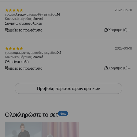
2026-06-01
χρώμα
:
λευκο
αγορασθέν μέγεθος
:
M
Κανονικό μέγεθος
:
Ιδανικό
Συνιστώ ανεπιφύλακτα
Χρήσιμο
(
0
)
Δείτε το πρωτότυπο
2026-03-31
χρώμα
:
μαυρο
αγορασθέν μέγεθος
:
XS
Κανονικό μέγεθος
:
Ιδανικό
Ολα είναι καλά
Χρήσιμο
(
0
)
Δείτε το πρωτότυπο
Προβολή περισσότερων κριτικών
Ολοκληρώστε το σετ
New