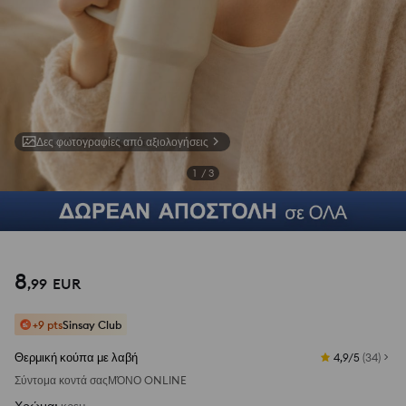
Δες φωτογραφίες από αξιολογήσεις
1
/
3
8
,
99
EUR
+9 pts
Sinsay Club
Θερμική κούπα με λαβή
4,9/5
(
34
)
Σύντομα κοντά σας
ΜΌΝΟ ONLINE