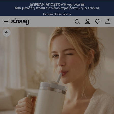
ΔΩΡΕΆΝ ΑΠΟΣΤΟΛΉ για ολα 🎒
Μια μεγάλη ποικιλία νέων προϊόντων για εσένα!
Επωφεληθείτε τώρα >>