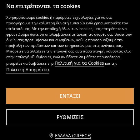
5
6
,
49
EUR
,
99
EUR
Να επιτρέπονται τα cookies
Χρησιμοποιούμε cookies ή παρόμοιες τεχνολογίες για να σας
προσφέρουμε την καλύτερη δυνατή εμπειρία ενώ χρησιμοποιείτε τον
ιστότοπό μας. Με την αποδοχή όλων των cookies, μας επιτρέπετε να
φροντίζουμε ώστε να απολαμβάνετε με άνεση τις αγορές σας βάσει των
δικών σας προτιμήσεων και συνηθειών, καθώς προσαρμόζουμε την
προβολή των προϊόντων και των υπηρεσιών μας στις ανάγκες σας.
Μπορείτε να αλλάξετε την επιλογή σας ανά πάσα στιγμή, κάνοντας κλικ
στην επιλογή «Ρυθμίσεις», ενώ αν θέλετε να μάθετε περισσότερα,
Πολιτική για τα Cookies
μπορείτε να διαβάσετε την
και την
Πολιτική Απορρήτου
.
ΕΝΤΆΞΕΙ
Γυάλινη κανάτα με χερούλι
Κούπα
5
1
2,99
EUR
,
99
EUR
,
99
EUR
ΡΥΘΜΊΣΕΙΣ
Ειδοποίησέ με
ΕΛΛΆΔΑ (GREECE)