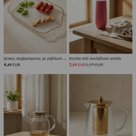
Δίσκος σερβιρίσματος με ραβδωτό μοτίβο και χρυσό χείλος
Κούπα από ανοξείδωτο ατσάλι
4
2
5,99
EUR
,
49
EUR
,
99
EUR