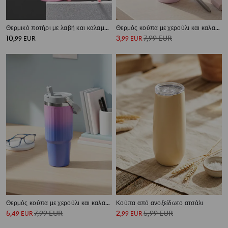
Θερμικό ποτήρι με λαβή και καλαμάκι Hello Kitty
Θερμός κούπα με χερούλι και καλαμάκι με εφέ ombre
10
3
7,99
EUR
,
99
EUR
,
99
EUR
Θερμός κούπα με χερούλι και καλαμάκι με εφέ ombre
Κούπα από ανοξείδωτο ατσάλι
5
7,99
EUR
2
5,99
EUR
,
49
EUR
,
99
EUR