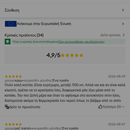
Σύνθεση
Ανήκουμε στην Ευρωπαϊκή Ένωση
Κριτικές προϊόντος
(
34
)
Δείτε κριτικές
Όλες οι κριτικές είναι επαληθευμένες
Πώς να προσθέσεις μια αξιολόγηση;
4,9/5
2026-08-09
χρώμα
:
κρεμ
αγορασθέν μέγεθος
:
Ένα προϊόν
Πολύ καλή κούπα. Είναι ευρύχωρο, μεταξύ 1100 ml. Απλά ναι και αν είναι καλά
κλειστό, πρέπει να το κρατήσετε ίσιο, διαφορετικά ρέει λίγο μέσα από το
καπάκι. Την πιο ζεστή μέρα και όταν το αφήναμε στο αυτοκίνητο στον ήλιο,
διατηρούσε ακόμα τη θερμοκρασία του νερού όπως το βάζαμε από το σπίτι
Χρήσιμο
(
0
)
Δείτε το πρωτότυπο
2026-08-07
χρώμα
:
ροζ παστελ
αγορασθέν μέγεθος
:
Ένα προϊόν