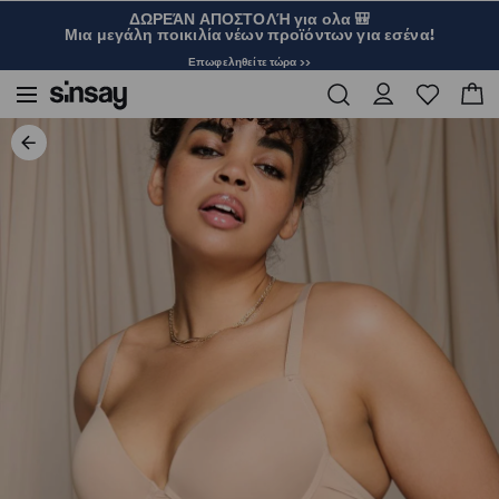
ΔΩΡΕΆΝ ΑΠΟΣΤΟΛΉ για ολα 🎒
Μια μεγάλη ποικιλία νέων προϊόντων για εσένα!
Επωφεληθείτε τώρα >>