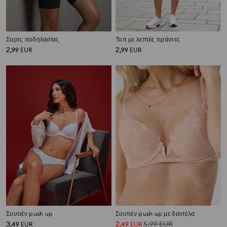
Σορτς ποδηλασίας
Τοπ με λεπτές τιράντες
2
2
,
99
EUR
,
99
EUR
Σουτιέν push up
Σουτιέν push up με δαντέλα
3
2
5,99
EUR
,
49
EUR
,
49
EUR