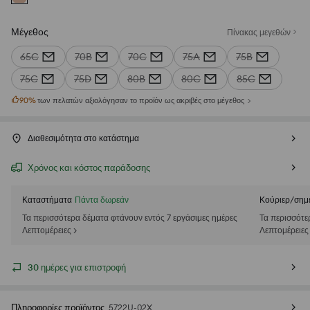
Μέγεθος
Πίνακας μεγεθών
65C
70B
70C
75A
75B
75C
75D
80B
80C
85C
90
%
των πελατών αξιολόγησαν το προϊόν ως ακριβές στο μέγεθος
Διαθεσιμότητα στο κατάστημα
Χρόνος και κόστος παράδοσης
Καταστήματα
Πάντα δωρεάν
Κούριερ/σημ
Τα περισσότερα δέματα φτάνουν εντός 7 εργάσιμες ημέρες
Τα περισσότε
Λεπτομέρειες >
Λεπτομέρειες
30 ημέρες για επιστροφή
Πληροφορίες προϊόντος
5722U-02X