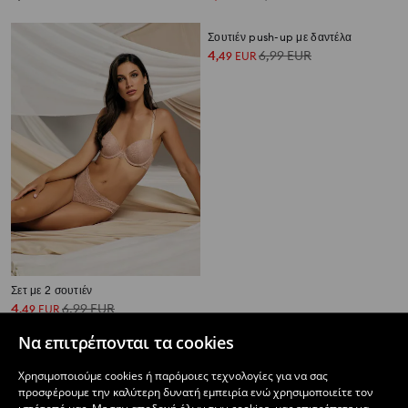
Σετ με 2 σουτιέν
Σουτιέν push-up με δαντέλα
4
6,99
EUR
4
6,99
EUR
,
49
EUR
,
49
EUR
Να επιτρέπονται τα cookies
Χρησιμοποιούμε cookies ή παρόμοιες τεχνολογίες για να σας
προσφέρουμε την καλύτερη δυνατή εμπειρία ενώ χρησιμοποιείτε τον