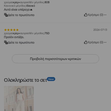
χρώμα
:
κρεμ
αγορασθέν μέγεθος
:
80B
Κανονικό μέγεθος
:
Ιδανικό
Αυτό είναι υπέροχο🔥
Χρήσιμο
(
0
)
Δείτε το πρωτότυπο
2026-07-13
χρώμα
:
κρεμ
αγορασθέν μέγεθος
:
75D
Προϊόν εντάξει.
Χρήσιμο
(
0
)
Δείτε το πρωτότυπο
Προβολή περισσότερων κριτικών
Ολοκληρώστε το σετ
New