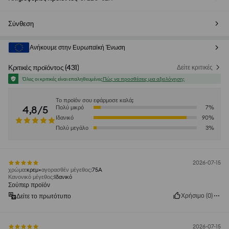
Σύνθεση
Ανήκουμε στην Ευρωπαϊκή Ένωση
Κριτικές προϊόντος
(
431
)
Δείτε κριτικές
Όλες οι κριτικές είναι επαληθευμένες
Πώς να προσθέσεις μια αξιολόγηση;
Το προϊόν σου εφάρμοσε καλά;
4,8/5
Πολύ μικρό
7
%
Ιδανικό
90
%
Πολύ μεγάλο
3
%
2026-07-15
χρώμα
:
κρεμ
αγορασθέν μέγεθος
:
75A
Κανονικό μέγεθος
:
Ιδανικό
Σούπερ προϊόν
Χρήσιμο
(
0
)
Δείτε το πρωτότυπο
2026-07-15