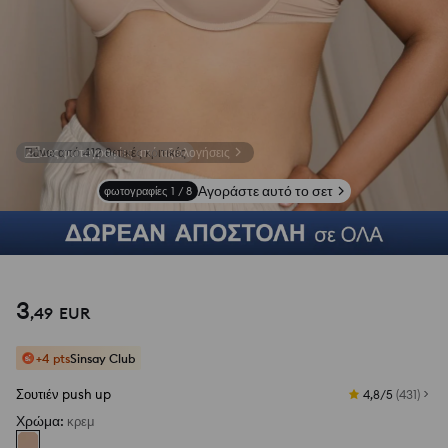
Δες φωτογραφίες από αξιολογήσεις
Αγοράστε αυτό το σετ
φωτογραφίες
1
/
8
3
,
49
EUR
+4 pts
Sinsay Club
Σουτιέν push up
4,8/5
(
431
)
Χρώμα
:
κρεμ