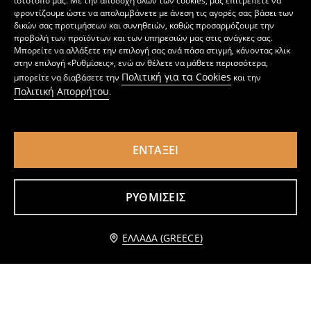
ιστότοπό μας. Με την αποδοχή όλων των cookies, μας επιτρέπετε να
φροντίζουμε ώστε να απολαμβάνετε με άνεση τις αγορές σας βάσει των
δικών σας προτιμήσεων και συνηθειών, καθώς προσαρμόζουμε την
προβολή των προϊόντων και των υπηρεσιών μας στις ανάγκες σας.
Μπορείτε να αλλάξετε την επιλογή σας ανά πάσα στιγμή, κάνοντας κλικ
στην επιλογή «Ρυθμίσεις», ενώ αν θέλετε να μάθετε περισσότερα,
Πολιτική για τα Cookies
μπορείτε να διαβάσετε την
και την
Πολιτική Απορρήτου
.
ΕΝΤΆΞΕΙ
Σουτιέν push up με δαντέλα
Σουτιέν
2
5,99
EUR
3
,
49
EUR
,
49
EUR
ΡΥΘΜΊΣΕΙΣ
ΕΛΛΆΔΑ (GREECE)