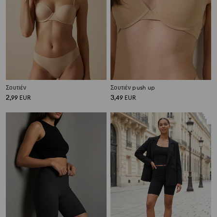
Σουτιέν
Σουτιέν push up
2
3
,
99
EUR
,
49
EUR