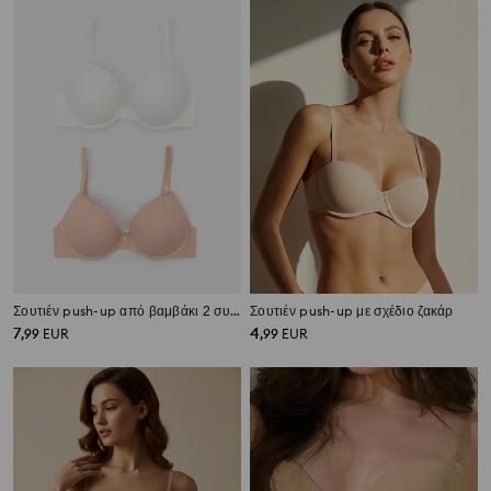
Σουτιέν push-up από βαμβάκι 2 συσκευασίες
Σουτιέν push-up με σχέδιο ζακάρ
7
4
,
99
EUR
,
99
EUR