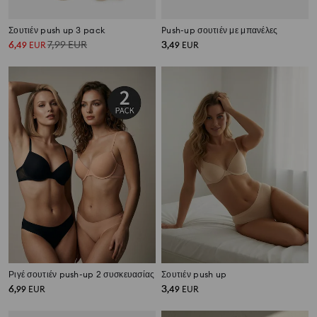
Σουτιέν push up 3 pack
Push-up σουτιέν με μπανέλες
6
7,99
EUR
3
,
49
EUR
,
49
EUR
Ριγέ σουτιέν push-up 2 συσκευασίας
Σουτιέν push up
6
3
,
99
EUR
,
49
EUR