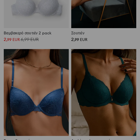
Βαμβακερό σουτιέν 2 pack
Σουτιέν
2
6,99
EUR
2
,
99
EUR
,
99
EUR