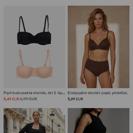
Ριμπ balconette σουτιέν, σετ 2 τεμαχίων
Ενισχυμένο σουτιέν χωρίς μπανέλες
5
6,99
EUR
5
,
49
EUR
,
99
EUR