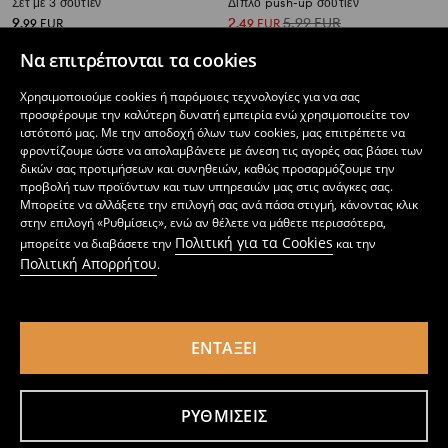
Σετ με 3 σουτιέν
Διπλό push-up σουτιέν
9
2
5,99
EUR
,
99
EUR
,
49
EUR
Να επιτρέπονται τα cookies
Χρησιμοποιούμε cookies ή παρόμοιες τεχνολογίες για να σας
προσφέρουμε την καλύτερη δυνατή εμπειρία ενώ χρησιμοποιείτε τον
ιστότοπό μας. Με την αποδοχή όλων των cookies, μας επιτρέπετε να
φροντίζουμε ώστε να απολαμβάνετε με άνεση τις αγορές σας βάσει των
δικών σας προτιμήσεων και συνηθειών, καθώς προσαρμόζουμε την
προβολή των προϊόντων και των υπηρεσιών μας στις ανάγκες σας.
Μπορείτε να αλλάξετε την επιλογή σας ανά πάσα στιγμή, κάνοντας κλικ
στην επιλογή «Ρυθμίσεις», ενώ αν θέλετε να μάθετε περισσότερα,
Πολιτική για τα Cookies
μπορείτε να διαβάσετε την
και την
Πολιτική Απορρήτου
.
ΕΝΤΆΞΕΙ
Σουτιέν Balconette, 2 τεμάχια
Σουτιέν push up
6
3
,
99
EUR
,
49
EUR
ΡΥΘΜΊΣΕΙΣ