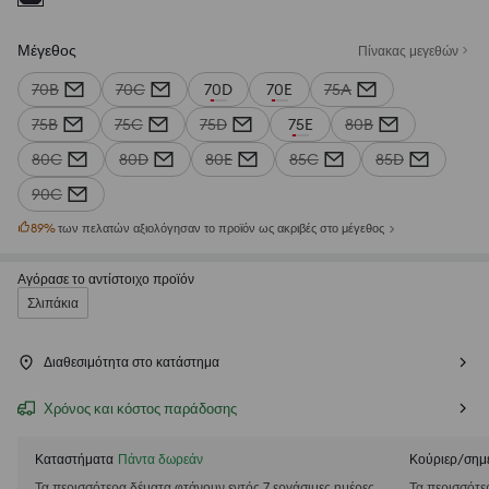
Μέγεθος
Πίνακας μεγεθών
70B
70C
70D
70E
75A
75B
75C
75D
75E
80B
80C
80D
80E
85C
85D
90C
89
%
των πελατών αξιολόγησαν το προϊόν ως ακριβές στο μέγεθος
Αγόρασε το αντίστοιχο προϊόν
Σλιπάκια
Διαθεσιμότητα στο κατάστημα
Χρόνος και κόστος παράδοσης
Καταστήματα
Πάντα δωρεάν
Κούριερ/σημ
Τα περισσότερα δέματα φτάνουν εντός 7 εργάσιμες ημέρες
Τα περισσότε