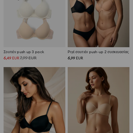
Σουτιέν push up 3 pack
Ριγέ σουτιέν push-up 2 συσκευασίας
6
7,99
EUR
6
,
49
EUR
,
99
EUR