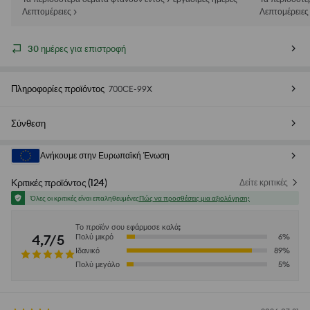
Λεπτομέρειες >
Λεπτομέρειες
30 ημέρες για επιστροφή
Πληροφορίες προϊόντος
700CE-99X
Σύνθεση
Ανήκουμε στην Ευρωπαϊκή Ένωση
Κριτικές προϊόντος
(
124
)
Δείτε κριτικές
Όλες οι κριτικές είναι επαληθευμένες
Πώς να προσθέσεις μια αξιολόγηση;
Το προϊόν σου εφάρμοσε καλά;
4,7/5
Πολύ μικρό
6
%
Ιδανικό
89
%
Πολύ μεγάλο
5
%