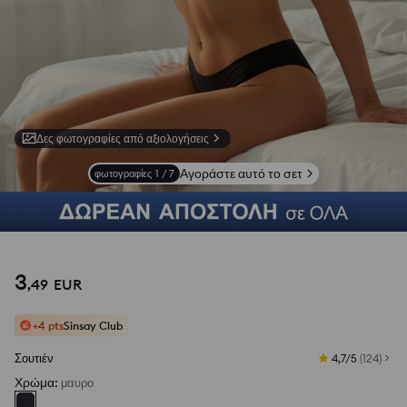
Δες φωτογραφίες από αξιολογήσεις
Αγοράστε αυτό το σετ
φωτογραφίες
1
/
7
3
,
49
EUR
+4 pts
Sinsay Club
Σουτιέν
4,7/5
(
124
)
Χρώμα
:
μαυρο