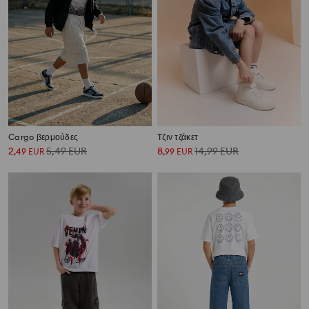
Cargo βερμούδες
Τζιν τζάκετ
2
5,49
EUR
8
14,99
EUR
,
49
EUR
,
99
EUR