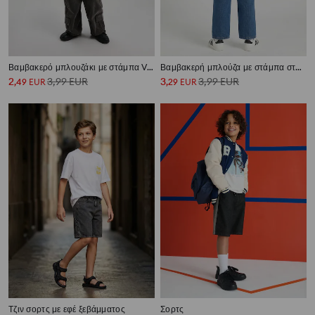
Βαμβακερό μπλουζάκι με στάμπα Venom
Βαμβακερή μπλούζα με στάμπα στην πλάτη SmileyWorld®
2
3,99
EUR
3
3,99
EUR
,
49
EUR
,
29
EUR
Τζιν σορτς με εφέ ξεβάμματος
Σορτς