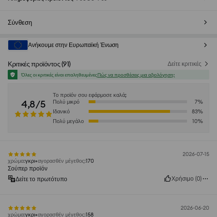
Σύνθεση
Ανήκουμε στην Ευρωπαϊκή Ένωση
Κριτικές προϊόντος
(
91
)
Δείτε κριτικές
Όλες οι κριτικές είναι επαληθευμένες
Πώς να προσθέσεις μια αξιολόγηση;
Το προϊόν σου εφάρμοσε καλά;
4,8/5
Πολύ μικρό
7
%
Ιδανικό
83
%
Πολύ μεγάλο
10
%
2026-07-15
χρώμα
:
γκρι
αγορασθέν μέγεθος
:
170
Σούπερ προϊόν
Χρήσιμο
(
0
)
Δείτε το πρωτότυπο
2026-06-20
χρώμα
:
γκρι
αγορασθέν μέγεθος
:
158