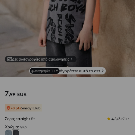
Δες φωτογραφίες από αξιολογήσεις
Αγοράστε αυτό το σετ
φωτογραφίες
1
/
9
7
,
99
EUR
+8 pts
Sinsay Club
Σορτς straight fit
4,8/5
(
91
)
Χρώμα
:
γκρι