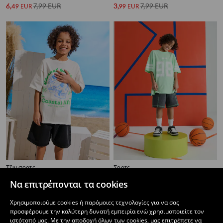
6
7,99
EUR
3
7,99
EUR
,
49
EUR
,
99
EUR
Τζιν σορτς
Σορτς
4
7,99
EUR
3
4,49
EUR
,
49
EUR
,
49
EUR
Να επιτρέπονται τα cookies
Χρησιμοποιούμε cookies ή παρόμοιες τεχνολογίες για να σας
προσφέρουμε την καλύτερη δυνατή εμπειρία ενώ χρησιμοποιείτε τον
ιστότοπό μας. Με την αποδοχή όλων των cookies, μας επιτρέπετε να