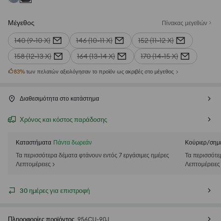
Μέγεθος
Πίνακας μεγεθών
140 (9-10 Χ)
146 (10-11 Χ)
152 (11-12 Χ)
158 (12-13 Χ)
164 (13-14 Χ)
170 (14-15 Χ)
83
%
των πελατών αξιολόγησαν το προϊόν ως ακριβές στο μέγεθος
Διαθεσιμότητα στο κατάστημα
Χρόνος και κόστος παράδοσης
Καταστήματα
Πάντα δωρεάν
Κούριερ/σημ
Τα περισσότερα δέματα φτάνουν εντός 7 εργάσιμες ημέρες
Τα περισσότε
Λεπτομέρειες >
Λεπτομέρειες
30 ημέρες για επιστροφή
Πληροφορίες προϊόντος
956CU-90J