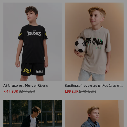
Αθλητικό σετ Marvel Rivals
Βαμβακερή oversize μπλούζα με στάμπα
7
8,99
EUR
1
2,49
EUR
,
49
EUR
,
99
EUR