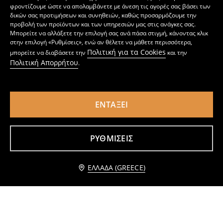
φροντίζουμε ώστε να απολαμβάνετε με άνεση τις αγορές σας βάσει των
δικών σας προτιμήσεων και συνηθειών, καθώς προσαρμόζουμε την
προβολή των προϊόντων και των υπηρεσιών μας στις ανάγκες σας.
Μπορείτε να αλλάξετε την επιλογή σας ανά πάσα στιγμή, κάνοντας κλικ
στην επιλογή «Ρυθμίσεις», ενώ αν θέλετε να μάθετε περισσότερα,
Πολιτική για τα Cookies
μπορείτε να διαβάσετε την
και την
Πολιτική Απορρήτου
.
ΕΝΤΆΞΕΙ
Σορτς
BOYS` SHORTS
3
7,99
EUR
5
6,49
EUR
,
99
EUR
,
49
EUR
ΡΥΘΜΊΣΕΙΣ
Ειδοποίησέ με
ΕΛΛΆΔΑ (GREECE)