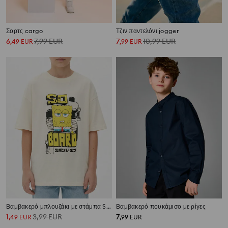
Σορτς cargo
Τζιν παντελόνι jogger
6
7,99
EUR
7
10,99
EUR
,
49
EUR
,
99
EUR
Βαμβακερό μπλουζάκι με στάμπα SpongeBob SquarePants
Βαμβακερό πουκάμισο με ρίγες
1
3,99
EUR
7
,
49
EUR
,
99
EUR