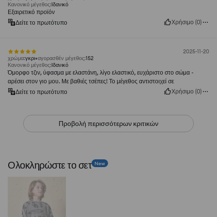
Κανονικό μέγεθος
:
Ιδανικό
Εξαιρετικό προϊόν
Χρήσιμο
(
0
)
Δείτε το πρωτότυπο
2025-11-20
χρώμα
:
γκρι
αγορασθέν μέγεθος
:
152
Κανονικό μέγεθος
:
Ιδανικό
Όμορφο τζιν, ύφασμα με ελαστάνη, λίγο ελαστικό, ευχάριστο στο σώμα -
αρέσει στον γιο μου. Με βαθιές τσέπες! Το μέγεθος αντιστοιχεί σε
Χρήσιμο
(
0
)
Δείτε το πρωτότυπο
Προβολή περισσότερων κριτικών
Ολοκληρώστε το σετ
New