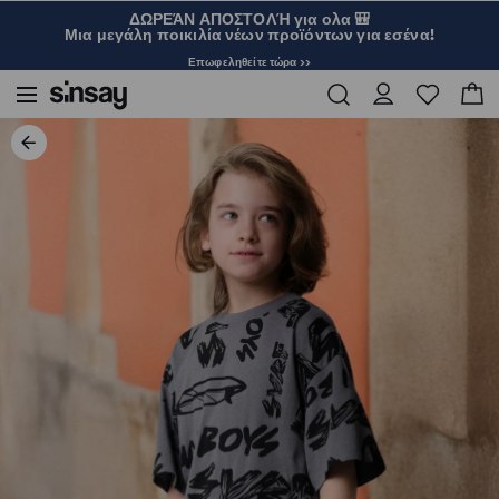
ΔΩΡΕΆΝ ΑΠΟΣΤΟΛΉ για ολα 🎒
Μια μεγάλη ποικιλία νέων προϊόντων για εσένα!
Επωφεληθείτε τώρα >>