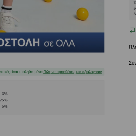
Τ
ε
Λ
Πλ
Σύ
ριτικές είναι επαληθευμένες
Πώς να προσθέσεις μια αξιολόγηση;
0
%
95
%
5
%