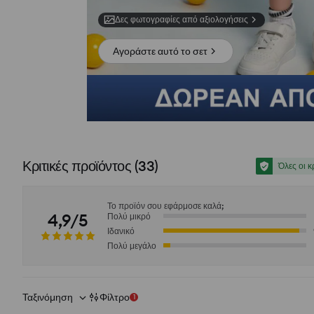
Δες φωτογραφίες από αξιολογήσεις
Αγοράστε αυτό το σετ
Κριτικές προϊόντος
(
33
)
Όλες οι κ
Το προϊόν σου εφάρμοσε καλά;
4,9/5
Πολύ μικρό
Ιδανικό
Πολύ μεγάλο
Ταξινόμηση
Φίλτρο
1