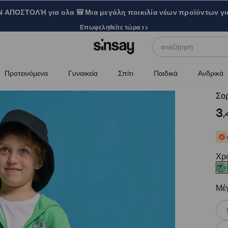
ΑΠΟΣΤΟΛΉ για ολα 🎒 Μια μεγάλη ποικιλία νέων προϊόντων γι
Επωφεληθείτε τώρα >>
αναζήτηση
Προτεινόμενα
Γυναικεία
Σπίτι
Παιδικά
Ανδρικά
Σο
3
,
Χρ
Μέ