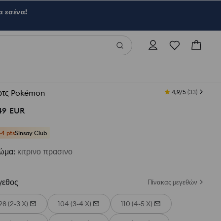
α εσένα!
ρτς Pokémon
4,9/5
(
33
)
49
EUR
+4 pts
Sinsay Club
ώμα
:
κιτρινο πρασινο
γεθος
Πίνακας μεγεθών
98 (2-3 Χ)
104 (3-4 Χ)
110 (4-5 Χ)