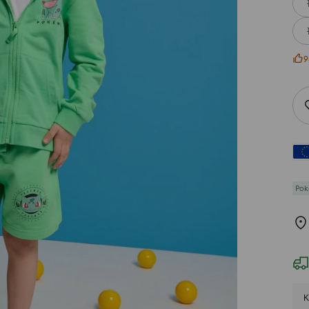
9
Po
Κ