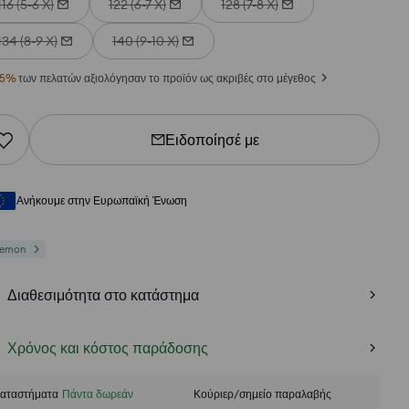
116 (5-6 Χ)
122 (6-7 Χ)
128 (7-8 Χ)
134 (8-9 Χ)
140 (9-10 Χ)
5
%
των πελατών αξιολόγησαν το προϊόν ως ακριβές στο μέγεθος
Ειδοποίησέ με
Ανήκουμε στην Ευρωπαϊκή Ένωση
kemon
Διαθεσιμότητα στο κατάστημα
Χρόνος και κόστος παράδοσης
αταστήματα
Πάντα δωρεάν
Κούριερ/σημείο παραλαβής