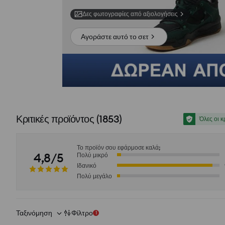
Δες φωτογραφίες από αξιολογήσεις
Αγοράστε αυτό το σετ
Κριτικές προϊόντος
(
1853
)
Όλες οι κ
Το προϊόν σου εφάρμοσε καλά;
4,8/5
Πολύ μικρό
Ιδανικό
Πολύ μεγάλο
Ταξινόμηση
Φίλτρο
1