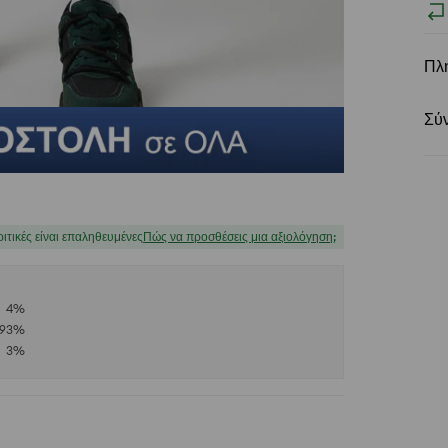
Πλ
Σύ
ριτικές είναι επαληθευμένες
Πώς να προσθέσεις μια αξιολόγηση;
4
%
93
%
3
%