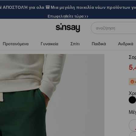
ΑΠΟΣΤΟΛΉ για ολα 🎒 Μια μεγάλη ποικιλία νέων προϊόντων γι
Επωφεληθείτε τώρα >>
αναζήτηση
Προτεινόμενα
Γυναικεία
Σπίτι
Παιδικά
Ανδρικά
Σορ
5
,
Χρ
Μέ