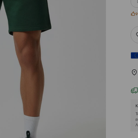
9
Κ
Τ
ε
Λ