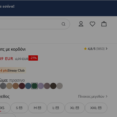
α εσένα!
τς με κορδόνι
4,8/5
(
1853
)
49
EUR
-21%
6
,
99
EUR
+6 pts
Sinsay Club
ώμα
:
πρασινο
γεθος
Πίνακας μεγεθών
XS
S
M
L
XL
XXL