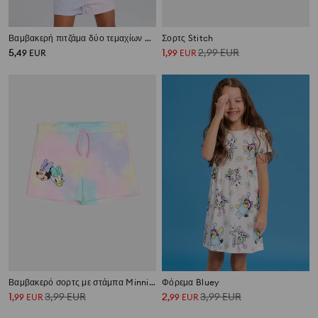
Βαμβακερή πιτζάμα δύο τεμαχίων Bluey
Σορτς Stitch
5
1
2,99
EUR
,
49
EUR
,
99
EUR
Βαμβακερό σορτς με στάμπα Minnie and Daisy
Φόρεμα Bluey
1
3,99
EUR
2
3,99
EUR
,
99
EUR
,
99
EUR