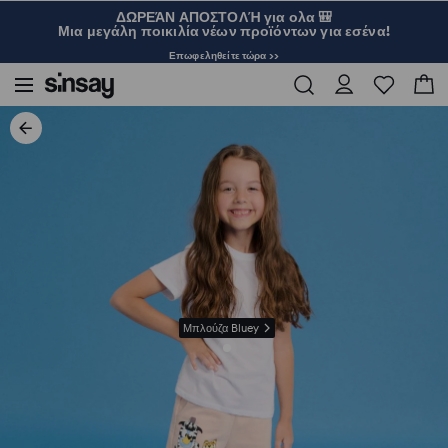
ΔΩΡΕΆΝ ΑΠΟΣΤΟΛΉ για ολα 🎒
Μια μεγάλη ποικιλία νέων προϊόντων για εσένα!
Επωφεληθείτε τώρα >>
Μπλούζα Bluey