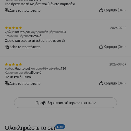
Της άρεσε πολύ ως ένα πολύ άνετο κοριτσάκι
Χρήσιμο
(
0
)
Δείτε το πρωτότυπο
2026-07-12
χρώμα
:
θαμπο ροζ
αγορασθέν μέγεθος
:
104
Κανονικό μέγεθος
:
Ιδανικό
Ωραίο και σωστό μέγεθος. προτείνω 👍️
Χρήσιμο
(
0
)
Δείτε το πρωτότυπο
2026-07-09
χρώμα
:
θαμπο ροζ
αγορασθέν μέγεθος
:
134
Κανονικό μέγεθος
:
Ιδανικό
Πολύ καλό υλικό.
Χρήσιμο
(
0
)
Δείτε το πρωτότυπο
Προβολή περισσότερων κριτικών
Ολοκληρώστε το σετ
New