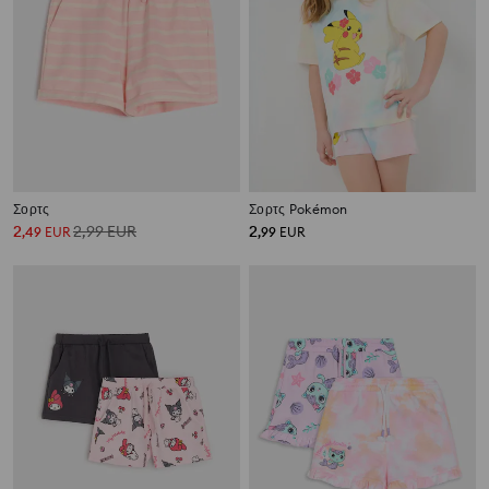
Σορτς
Σορτς Pokémon
2
2,99
EUR
2
,
49
EUR
,
99
EUR