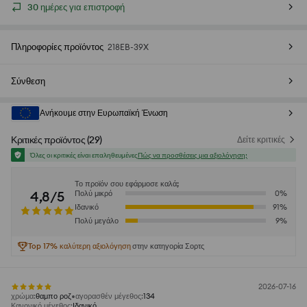
30 ημέρες για επιστροφή
Πληροφορίες προϊόντος
218EB-39X
Σύνθεση
Ανήκουμε στην Ευρωπαϊκή Ένωση
Κριτικές προϊόντος
(
29
)
Δείτε κριτικές
Όλες οι κριτικές είναι επαληθευμένες
Πώς να προσθέσεις μια αξιολόγηση;
Το προϊόν σου εφάρμοσε καλά;
4,8/5
Πολύ μικρό
0
%
Ιδανικό
91
%
Πολύ μεγάλο
9
%
Top 17% καλύτερη αξιολόγηση
στην κατηγορία Σορτς
2026-07-16
χρώμα
:
θαμπο ροζ
αγορασθέν μέγεθος
:
134
Κανονικό μέγεθος
:
Ιδανικό