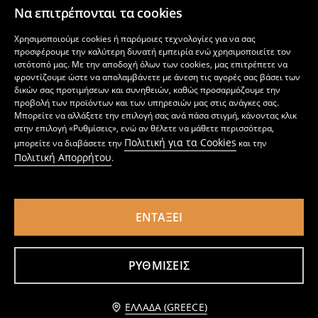
2
2
4,49
EUR
,
99
EUR
,
49
EUR
Να επιτρέπονται τα cookies
Χρησιμοποιούμε cookies ή παρόμοιες τεχνολογίες για να σας
προσφέρουμε την καλύτερη δυνατή εμπειρία ενώ χρησιμοποιείτε τον
ιστότοπό μας. Με την αποδοχή όλων των cookies, μας επιτρέπετε να
φροντίζουμε ώστε να απολαμβάνετε με άνεση τις αγορές σας βάσει των
δικών σας προτιμήσεων και συνηθειών, καθώς προσαρμόζουμε την
προβολή των προϊόντων και των υπηρεσιών μας στις ανάγκες σας.
Μπορείτε να αλλάξετε την επιλογή σας ανά πάσα στιγμή, κάνοντας κλικ
στην επιλογή «Ρυθμίσεις», ενώ αν θέλετε να μάθετε περισσότερα,
Πολιτική για τα Cookies
μπορείτε να διαβάσετε την
και την
Πολιτική Απορρήτου
.
ΕΝΤΆΞΕΙ
Σορτς Stitch
Σορτς
1
2,99
EUR
1
2,49
EUR
,
99
EUR
,
99
EUR
ΡΥΘΜΊΣΕΙΣ
Προσθήκη στο καλάθι
ΕΛΛΆΔΑ (GREECE)
1,99 EUR