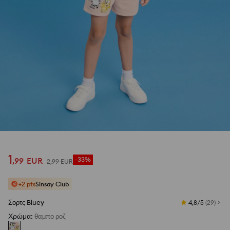
1
,
99
EUR
-33%
2
,
99
EUR
+2 pts
Sinsay Club
Σορτς Bluey
4,8/5
(
29
)
Χρώμα
:
θαμπο ροζ