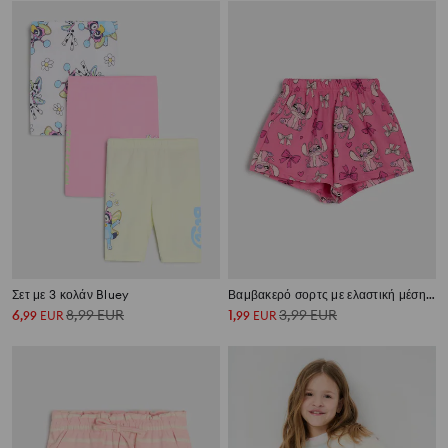
Σετ με 3 κολάν Bluey
Βαμβακερό σορτς με ελαστική μέση Stitch
6
8,99
EUR
1
3,99
EUR
,
99
EUR
,
99
EUR