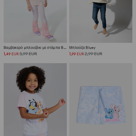
Βαμβακερό μπλουζάκι με στάμπα Bluey
Μπλούζα Bluey
1
3,99
EUR
1
2,99
EUR
,
49
EUR
,
99
EUR