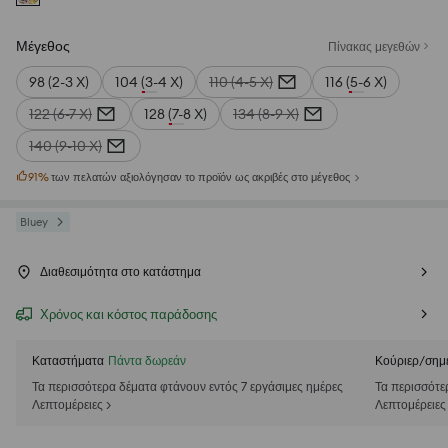
Μέγεθος
Πίνακας μεγεθών
98 (2-3 Χ)
104 (3-4 Χ)
110 (4-5 Χ)
116 (5-6 Χ)
122 (6-7 Χ)
128 (7-8 Χ)
134 (8-9 Χ)
140 (9-10 Χ)
91
%
των πελατών αξιολόγησαν το προϊόν ως ακριβές στο μέγεθος
Bluey
Διαθεσιμότητα στο κατάστημα
Χρόνος και κόστος παράδοσης
Καταστήματα
Πάντα δωρεάν
Κούριερ/σημ
Τα περισσότερα δέματα φτάνουν εντός 7 εργάσιμες ημέρες
Τα περισσότε
Λεπτομέρειες >
Λεπτομέρειες