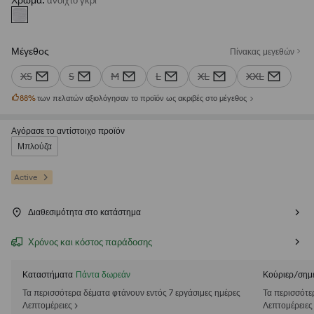
Χρώμα
:
ανοιχτό γκρι
Μέγεθος
Πίνακας μεγεθών
XS
S
M
L
XL
XXL
88
%
των πελατών αξιολόγησαν το προϊόν ως ακριβές στο μέγεθος
Αγόρασε το αντίστοιχο προϊόν
Μπλούζα
Active
Διαθεσιμότητα στο κατάστημα
Χρόνος και κόστος παράδοσης
Καταστήματα
Πάντα δωρεάν
Κούριερ/σημ
Τα περισσότερα δέματα φτάνουν εντός 7 εργάσιμες ημέρες
Τα περισσότε
Λεπτομέρειες >
Λεπτομέρειες