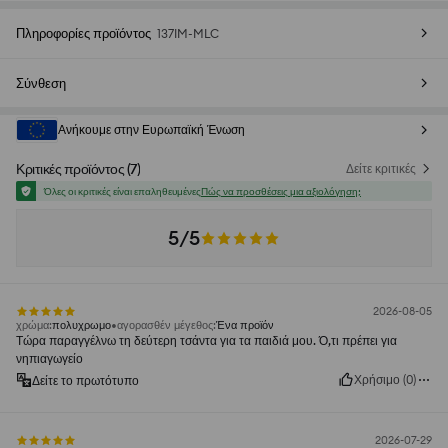
Πληροφορίες προϊόντος
137IM-MLC
Σύνθεση
Ανήκουμε στην Ευρωπαϊκή Ένωση
Κριτικές προϊόντος
(
7
)
Δείτε κριτικές
Όλες οι κριτικές είναι επαληθευμένες
Πώς να προσθέσεις μια αξιολόγηση;
5/5
2026-08-05
χρώμα
:
πολυχρωμο
αγορασθέν μέγεθος
:
Ένα προϊόν
Τώρα παραγγέλνω τη δεύτερη τσάντα για τα παιδιά μου. Ό,τι πρέπει για
νηπιαγωγείο
Χρήσιμο
(
0
)
Δείτε το πρωτότυπο
2026-07-29