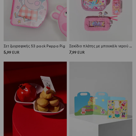
Σετ ζωγραφικής 53 pack Peppa Pig
Σακίδιο πλάτης με μπουκάλι νερού και δοχείο φαγητού My Little Pony
5
7
,
99
EUR
,
99
EUR