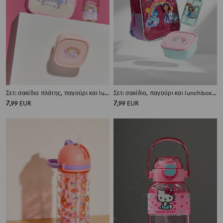
Σετ: σακίδιο πλάτης, παγούρι και lunchbox Hello Kitty 3 pack
Σετ: σακίδιο, παγούρι και lunchbox Gabby's Dollhouse 3 pack
7
7
,
99
EUR
,
99
EUR