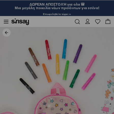
ΔΩΡΕΆΝ ΑΠΟΣΤΟΛΉ για ολα 🎒
Μια μεγάλη ποικιλία νέων προϊόντων για εσένα!
Επωφεληθείτε τώρα >>