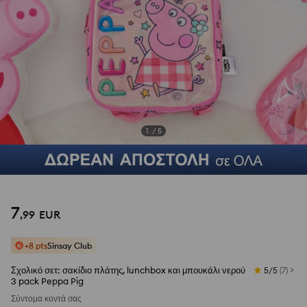
1
/
5
7
,
99
EUR
+8 pts
Sinsay Club
Σχολικό σετ: σακίδιο πλάτης, lunchbox και μπουκάλι νερού
5/5
(
7
)
3 pack Peppa Pig
Σύντομα κοντά σας