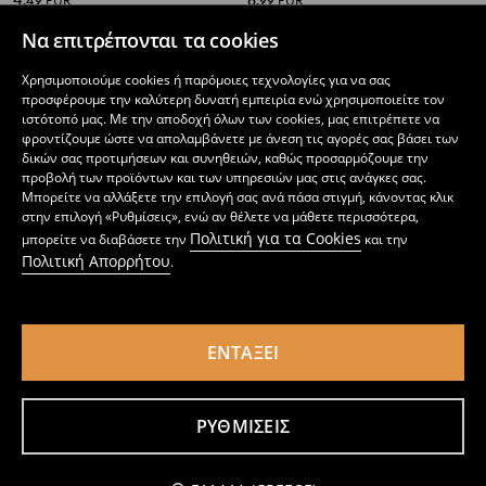
4
8
,
49
EUR
,
99
EUR
Να επιτρέπονται τα cookies
Χρησιμοποιούμε cookies ή παρόμοιες τεχνολογίες για να σας
προσφέρουμε την καλύτερη δυνατή εμπειρία ενώ χρησιμοποιείτε τον
ιστότοπό μας. Με την αποδοχή όλων των cookies, μας επιτρέπετε να
φροντίζουμε ώστε να απολαμβάνετε με άνεση τις αγορές σας βάσει των
δικών σας προτιμήσεων και συνηθειών, καθώς προσαρμόζουμε την
προβολή των προϊόντων και των υπηρεσιών μας στις ανάγκες σας.
Μπορείτε να αλλάξετε την επιλογή σας ανά πάσα στιγμή, κάνοντας κλικ
στην επιλογή «Ρυθμίσεις», ενώ αν θέλετε να μάθετε περισσότερα,
Πολιτική για τα Cookies
μπορείτε να διαβάσετε την
και την
Πολιτική Απορρήτου
.
ΕΝΤΆΞΕΙ
Σετ πρωινού με σακίδιο πλάτης – μπουκάλι και δοχείο φαγητού Lilo & Stitch 3 pack
Μπουκάλι νερού με λαβή και καλαμάκι Hello Kitty
8
4
,
99
EUR
,
49
EUR
ΡΥΘΜΊΣΕΙΣ
Ειδοποίησέ με