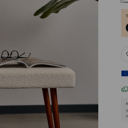
Τ
Α
Τ
Λ