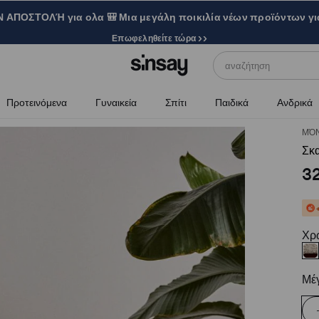
ΑΠΟΣΤΟΛΉ για ολα 🎒 Μια μεγάλη ποικιλία νέων προϊόντων γι
Επωφεληθείτε τώρα >>
αναζήτηση
Προτεινόμενα
Γυναικεία
Σπίτι
Παιδικά
Ανδρικά
ΜΌΝ
Σκ
3
Χρ
Μέ