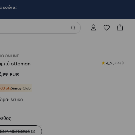
α εσένα!
Ο ONLINE
αμπό ottoman
4,7/5
(
14
)
2
,
99
EUR
+33 pts
Sinsay Club
ώμα
:
λευκο
γεθος
ΈΝΑ ΜΈΓΕΘΟΣ