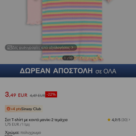
Δες φωτογραφίες από αξιολογήσεις
1
/
10
3
,
49
EUR
-22%
4
,
49
EUR
+4 pts
Sinsay Club
Σετ T-shirt με κοντό μανίκι 2 τεμάχια
4,9/5
(
30
)
1,75 EUR
/
1 τμχ
Χρώμα
:
πολυχρωμο