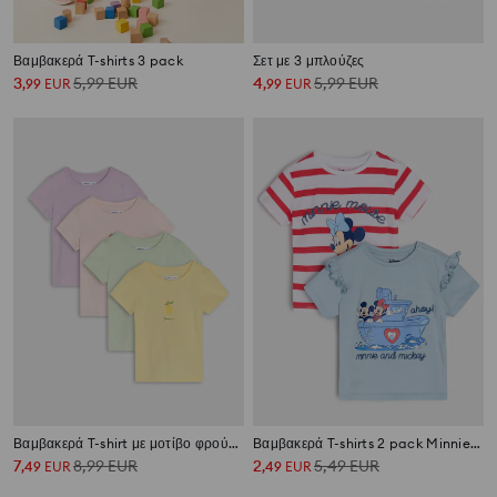
Βαμβακερά T-shirts 3 pack
Σετ με 3 μπλούζες
3
5,99
EUR
4
5,99
EUR
,
99
EUR
,
99
EUR
Βαμβακερά T-shirt με μοτίβο φρούτων 4 pack
Βαμβακερά T-shirts 2 pack Minnie Mouse
7
8,99
EUR
2
5,49
EUR
,
49
EUR
,
49
EUR