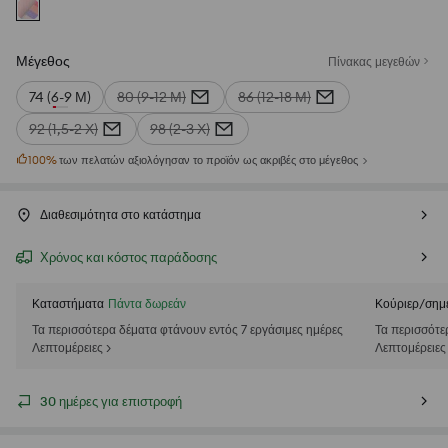
Μέγεθος
Πίνακας μεγεθών
74 (6-9 Μ)
80 (9-12 Μ)
86 (12-18 Μ)
92 (1,5-2 Χ)
98 (2-3 Χ)
100
%
των πελατών αξιολόγησαν το προϊόν ως ακριβές στο μέγεθος
Διαθεσιμότητα στο κατάστημα
Χρόνος και κόστος παράδοσης
Καταστήματα
Πάντα δωρεάν
Κούριερ/σημ
Τα περισσότερα δέματα φτάνουν εντός 7 εργάσιμες ημέρες
Τα περισσότε
Λεπτομέρειες >
Λεπτομέρειες
30 ημέρες για επιστροφή