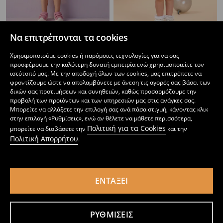
Να επιτρέπονται τα cookies
Βαμβακερά t-shirt με εκτύπωμα 5 pack
Μπλούζα
7
9,99
EUR
2
2,99
EUR
Χρησιμοποιούμε cookies ή παρόμοιες τεχνολογίες για να σας
,
49
EUR
,
49
EUR
προσφέρουμε την καλύτερη δυνατή εμπειρία ενώ χρησιμοποιείτε τον
ιστότοπό μας. Με την αποδοχή όλων των cookies, μας επιτρέπετε να
φροντίζουμε ώστε να απολαμβάνετε με άνεση τις αγορές σας βάσει των
δικών σας προτιμήσεων και συνηθειών, καθώς προσαρμόζουμε την
προβολή των προϊόντων και των υπηρεσιών μας στις ανάγκες σας.
Μπορείτε να αλλάξετε την επιλογή σας ανά πάσα στιγμή, κάνοντας κλικ
στην επιλογή «Ρυθμίσεις», ενώ αν θέλετε να μάθετε περισσότερα,
Πολιτική για τα Cookies
μπορείτε να διαβάσετε την
και την
Πολιτική Απορρήτου
.
ΕΝΤΆΞΕΙ
ΡΥΘΜΊΣΕΙΣ
Μπλούζα
Βαμβακερά αμάνικα μπλουζάκια με διακοσμητικά βολάν 2 pack