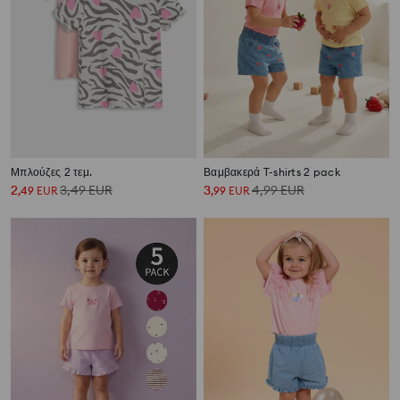
Μπλούζες 2 τεμ.
Βαμβακερά T-shirts 2 pack
2
3,49
EUR
3
4,99
EUR
,
49
EUR
,
99
EUR