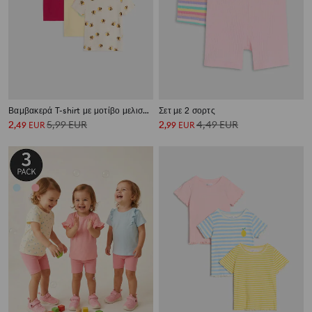
Βαμβακερά T-shirt με μοτίβο μελισσών 3 pack
Σετ με 2 σορτς
2
5,99
EUR
2
4,49
EUR
,
49
EUR
,
99
EUR