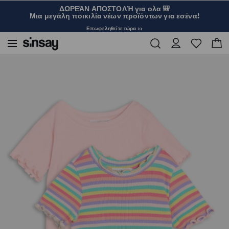
ΔΩΡΕΆΝ ΑΠΟΣΤΟΛΉ για ολα 🎒
Μια μεγάλη ποικιλία νέων προϊόντων για εσένα!
Επωφεληθείτε τώρα >>