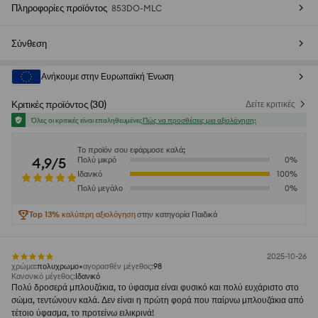
Πληροφορίες προϊόντος
853DO-MLC
Σύνθεση
Ανήκουμε στην Ευρωπαϊκή Ένωση
Κριτικές προϊόντος
(
30
)
Δείτε κριτικές
Όλες οι κριτικές είναι επαληθευμένες
Πώς να προσθέσεις μια αξιολόγηση;
Το προϊόν σου εφάρμοσε καλά;
4,9/5
Πολύ μικρό
0
%
Ιδανικό
100
%
Πολύ μεγάλο
0
%
Top 13% καλύτερη αξιολόγηση
στην κατηγορία Παιδικά
2025-10-26
χρώμα
:
πολυχρωμο
αγορασθέν μέγεθος
:
98
Κανονικό μέγεθος
:
Ιδανικό
Πολύ δροσερά μπλουζάκια, το ύφασμα είναι φυσικό και πολύ ευχάριστο στο
σώμα, τεντώνουν καλά. Δεν είναι η πρώτη φορά που παίρνω μπλουζάκια από
τέτοιο ύφασμα, το προτείνω ειλικρινά!