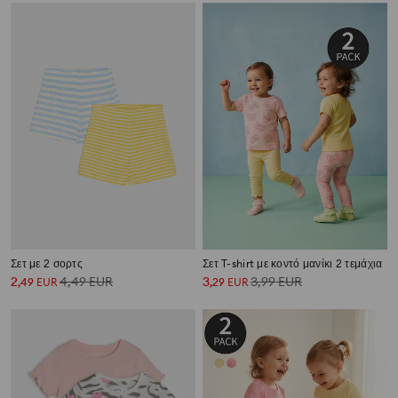
Σετ με 2 σορτς
Σετ T-shirt με κοντό μανίκι 2 τεμάχια
2
4,49
EUR
3
3,99
EUR
,
49
EUR
,
29
EUR