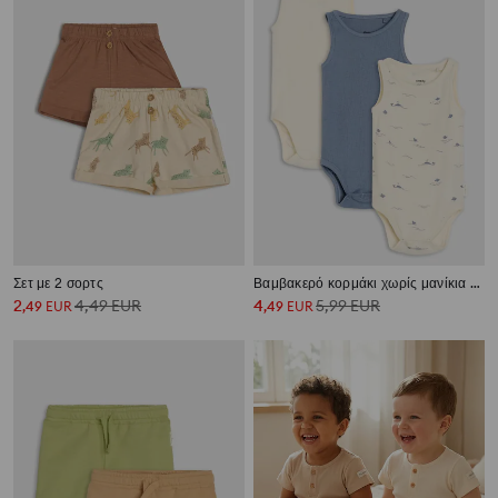
Σετ με 2 σορτς
Βαμβακερό κορμάκι χωρίς μανίκια 3 pack
2
4,49
EUR
4
5,99
EUR
,
49
EUR
,
49
EUR