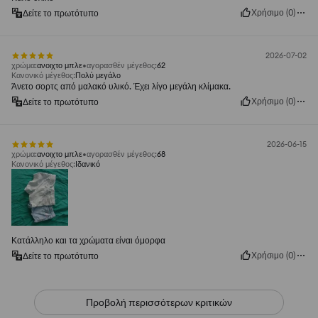
Χρήσιμο
(
0
)
Δείτε το πρωτότυπο
2026-07-02
χρώμα
:
ανοιχτο μπλε
αγορασθέν μέγεθος
:
62
Κανονικό μέγεθος
:
Πολύ μεγάλο
Άνετο σορτς από μαλακό υλικό. Έχει λίγο μεγάλη κλίμακα.
Χρήσιμο
(
0
)
Δείτε το πρωτότυπο
2026-06-15
χρώμα
:
ανοιχτο μπλε
αγορασθέν μέγεθος
:
68
Κανονικό μέγεθος
:
Ιδανικό
Κατάλληλο και τα χρώματα είναι όμορφα
Χρήσιμο
(
0
)
Δείτε το πρωτότυπο
Προβολή περισσότερων κριτικών