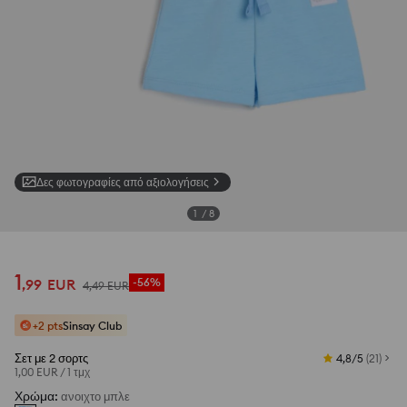
Δες φωτογραφίες από αξιολογήσεις
1
/
8
1
,
99
EUR
-56%
4
,
49
EUR
+2 pts
Sinsay Club
Σετ με 2 σορτς
4,8/5
(
21
)
1,00 EUR
/
1 τμχ
Χρώμα
:
ανοιχτο μπλε