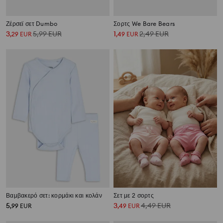
Ζέρσεϊ σετ Dumbo
Σορτς We Bare Bears
3
5,99
EUR
1
2,49
EUR
,
29
EUR
,
49
EUR
Βαμβακερό σετ: κορμάκι και κολάν
Σετ με 2 σορτς
5
3
4,49
EUR
,
99
EUR
,
49
EUR