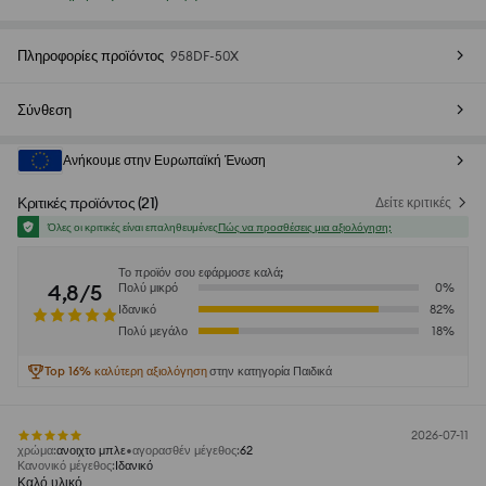
Πληροφορίες προϊόντος
958DF-50X
Σύνθεση
Ανήκουμε στην Ευρωπαϊκή Ένωση
Κριτικές προϊόντος
(
21
)
Δείτε κριτικές
Όλες οι κριτικές είναι επαληθευμένες
Πώς να προσθέσεις μια αξιολόγηση;
Το προϊόν σου εφάρμοσε καλά;
4,8/5
Πολύ μικρό
0
%
Ιδανικό
82
%
Πολύ μεγάλο
18
%
Top 16% καλύτερη αξιολόγηση
στην κατηγορία Παιδικά
2026-07-11
χρώμα
:
ανοιχτο μπλε
αγορασθέν μέγεθος
:
62
Κανονικό μέγεθος
:
Ιδανικό
Καλό υλικό