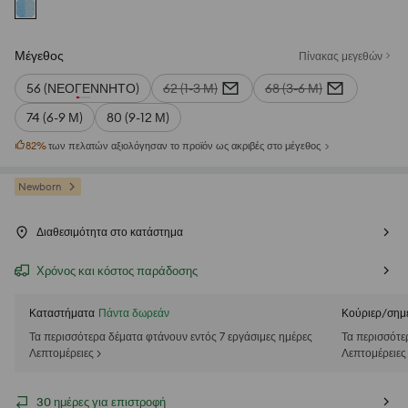
Μέγεθος
Πίνακας μεγεθών
56 (ΝΕΟΓΈΝΝΗΤΟ)
62 (1-3 Μ)
68 (3-6 Μ)
74 (6-9 Μ)
80 (9-12 Μ)
82
%
των πελατών αξιολόγησαν το προϊόν ως ακριβές στο μέγεθος
Newborn
Διαθεσιμότητα στο κατάστημα
Χρόνος και κόστος παράδοσης
Καταστήματα
Πάντα δωρεάν
Κούριερ/σημ
Τα περισσότερα δέματα φτάνουν εντός 7 εργάσιμες ημέρες
Τα περισσότε
Λεπτομέρειες >
Λεπτομέρειες
30 ημέρες για επιστροφή