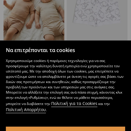
Να επιτρέπονται τα cookies
Βαμβακερά σορτς 2 pack
Σορτς Dumbo
3
4,49
EUR
1
2,49
EUR
Χρησιμοποιούμε cookies ή παρόμοιες τεχνολογίες για να σας
,
49
EUR
,
29
EUR
προσφέρουμε την καλύτερη δυνατή εμπειρία ενώ χρησιμοποιείτε τον
ιστότοπό μας. Με την αποδοχή όλων των cookies, μας επιτρέπετε να
φροντίζουμε ώστε να απολαμβάνετε με άνεση τις αγορές σας βάσει των
δικών σας προτιμήσεων και συνηθειών, καθώς προσαρμόζουμε την
προβολή των προϊόντων και των υπηρεσιών μας στις ανάγκες σας.
Μπορείτε να αλλάξετε την επιλογή σας ανά πάσα στιγμή, κάνοντας κλικ
στην επιλογή «Ρυθμίσεις», ενώ αν θέλετε να μάθετε περισσότερα,
Πολιτική για τα Cookies
μπορείτε να διαβάσετε την
και την
Πολιτική Απορρήτου
.