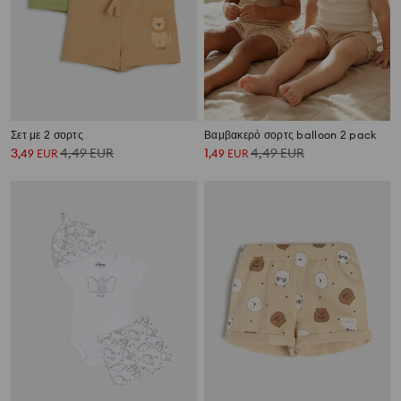
Σετ με 2 σορτς
Βαμβακερό σορτς balloon 2 pack
3
4,49
EUR
1
4,49
EUR
,
49
EUR
,
49
EUR