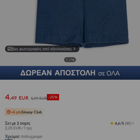
Δες φωτογραφίες από αξιολογήσεις
1
/
16
4
,
49
EUR
-25%
5
,
99
EUR
+5 pts
Sinsay Club
Σετ με 2 σορτς
4,6/5
(
45
)
2,25 EUR
/
1 τμχ
Χρώμα
:
πολυχρωμο