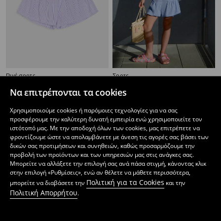
Ριγέ σορτς
Σορτς
3
5,99
EUR
3
5,99
EUR
,
49
EUR
,
99
EUR
Να επιτρέπονται τα cookies
Χρησιμοποιούμε cookies ή παρόμοιες τεχνολογίες για να σας
προσφέρουμε την καλύτερη δυνατή εμπειρία ενώ χρησιμοποιείτε τον
ιστότοπό μας. Με την αποδοχή όλων των cookies, μας επιτρέπετε να
φροντίζουμε ώστε να απολαμβάνετε με άνεση τις αγορές σας βάσει των
δικών σας προτιμήσεων και συνηθειών, καθώς προσαρμόζουμε την
προβολή των προϊόντων και των υπηρεσιών μας στις ανάγκες σας.
Μπορείτε να αλλάξετε την επιλογή σας ανά πάσα στιγμή, κάνοντας κλικ
στην επιλογή «Ρυθμίσεις», ενώ αν θέλετε να μάθετε περισσότερα,
Πολιτική για τα Cookies
μπορείτε να διαβάσετε την
και την
Πολιτική Απορρήτου
.