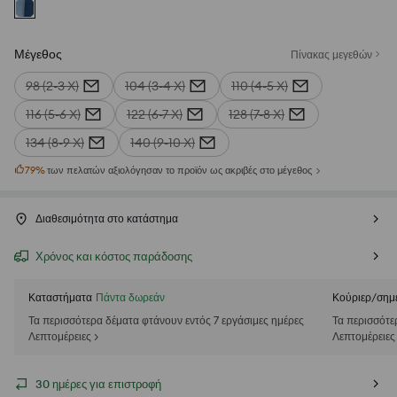
Μέγεθος
Πίνακας μεγεθών
98 (2-3 Χ)
104 (3-4 Χ)
110 (4-5 Χ)
116 (5-6 Χ)
122 (6-7 Χ)
128 (7-8 Χ)
134 (8-9 Χ)
140 (9-10 Χ)
79
%
των πελατών αξιολόγησαν το προϊόν ως ακριβές στο μέγεθος
Διαθεσιμότητα στο κατάστημα
Χρόνος και κόστος παράδοσης
Καταστήματα
Πάντα δωρεάν
Κούριερ/σημ
Τα περισσότερα δέματα φτάνουν εντός 7 εργάσιμες ημέρες
Τα περισσότε
Λεπτομέρειες >
Λεπτομέρειες
30 ημέρες για επιστροφή