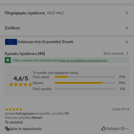
Πληροφορίες προϊόντος
111CF-MLC
Σύνθεση
Ανήκουμε στην Ευρωπαϊκή Ένωση
Κριτικές προϊόντος
(
45
)
Δείτε κριτικές
Όλες οι κριτικές είναι επαληθευμένες
Πώς να προσθέσεις μια αξιολόγηση;
Το προϊόν σου εφάρμοσε καλά;
4,6/5
Πολύ μικρό
21
%
Ιδανικό
79
%
Πολύ μεγάλο
0
%
2026-07-14
χρώμα
:
πολυχρωμο
αγορασθέν μέγεθος
:
116
Κανονικό μέγεθος
:
Ιδανικό
Το συνιστώ
Χρήσιμο
(
0
)
Δείτε το πρωτότυπο