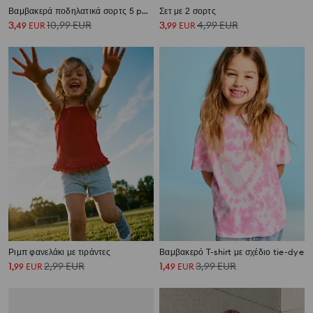
Βαμβακερά ποδηλατικά σορτς 5 pack
Σετ με 2 σορτς
3
10,99
EUR
3
4,99
EUR
,
49
EUR
,
99
EUR
Ριμπ φανελάκι με τιράντες
Βαμβακερό T-shirt με σχέδιο tie-dye
1
2,99
EUR
1
3,99
EUR
,
99
EUR
,
49
EUR