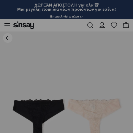
ΔΩΡΕΆΝ ΑΠΟΣΤΟΛΉ για ολα 🎒
Μια μεγάλη ποικιλία νέων προϊόντων για εσένα!
Επωφεληθείτε τώρα >>