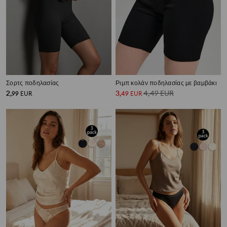
Σορτς ποδηλασίας
Ριμπ κολάν ποδηλασίας με βαμβάκι
2
3
4,49
EUR
,
99
EUR
,
49
EUR