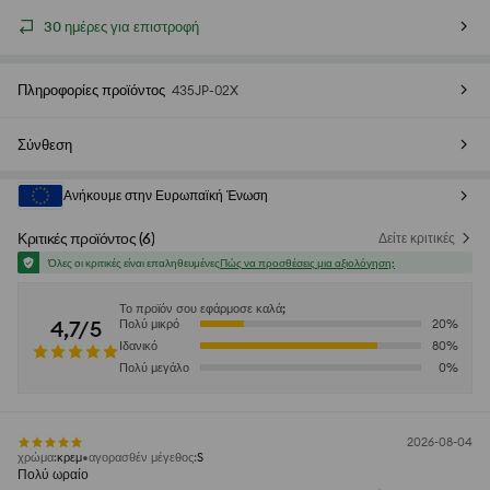
30 ημέρες για επιστροφή
Πληροφορίες προϊόντος
435JP-02X
Σύνθεση
Ανήκουμε στην Ευρωπαϊκή Ένωση
Κριτικές προϊόντος
(
6
)
Δείτε κριτικές
Όλες οι κριτικές είναι επαληθευμένες
Πώς να προσθέσεις μια αξιολόγηση;
Το προϊόν σου εφάρμοσε καλά;
4,7/5
Πολύ μικρό
20
%
Ιδανικό
80
%
Πολύ μεγάλο
0
%
2026-08-04
χρώμα
:
κρεμ
αγορασθέν μέγεθος
:
S
Πολύ ωραίο