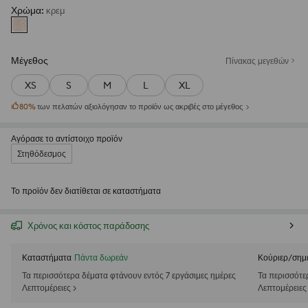
Χρώμα
:
κρεμ
Μέγεθος
Πίνακας μεγεθών
XS
S
M
L
XL
80
%
των πελατών αξιολόγησαν το προϊόν ως ακριβές στο μέγεθος
Αγόρασε το αντίστοιχο προϊόν
Στηθόδεσμος
Το προϊόν δεν διατίθεται σε καταστήματα
Χρόνος και κόστος παράδοσης
Καταστήματα
Πάντα δωρεάν
Κούριερ/σημ
Τα περισσότερα δέματα φτάνουν εντός 7 εργάσιμες ημέρες
Τα περισσότε
Λεπτομέρειες >
Λεπτομέρειες