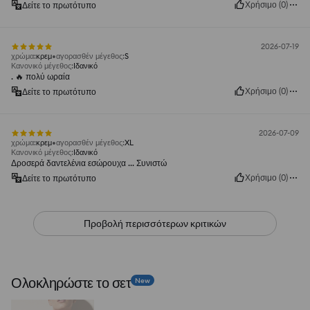
Χρήσιμο
(
0
)
Δείτε το πρωτότυπο
2026-07-19
χρώμα
:
κρεμ
αγορασθέν μέγεθος
:
S
Κανονικό μέγεθος
:
Ιδανικό
. 🔥 πολύ ωραία
Χρήσιμο
(
0
)
Δείτε το πρωτότυπο
2026-07-09
χρώμα
:
κρεμ
αγορασθέν μέγεθος
:
XL
Κανονικό μέγεθος
:
Ιδανικό
Δροσερά δαντελένια εσώρουχα ... Συνιστώ
Χρήσιμο
(
0
)
Δείτε το πρωτότυπο
Προβολή περισσότερων κριτικών
Ολοκληρώστε το σετ
New