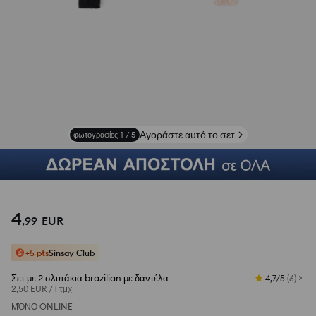
Αγοράστε αυτό το σετ
φωτογραφίες
1
/
5
4
,
99
EUR
+5 pts
Sinsay Club
Σετ με 2 σλιπάκια brazilian με δαντέλα
4,7/5
(
6
)
2,50 EUR
/
1 τμχ
ΜΌΝΟ ONLINE