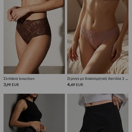
Σλιπάκια brazilian
Στρινγκ με διακοσμητική δαντέλα 2 pack
3
4
,
99
EUR
,
49
EUR