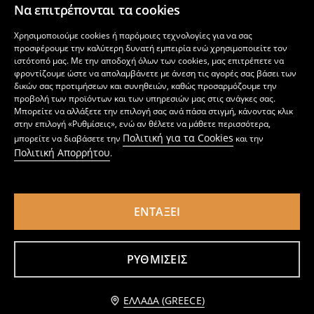
Να επιτρέπονται τα cookies
Χρησιμοποιούμε cookies ή παρόμοιες τεχνολογίες για να σας
προσφέρουμε την καλύτερη δυνατή εμπειρία ενώ χρησιμοποιείτε τον
ιστότοπό μας. Με την αποδοχή όλων των cookies, μας επιτρέπετε να
φροντίζουμε ώστε να απολαμβάνετε με άνεση τις αγορές σας βάσει των
δικών σας προτιμήσεων και συνηθειών, καθώς προσαρμόζουμε την
προβολή των προϊόντων και των υπηρεσιών μας στις ανάγκες σας.
Μπορείτε να αλλάξετε την επιλογή σας ανά πάσα στιγμή, κάνοντας κλικ
στην επιλογή «Ρυθμίσεις», ενώ αν θέλετε να μάθετε περισσότερα,
Πολιτική για τα Cookies
μπορείτε να διαβάσετε την
και την
Πολιτική Απορρήτου
.
ΕΝΤΆΞΕΙ
Σλιπάκια brazilian 2 pack
Βαμβακερά εσώρουχα brazilian – συσκευασία 3 τεμαχίων
4
5
,
49
EUR
,
99
EUR
ΡΥΘΜΊΣΕΙΣ
Προσθήκη στο καλάθι
ΕΛΛΆΔΑ (GREECE)
4,99 EUR